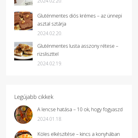
2024.02.20.
Gluténmentes diós krémes – az ünnepi
asztal sztárja
2024.02.20.
Gluténmentes lusta asszony rétese –
rizsliszttel
2024.02.19.
Legújabb cikkek
A lencse hatása – 10 ok, hogy fogyaszd
2024.01.18.
Köles elkészítése – kincs a konyhában