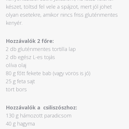
készet, töltsd fel vele a spájzot, mert jól jöhet
olyan esetekre, amikor nincs friss gluténmentes
kenyér.
Hozzávalók 2 főre:
2 db gluténmentes tortilla lap
2 db egész L-es tojás
olíva olaj
80 g főtt fekete bab (vagy vörös is jó)
25 g feta sajt
tört bors
Hozzávalók a csiliszószhoz:
130 g hámozott paradicsom
40 g hagyma