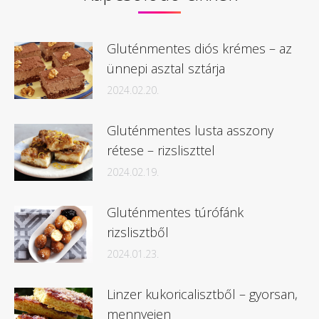
Gluténmentes diós krémes – az
ünnepi asztal sztárja
2024.02.20.
Gluténmentes lusta asszony
rétese – rizsliszttel
2024.02.19.
Gluténmentes túrófánk
rizslisztből
2024.01.23.
Linzer kukoricalisztből – gyorsan,
mennyeien