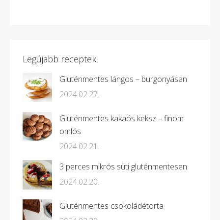
Legújabb receptek
Gluténmentes lángos – burgonyásan
2024.02.27.
Gluténmentes kakaós keksz – finom
omlós
2024.02.21.
3 perces mikrós süti gluténmentesen
2024.02.20.
Gluténmentes csokoládétorta