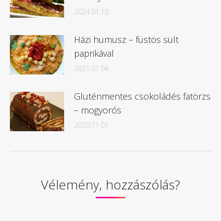
2024.01.10.
Házi humusz – füstös sült
paprikával
2021.01.04.
Gluténmentes csokoládés fatörzs
– mogyorós
2020.11.01.
Vélemény, hozzászólás?