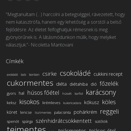
Facebook
YouTube
Instagram
Mail
page
page
page
page
“Megtanultam (…) harcolni a betegséggel, rávezetett, hogy
opens
opens
opens
opens
nem katasztrófa, hanem egy lehetőség a sorstól a belső
in
in
in
in
fejlődésre. Az életet felfoghatjuk rémesnek is meg
new
new
new
new
gyönyörűnek is. A látásmódunkon múlik, hogy melyiket
window
window
window
window
választjuk.”- Nicoletta Mantovani
Címkék
csokoládé
csirke
cukkini recept
avokádó
bab
bonbon
cukormentes
főzelék
diéta
diétahiba
dió
karácsony
húsos főétel
hal
gyors
húsvét
karfiol
kisokos
köles
kókusz
keksz
krémleves
kukoricadara
reggeli
pohárkrém
köret
lencse
palacsinta
lisztmentes
szénhidrátcsökkentett
spenót
spárga
sütőtök
tejmentes
tojásmentes
tojásos étel