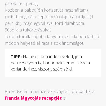
párold 3-4 percig.
Közben a babot (én konzervet használtam),
pirítsd meg pár csepp forró olajon átpirítjuk (1
perc kb.), majd egy villával törd darabosra.
Süsd ki a tükörtojásokat.
Tedd a tortilla lapot a tányérra, és a képen látható
módon helyezd el rajta a sok finomságot.
TIPP:
Ha nincs korianderleveled, jó a
petrezselyem is, bár annak semmi köze a
korianderhez, viszont szép zöld.
Ha kedveled a nemzetek konyháit, próbáld ki a
francia lágytojás receptjét
is!