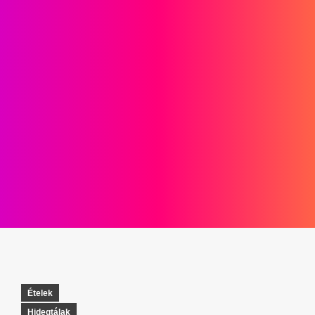
Ételek
Hidegtálak