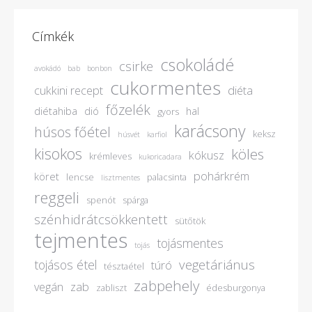
Címkék
csokoládé
csirke
avokádó
bab
bonbon
cukormentes
cukkini recept
diéta
főzelék
diétahiba
dió
hal
gyors
karácsony
húsos főétel
keksz
húsvét
karfiol
kisokos
köles
kókusz
krémleves
kukoricadara
pohárkrém
köret
lencse
palacsinta
lisztmentes
reggeli
spenót
spárga
szénhidrátcsökkentett
sütőtök
tejmentes
tojásmentes
tojás
vegetáriánus
tojásos étel
túró
tésztaétel
zabpehely
vegán
zab
zabliszt
édesburgonya