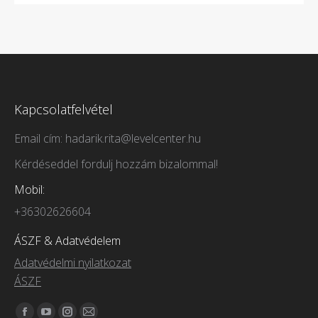
Kapcsolatfelvétel
Email cím: hadarik.rita@levelcenter.hu
Kérdéseddel fordulj hozzám bizalommal!
Mobil:
+36302626604
ÁSZF & Adatvédelem
Adatvédelmi nyilatkozat
ÁSZF
Itt vagyunk elérhetőek: