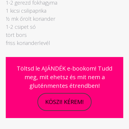
1-2 gerezd fokhagyma
1 kicsi csilipaprika
½ mk őrölt koriander
1-2 csipet só
tört bors
friss korianderlevél
Töltsd le AJÁNDÉK e-bookom! Tudd
meg, mit ehetsz és mit nem a
gluténmentes étrendben!
KÖSZI! KÉREM!