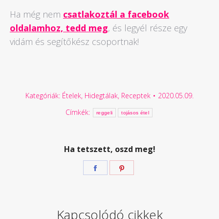
Ha még nem
csatlakoztál a facebook
oldalamhoz, tedd meg
, és legyél része egy
vidám és segítőkész csoportnak!
Kategóriák:
Ételek
,
Hidegtálak
,
Receptek
2020.05.09.
Címkék:
reggeli
tojásos étel
Ha tetszett, oszd meg!
Megosztás
Megosztás
Facebook
Pinterest
Kapcsolódó cikkek