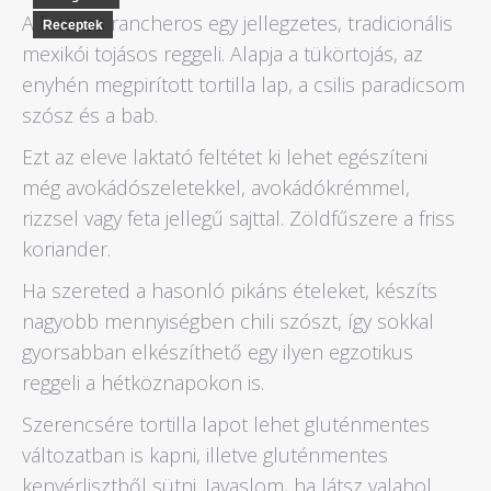
A huevos rancheros egy jellegzetes, tradicionális
Receptek
mexikói tojásos reggeli. Alapja a tükörtojás, az
enyhén megpirított tortilla lap, a csilis paradicsom
szósz és a bab.
Ezt az eleve laktató feltétet ki lehet egészíteni
még avokádószeletekkel, avokádókrémmel,
rizzsel vagy feta jellegű sajttal. Zöldfűszere a friss
koriander.
Ha szereted a hasonló pikáns ételeket, készíts
nagyobb mennyiségben chili szószt, így sokkal
gyorsabban elkészíthető egy ilyen egzotikus
reggeli a hétköznapokon is.
Szerencsére tortilla lapot lehet gluténmentes
változatban is kapni, illetve gluténmentes
kenyérlisztből sütni. Javaslom, ha látsz valahol