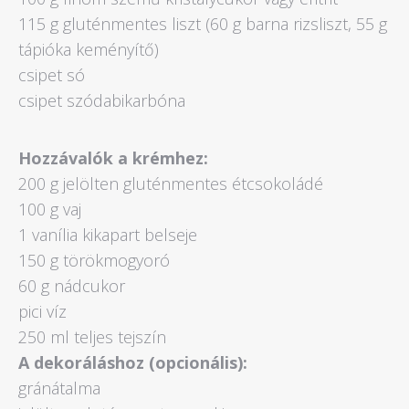
115 g gluténmentes liszt (60 g barna rizsliszt, 55 g
tápióka keményítő)
csipet só
csipet szódabikarbóna
Hozzávalók a krémhez:
200 g jelölten gluténmentes étcsokoládé
100 g vaj
1 vanília kikapart belseje
150 g törökmogyoró
60 g nádcukor
pici víz
250 ml teljes tejszín
A dekoráláshoz (opcionális):
gránátalma