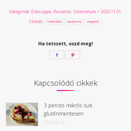
Kategóriák:
Édességek
,
Receptek
,
Sütemények
2020.11.01.
Címkék:
csokoládé
karácsony
mogyoró
Ha tetszett, oszd meg!
Megosztás
Megosztás
Facebook
Pinterest
Kapcsolódó cikkek
3 perces mikrós süti
gluténmentesen
2024.02.20.