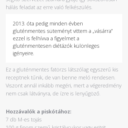
hálás feladat az erre való felkészülés.
2013. óta pedig minden évben
gluténmentes süteményt vittem a „vásárra”
ezzel is felhívva a figyelmet a
gluténmentesen diétázók különleges
igényeire.
Ez a gluténmentes fatörzs látszólag egyszerű kis
receptnek tűnik, de van benne meló rendesen.
Viszont annál inkább megéri, mert a végeredmény
nem csak látványra, de ízre is lenyűgöző.
Hozzávalók a piskótához:
7 db M-es tojás
100 g finom szemű kristálycukor vagy eritrit