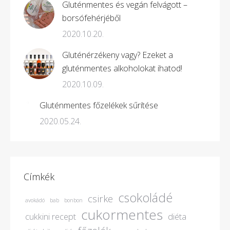
Gluténmentes és vegán felvágott –
borsófehérjéből
2020.10.20.
Gluténérzékeny vagy? Ezeket a
gluténmentes alkoholokat ihatod!
2020.10.09.
Gluténmentes főzelékek sűrítése
2020.05.24.
Címkék
csokoládé
csirke
avokádó
bab
bonbon
cukormentes
cukkini recept
diéta