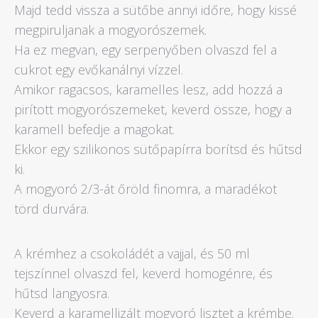
Majd tedd vissza a sütőbe annyi időre, hogy kissé
megpiruljanak a mogyorószemek.
Ha ez megvan, egy serpenyőben olvaszd fel a
cukrot egy evőkanálnyi vízzel.
Amikor ragacsos, karamelles lesz, add hozzá a
pirított mogyorószemeket, keverd össze, hogy a
karamell befedje a magokat.
Ekkor egy szilikonos sütőpapírra borítsd és hűtsd
ki.
A mogyoró 2/3-át őröld finomra, a maradékot
törd durvára.
A krémhez a csokoládét a vajjal, és 50 ml
tejszínnel olvaszd fel, keverd homogénre, és
hűtsd langyosra.
Keverd a karamellizált mogyoró lisztet a krémbe.