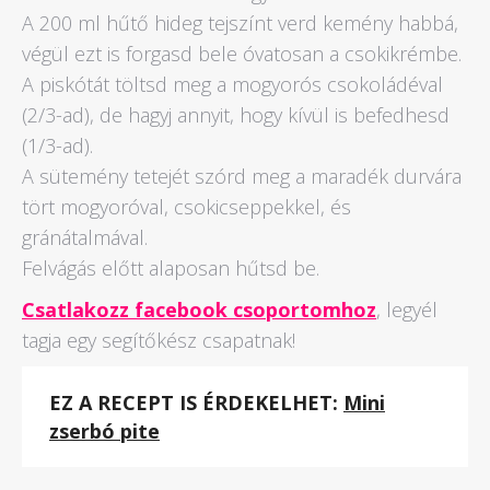
A 200 ml hűtő hideg tejszínt verd kemény habbá,
végül ezt is forgasd bele óvatosan a csokikrémbe.
A piskótát töltsd meg a mogyorós csokoládéval
(2/3-ad), de hagyj annyit, hogy kívül is befedhesd
(1/3-ad).
A sütemény tetejét szórd meg a maradék durvára
tört mogyoróval, csokicseppekkel, és
gránátalmával.
Felvágás előtt alaposan hűtsd be.
Csatlakozz facebook csoportomhoz
, legyél
tagja egy segítőkész csapatnak!
EZ A RECEPT IS ÉRDEKELHET:
Mini
zserbó pite