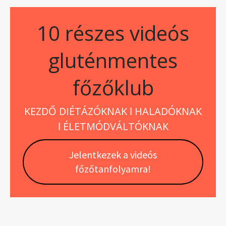
10 részes videós
gluténmentes
főzőklub
KEZDŐ DIÉTÁZÓKNAK ǀ HALADÓKNAK
ǀ ÉLETMÓDVÁLTÓKNAK
Jelentkezek a videós
főzőtanfolyamra!