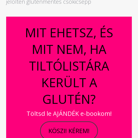
jelölten gluténmentes csokicsepp
MIT EHETSZ, ÉS
MIT NEM, HA
TILTÓLISTÁRA
KERÜLT A
GLUTÉN?
Töltsd le AJÁNDÉK e-bookom!
KÖSZI! KÉREM!