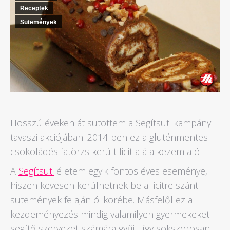
Receptek
Sütemények
Hosszú éveken át sütöttem a Segítsüti kampány
tavaszi akciójában. 2014-ben ez a gluténmentes
csokoládés fatörzs került licit alá a kezem alól.
A
Segítsüti
életem egyik fontos éves eseménye,
hiszen kevesen kerülhetnek be a licitre szánt
sütemények felajánlói körébe. Másfelől ez a
kezdeményezés mindig valamilyen gyermekeket
segítő szervezet számára gyűjt, így sokszorosan