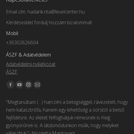
Email cím: hadarik.rita@levelcenter.hu
Kérdéseddel fordulj hozzám bizalommal!
Mobil:
+36302626604
ÁSZF & Adatvédelem
Adatvédelmi nyilatkozat
ÁSZF
Itt vagyunk elérhetőek:
Facebook
YouTube
Instagram
Mail
page
page
page
page
“Megtanultam (…) harcolni a betegséggel, rávezetett, hogy
opens
opens
opens
opens
nem katasztrófa, hanem egy lehetőség a sorstól a belső
in
in
in
in
fejlődésre. Az életet felfoghatjuk rémesnek is meg
new
new
new
new
gyönyörűnek is. A látásmódunkon múlik, hogy melyiket
window
window
window
window
választjuk.”- Nicoletta Mantovani