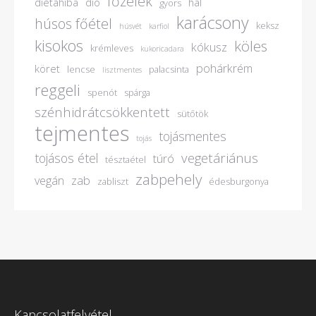
főzelék
diétahiba
dió
hal
gyors
karácsony
húsos főétel
keksz
húsvét
karfiol
kisokos
köles
kókusz
krémleves
kukoricadara
pohárkrém
köret
lencse
palacsinta
lisztmentes
reggeli
spenót
spárga
szénhidrátcsökkentett
sütőtök
tejmentes
tojásmentes
tojás
vegetáriánus
tojásos étel
túró
tésztaétel
zabpehely
vegán
zab
zabliszt
édesburgonya
Kapcsolatfelvétel