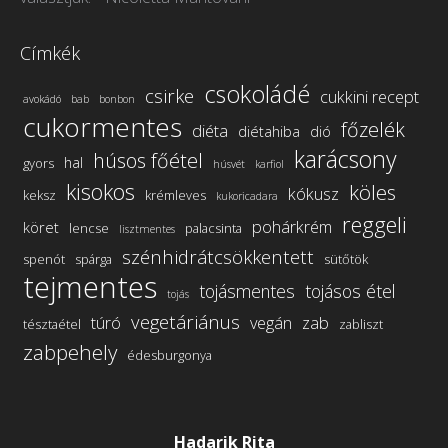
Címkék
csokoládé
csirke
cukkini recept
avokádó
bab
bonbon
cukormentes
főzelék
diéta
diétahiba
dió
karácsony
húsos főétel
hal
gyors
húsvét
karfiol
kisokos
köles
kókusz
keksz
krémleves
kukoricadara
reggeli
pohárkrém
köret
lencse
palacsinta
lisztmentes
szénhidrátcsökkentett
spenót
spárga
sütőtök
tejmentes
tojásmentes
tojásos étel
tojás
vegetáriánus
túró
vegán
zab
tésztaétel
zabliszt
zabpehely
édesburgonya
Hadarik Rita