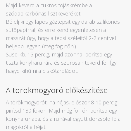
Majd keverd a cukros tojáskrémbe a
szódabikarbónás lisztkeveréket.
Bélelj ki egy lapos gáztepsit egy darab szilikonos
sütőpapírral, és erre kend egyenletesen a
masszát úgy, hogy a tepsi széleitől 2-2 centivel
beljebb legyen (meg fog nőni).
Süsd kb. 15 percig, majd azonnal borítsd egy
tiszta konyharuhára és szorosan tekerd fel. Így
hagyd kihűlni a piskótaroládot.
A törökmogyoró előkészítése
A törökmogyorót, ha héjas, először 8-10 percig
pirítsd 180 fokon. Majd még forrón borítsd egy
konyharuhába, és a ruhával együtt dörzsöld le a
magokról a héjat.