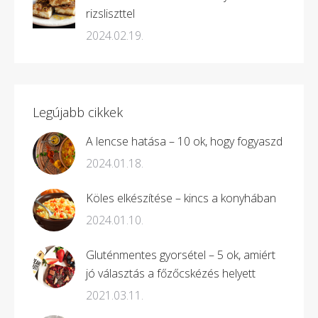
rizsliszttel
2024.02.19.
Legújabb cikkek
A lencse hatása – 10 ok, hogy fogyaszd
2024.01.18.
Köles elkészítése – kincs a konyhában
2024.01.10.
Gluténmentes gyorsétel – 5 ok, amiért
jó választás a főzőcskézés helyett
2021.03.11.