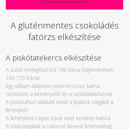
A gluténmentes csokoládés
fatörzs elkészítése
A piskótatekercs elkészítése
A sütőt melegítsd elő 180 fokra (légkeverésen
165-170 fokra).
Egy tálban alaposan keverd össze barna
rizslisztet, a keményítőt és a szódabikarbónát.
A piskótához válaszd ketté a tojások sárgáját a
fehérjétől.
A fehérjéket csipet sóval verd kemény habbá.
A tojássárgákat a cukorral keverd fehéredésig.