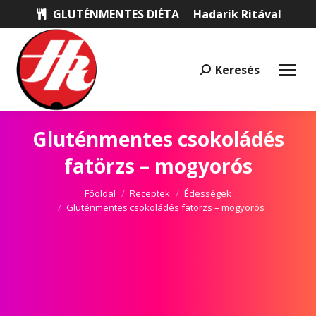
GLUTÉNMENTES DIÉTA
Hadarik Ritával
Keresés
Keresés:
Gluténmentes csokoládés
fatörzs – mogyorós
Itt vagy most:
Főoldal
Receptek
Édességek
Gluténmentes csokoládés fatörzs – mogyorós