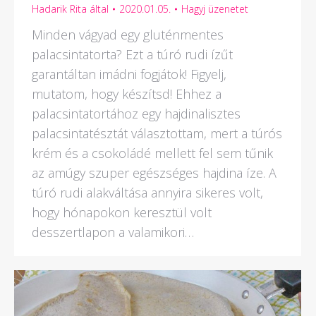
Hadarik Rita
által
2020.01.05.
Hagyj üzenetet
Minden vágyad egy gluténmentes
palacsintatorta? Ezt a túró rudi ízűt
garantáltan imádni fogjátok! Figyelj,
mutatom, hogy készítsd! Ehhez a
palacsintatortához egy hajdinalisztes
palacsintatésztát választottam, mert a túrós
krém és a csokoládé mellett fel sem tűnik
az amúgy szuper egészséges hajdina íze. A
túró rudi alakváltása annyira sikeres volt,
hogy hónapokon keresztül volt
desszertlapon a valamikori…