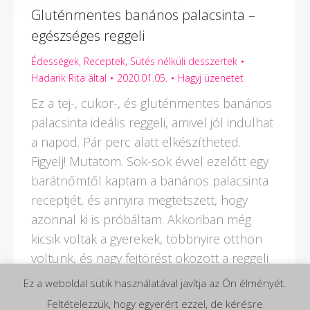
Gluténmentes banános palacsinta –
egészséges reggeli
Édességek
,
Receptek
,
Sütés nélküli desszertek
Hadarik Rita
által
2020.01.05.
Hagyj üzenetet
Ez a tej-, cukor-, és gluténmentes banános
palacsinta ideális reggeli, amivel jól indulhat
a napod. Pár perc alatt elkészítheted.
Figyelj! Mutatom. Sok-sok évvel ezelőtt egy
barátnőmtől kaptam a banános palacsinta
receptjét, és annyira megtetszett, hogy
azonnal ki is próbáltam. Akkoriban még
kicsik voltak a gyerekek, többnyire otthon
voltunk, és nagy fejtörést okozott a reggeli
kitalálása.…
Ez a weboldal sütik használatával javítja az Ön élményét.
Feltételezzük, hogy egyerért ezzel, de kérésre