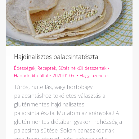
Hajdinalisztes palacsintatészta
Édességek
,
Receptek
,
Sütés nélküli desszertek
Hadarik Rita
által
2020.01.05.
Hagyj üzenetet
Túrós, nutellás, vagy hortobágyi
palacsintáshoz tökéletes választás a
gluténmentes hajdinalisztes
palacsintatészta. Mutatom az arányokat! A
gluténmentes diétában gyakori nehézség a
palacsinta sütése. Sokan panaszkodnak
arra, hogy letapad, leég, szétszakad a