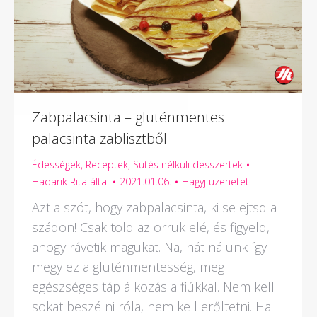
Zabpalacsinta – gluténmentes
palacsinta zablisztből
Édességek
,
Receptek
,
Sütés nélküli desszertek
Hadarik Rita
által
2021.01.06.
Hagyj üzenetet
Azt a szót, hogy zabpalacsinta, ki se ejtsd a
szádon! Csak told az orruk elé, és figyeld,
ahogy rávetik magukat. Na, hát nálunk így
megy ez a gluténmentesség, meg
egészséges táplálkozás a fiúkkal. Nem kell
sokat beszélni róla, nem kell erőltetni. Ha