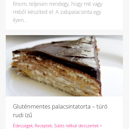
finom, teljesen mindegy, hogy mit vagy
miből készíted el. A zabpalacsinta egy
ilyen…
Gluténmentes palacsintatorta – túró
rudi ízű
Édességek
,
Receptek
,
Sütés nélküli desszertek