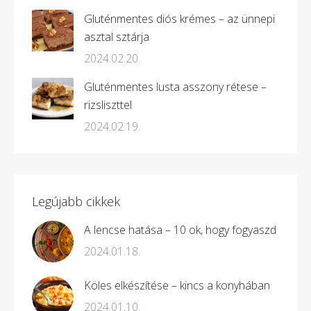
Gluténmentes diós krémes – az ünnepi
asztal sztárja
2024.02.20.
Gluténmentes lusta asszony rétese –
rizsliszttel
2024.02.19.
Legújabb cikkek
A lencse hatása – 10 ok, hogy fogyaszd
2024.01.18.
Köles elkészítése – kincs a konyhában
2024.01.10.