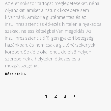
Az élet sokszor tartogat meglepetéseket, néha
olyanokat, amiket a hátunk közepére sem
kívánnánk. Amikor a gluténmentes és az
inzulinrezisztenciás étkezés hirtelen a nyakadba
szakad, ne ess kétségbe! Van megoldás! Az
inzulinrezisztencia (IR) igen gyakori betegség
hazánkban, és nem csak a gluténérzékenyek
körében. Sokféle oka lehet, de első helyen
szerepelnek a helytelen étkezés és a
mozgásszegény…
Részletek
1
2
3