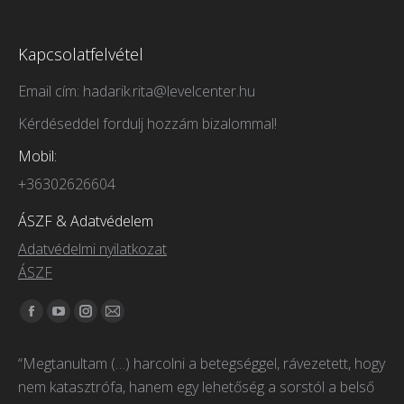
Kapcsolatfelvétel
Email cím: hadarik.rita@levelcenter.hu
Kérdéseddel fordulj hozzám bizalommal!
Mobil:
+36302626604
ÁSZF & Adatvédelem
Adatvédelmi nyilatkozat
ÁSZF
Itt vagyunk elérhetőek:
Facebook
YouTube
Instagram
Mail
page
page
page
page
“Megtanultam (…) harcolni a betegséggel, rávezetett, hogy
opens
opens
opens
opens
nem katasztrófa, hanem egy lehetőség a sorstól a belső
in
in
in
in