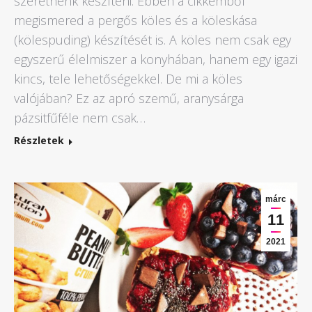
szeretnénk készíteni. Ebben a cikkemből
megismered a pergős köles és a köleskása
(kölespuding) készítését is. A köles nem csak egy
egyszerű élelmiszer a konyhában, hanem egy igazi
kincs, tele lehetőségekkel. De mi a köles
valójában? Ez az apró szemű, aranysárga
pázsitfűféle nem csak…
Részletek
márc
11
2021