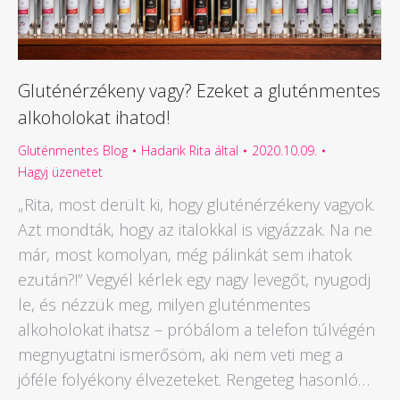
Gluténérzékeny vagy? Ezeket a gluténmentes
alkoholokat ihatod!
Gluténmentes Blog
Hadarik Rita
által
2020.10.09.
Hagyj üzenetet
„Rita, most derült ki, hogy gluténérzékeny vagyok.
Azt mondták, hogy az italokkal is vigyázzak. Na ne
már, most komolyan, még pálinkát sem ihatok
ezután?!” Vegyél kérlek egy nagy levegőt, nyugodj
le, és nézzük meg, milyen gluténmentes
alkoholokat ihatsz – próbálom a telefon túlvégén
megnyugtatni ismerősöm, aki nem veti meg a
jóféle folyékony élvezeteket. Rengeteg hasonló…