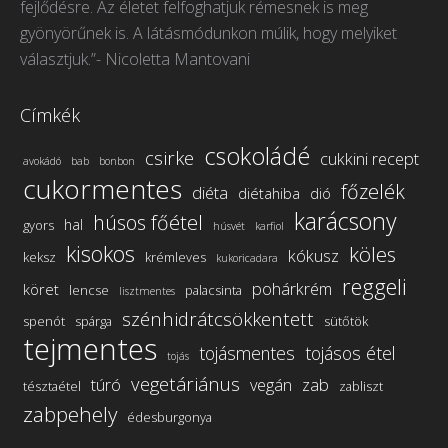
fejlődésre. Az életet felfoghatjuk rémesnek is meg
new
new
new
new
gyönyörűnek is. A látásmódunkon múlik, hogy melyiket
window
window
window
window
választjuk.”- Nicoletta Mantovani
Címkék
csokoládé
csirke
cukkini recept
avokádó
bab
bonbon
cukormentes
főzelék
diéta
diétahiba
dió
karácsony
húsos főétel
hal
gyors
húsvét
karfiol
kisokos
köles
kókusz
keksz
krémleves
kukoricadara
reggeli
pohárkrém
köret
lencse
palacsinta
lisztmentes
szénhidrátcsökkentett
spenót
spárga
sütőtök
tejmentes
tojásmentes
tojásos étel
tojás
vegetáriánus
túró
vegán
zab
tésztaétel
zabliszt
zabpehely
édesburgonya