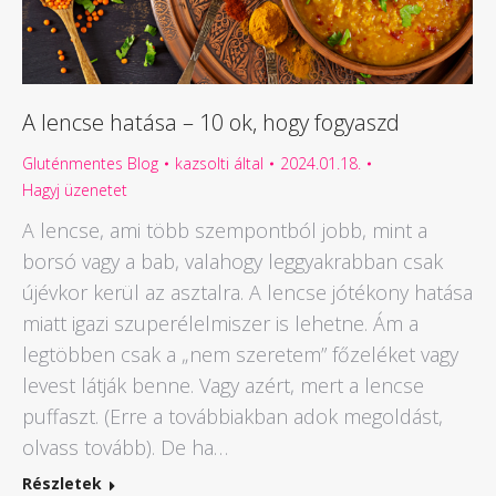
A lencse hatása – 10 ok, hogy fogyaszd
Gluténmentes Blog
kazsolti
által
2024.01.18.
Hagyj üzenetet
A lencse, ami több szempontból jobb, mint a
borsó vagy a bab, valahogy leggyakrabban csak
újévkor kerül az asztalra. A lencse jótékony hatása
miatt igazi szuperélelmiszer is lehetne. Ám a
legtöbben csak a „nem szeretem” főzeléket vagy
levest látják benne. Vagy azért, mert a lencse
puffaszt. (Erre a továbbiakban adok megoldást,
olvass tovább). De ha…
Részletek