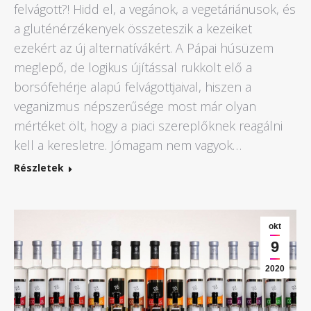
felvágott?! Hidd el, a vegánok, a vegetáriánusok, és
a gluténérzékenyek összeteszik a kezeiket
ezekért az új alternatívákért. A Pápai húsüzem
meglepő, de logikus újítással rukkolt elő a
borsófehérje alapú felvágottjaival, hiszen a
veganizmus népszerűsége most már olyan
mértéket ölt, hogy a piaci szereplőknek reagálni
kell a keresletre. Jómagam nem vagyok…
Részletek
okt
9
2020