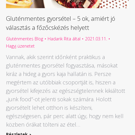
Gluténmentes gyorsétel – 5 ok, amiért jó
választás a főzőcskézés helyett
Gluténmentes Blog
Hadarik Rita
által
2021.03.11.
Hagyj üzenetet
Vannak, akik szerint időnként praktikus a
gluténmentes gyorsétel fogyasztása, másokat
kiráz a hideg a gyors kaja hallatán is. Persze
megértem az utóbbiak csoportját is, hiszen a
gyorsétel kifejezés az egészségtelennek kikiáltott
„junk food”-ot jelenti sokak számára. Holott
gyorsételt lehet otthon is készíteni,
egészségesen, pár perc alatt úgy, hogy nem kell
közben órákat tölteni az étel…
Részletek