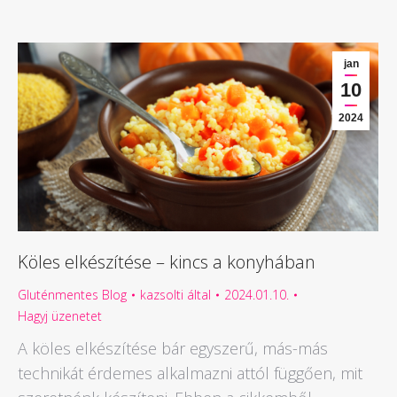
jan
10
2024
Köles elkészítése – kincs a konyhában
Gluténmentes Blog
kazsolti
által
2024.01.10.
Hagyj üzenetet
A köles elkészítése bár egyszerű, más-más
technikát érdemes alkalmazni attól függően, mit