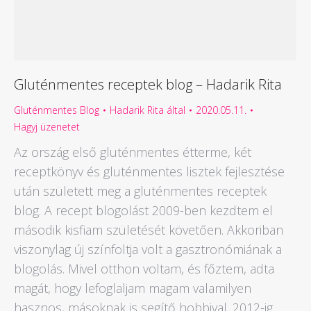
Gluténmentes receptek blog – Hadarik Rita
Gluténmentes Blog
Hadarik Rita
által
2020.05.11.
Hagyj üzenetet
Az ország első gluténmentes étterme, két
receptkönyv és gluténmentes lisztek fejlesztése
után született meg a gluténmentes receptek
blog. A recept blogolást 2009-ben kezdtem el
második kisfiam születését követően. Akkoriban
viszonylag új színfoltja volt a gasztronómiának a
blogolás. Mivel otthon voltam, és főztem, adta
magát, hogy lefoglaljam magam valamilyen
hasznos, másoknak is segítő hobbival. 2012-ig