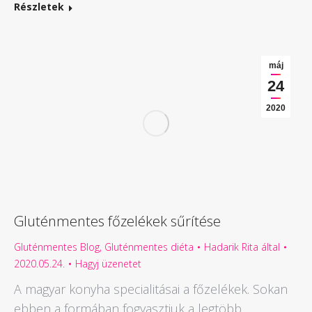
Részletek
máj
24
2020
Gluténmentes főzelékek sűrítése
Gluténmentes Blog
,
Gluténmentes diéta
Hadarik Rita
által
2020.05.24.
Hagyj üzenetet
A magyar konyha specialitásai a főzelékek. Sokan
ebben a formában fogyasztjuk a legtöbb