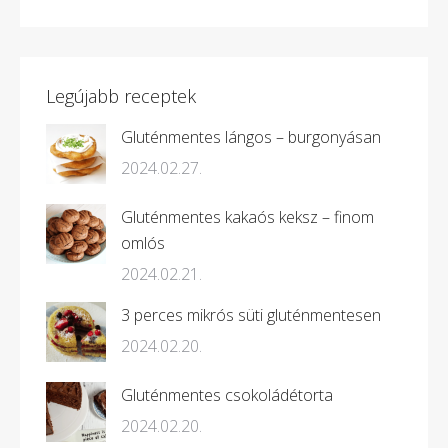
Legújabb receptek
Gluténmentes lángos – burgonyásan
2024.02.27.
Gluténmentes kakaós keksz – finom
omlós
2024.02.21.
3 perces mikrós süti gluténmentesen
2024.02.20.
Gluténmentes csokoládétorta
2024.02.20.