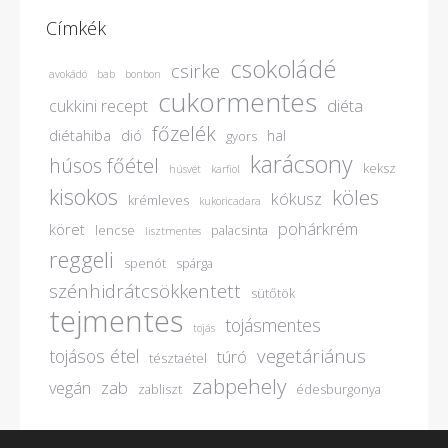
Címkék
csokoládé
csirke
avokádó
bab
bonbon
cukormentes
cukkini recept
diéta
főzelék
diétahiba
dió
hal
gyors
karácsony
húsos főétel
keksz
húsvét
karfiol
kisokos
köles
kókusz
krémleves
kukoricadara
pohárkrém
köret
lencse
palacsinta
lisztmentes
reggeli
spenót
spárga
szénhidrátcsökkentett
sütőtök
tejmentes
tojásmentes
tojás
vegetáriánus
tojásos étel
túró
tésztaétel
zabpehely
vegán
zab
zabliszt
édesburgonya