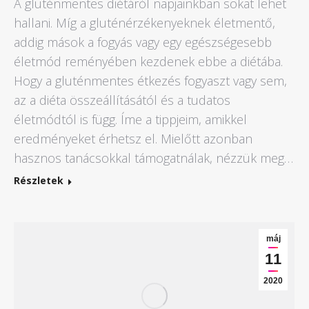
A gluténmentes diétáról napjainkban sokat lehet
hallani. Míg a gluténérzékenyeknek életmentő,
addig mások a fogyás vagy egy egészségesebb
életmód reményében kezdenek ebbe a diétába.
Hogy a gluténmentes étkezés fogyaszt vagy sem,
az a diéta összeállításától és a tudatos
életmódtól is függ. Íme a tippjeim, amikkel
eredményeket érhetsz el. Mielőtt azonban
hasznos tanácsokkal támogatnálak, nézzük meg…
Részletek
máj
11
2020