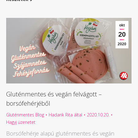
okt
20
2020
Gluténmentes és vegán felvágott –
borsófehérjéből
Gluténmentes Blog
Hadarik Rita
által
2020.10.20.
Hagyj üzenetet
Borsófehérje alapú gluténmentes és vegán