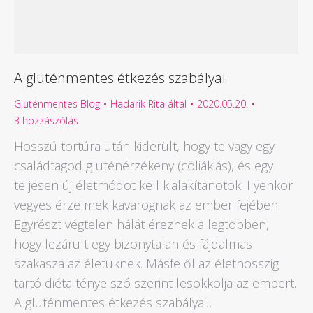
A gluténmentes étkezés szabályai
Gluténmentes Blog
Hadarik Rita
által
2020.05.20.
3 hozzászólás
Hosszú tortúra után kiderült, hogy te vagy egy
családtagod gluténérzékeny (cöliákiás), és egy
teljesen új életmódot kell kialakítanotok. Ilyenkor
vegyes érzelmek kavarognak az ember fejében.
Egyrészt végtelen hálát éreznek a legtöbben,
hogy lezárult egy bizonytalan és fájdalmas
szakasza az életüknek. Másfelől az élethosszig
tartó diéta ténye szó szerint lesokkolja az embert.
A gluténmentes étkezés szabályai…