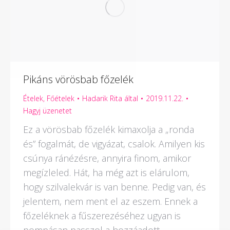
Pikáns vörösbab főzelék
Ételek
,
Főételek
Hadarik Rita
által
2019.11.22.
Hagyj üzenetet
Ez a vörösbab főzelék kimaxolja a „ronda
és” fogalmát, de vigyázat, csalok. Amilyen kis
csúnya ránézésre, annyira finom, amikor
megízleled. Hát, ha még azt is elárulom,
hogy szilvalekvár is van benne. Pedig van, és
jelentem, nem ment el az eszem. Ennek a
főzeléknek a fűszerezéséhez ugyan is
pompásan passzol a hozzáadott