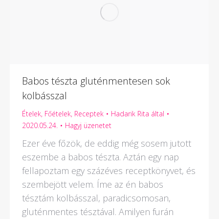
Babos tészta gluténmentesen sok
kolbásszal
Ételek
,
Főételek
,
Receptek
Hadarik Rita
által
2020.05.24.
Hagyj üzenetet
Ezer éve főzök, de eddig még sosem jutott
eszembe a babos tészta. Aztán egy nap
fellapoztam egy százéves receptkönyvet, és
szembejött velem. Íme az én babos
tésztám kolbásszal, paradicsomosan,
gluténmentes tésztával. Amilyen furán