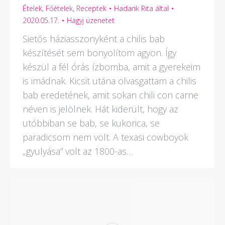
Ételek
,
Főételek
,
Receptek
Hadarik Rita
által
2020.05.17.
Hagyj üzenetet
Sietős háziasszonyként a chilis bab
készítését sem bonyolítom agyon. Így
készül a fél órás ízbomba, amit a gyerekeim
is imádnak. Kicsit utána olvasgattam a chilis
bab eredetének, amit sokan chili con carne
néven is jelölnek. Hát kiderült, hogy az
utóbbiban se bab, se kukorica, se
paradicsom nem volt. A texasi cowboyok
„gyulyása” volt az 1800-as…