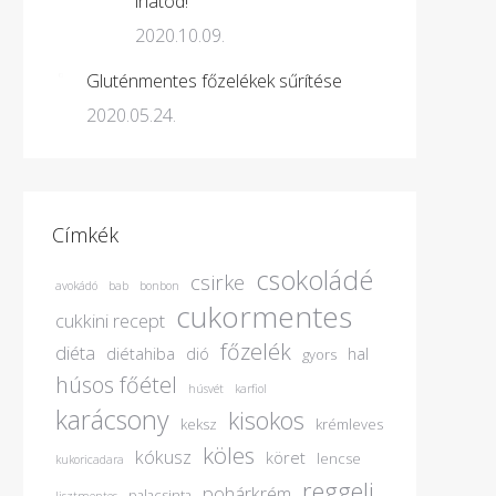
ihatod!
2020.10.09.
Gluténmentes főzelékek sűrítése
2020.05.24.
Címkék
csokoládé
csirke
avokádó
bab
bonbon
cukormentes
cukkini recept
főzelék
diéta
diétahiba
dió
hal
gyors
húsos főétel
húsvét
karfiol
karácsony
kisokos
keksz
krémleves
köles
kókusz
köret
lencse
kukoricadara
reggeli
pohárkrém
palacsinta