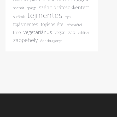
lisztmentes
szénhidrátcsökkentett
spenót
spárga
tejmentes
sütőtök
tojás
tojásmentes
tojásos étel
tésztaétel
vegetáriánus
túró
vegán
zab
zabliszt
zabpehely
édesburgonya