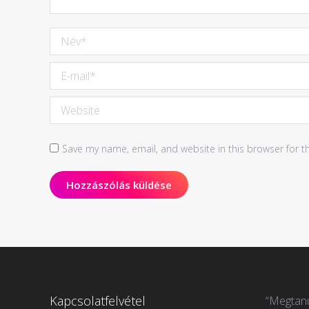
Név *
E-mail *
Website
Save my name, email, and website in this browser for t
Hozzászólás küldése
Kapcsolatfelvétel
“Megtanu