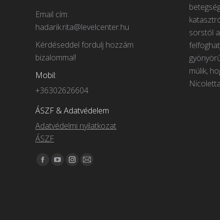
betegség
Email cím:
katasztr
hadarik.rita@levelcenter.hu
sorstól a
Kérdéseddel fordulj hozzám
felfogha
bizalommal!
gyönyörű
múlik, ho
Mobil:
Nicolett
+36302626604
ÁSZF & Adatvédelem
Adatvédelmi nyilatkozat
ÁSZF
Itt vagyunk elérhetőek:
Facebook
YouTube
Instagram
Mail
page
page
page
page
opens
opens
opens
opens
in
in
in
in
new
new
new
new