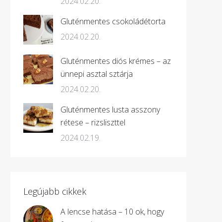
2024.02.20.
Gluténmentes csokoládétorta
2024.02.20.
Gluténmentes diós krémes – az
ünnepi asztal sztárja
2024.02.20.
Gluténmentes lusta asszony
rétese – rizsliszttel
2024.02.19.
Legújabb cikkek
A lencse hatása – 10 ok, hogy