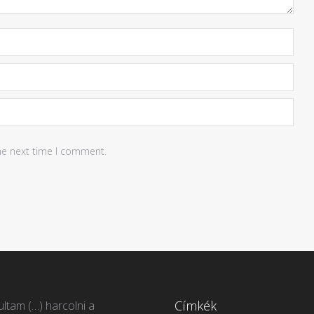
he next time I comment.
Címkék
ltam (…) harcolni a