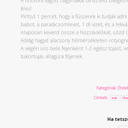
A finomra vágott hagymákat dinszteld üvegesr
kívül.
Pirítsd 1 percet, hogy a fűszerek ki tudják adni
babot, a paradicsomlevet, 1 dl vizet, és a lekvár
Alaposan keverd össze a hozzávalókat, sózd íz
Addig hagyd alacsony hőmérsékleten rotyogni, 
A végén üss bele fejenként 1-2 egész tojást, v
tükörtojás állagúra főjenek.
Kategóriák:
Étele
Címkék:
bab
főz
Ha tetsz