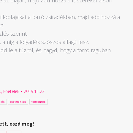
e az olajon, majd add hozzá a fűszereket a són
 illóolajaikat a forró zsiradékban, majd add hozzá a
t.
lés szerint.
amíg a folyadék szószos állagú lesz.
edd le a tűzről, és hagyd, hogy a forró raguban
k
,
Főételek
2019.11.22.
elék
lisztmentes
tejmentes
ett, oszd meg!