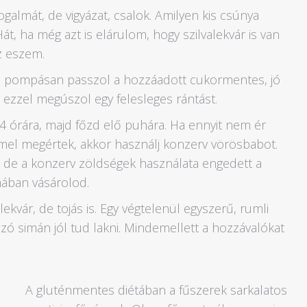
ogalmát, de vigyázat, csalok. Amilyen kis csúnya
t, ha még azt is elárulom, hogy szilvalekvár is van
z eszem.
s pompásan passzol a hozzáadott cukormentes, jó
s, ezzel megúszol egy felesleges rántást.
4 órára, majd főzd elő puhára. Ha ennyit nem ér
mel megértek, akkor használj konzerv vörösbabot.
 de a konzerv zöldségek használata engedett a
mában vásárolod.
ekvár, de tojás is. Egy végtelenül egyszerű, rumli
zó simán jól tud lakni. Mindemellett a hozzávalókat
A gluténmentes diétában a fűszerek sarkalatos