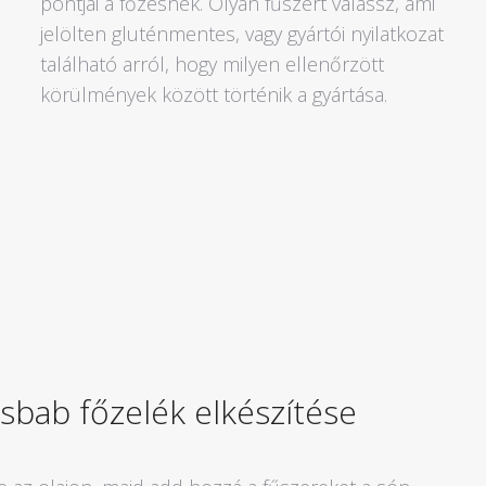
pontjai a főzésnek. Olyan fűszert válassz, ami
jelölten gluténmentes, vagy gyártói nyilatkozat
található arról, hogy milyen ellenőrzött
körülmények között történik a gyártása.
sbab főzelék elkészítése