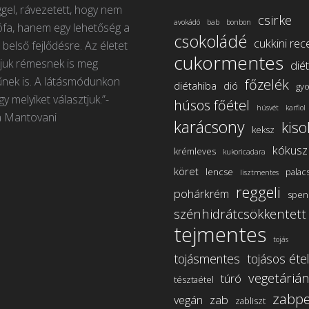
gel, rávezetett, hogy nem
csirke
avokádó
bab
bonbon
ófa, hanem egy lehetőség a
csokoládé
cukkini rec
 belső fejlődésre. Az életet
cukormentes
tjuk rémesnek is meg
dié
nek is. A látásmódunkon
főzelék
diétahiba
dió
gyo
gy melyiket választjuk.”-
húsos főétel
húsvét
karfiol
a Mantovani
karácsony
kiso
keksz
kókusz
krémleves
kukoricadara
köret
lencse
palac
lisztmentes
reggeli
pohárkrém
spen
szénhidrátcsökkentett
tejmentes
tojás
tojásmentes
tojásos étel
vegetáriá
túró
tésztaétel
zabpe
vegán
zab
zabliszt