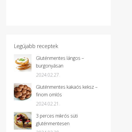
Legújabb receptek
Gluténmentes lángos –
burgonyásan
2024.02.27.
Gluténmentes kakaós keksz –
finom omlós
2024.02.21.
3 perces mikrós süti
gluténmentesen