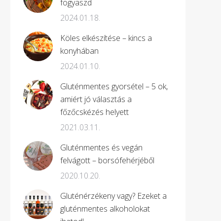
fogyaszd
2024.01.18.
Köles elkészítése – kincs a
konyhában
2024.01.10.
Gluténmentes gyorsétel – 5 ok,
amiért jó választás a
főzőcskézés helyett
2021.03.11.
Gluténmentes és vegán
felvágott – borsófehérjéből
2020.10.20.
Gluténérzékeny vagy? Ezeket a
gluténmentes alkoholokat