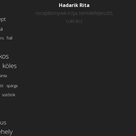
Hadarik Rita
receptkönyvek írója, termékfejlesztő,
ept
cukrász
ta
hal
rs
kos
köles
sinta
ót
spárga
sütőtök
nus
hely