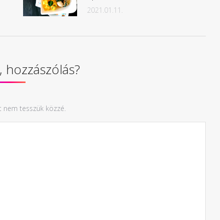
2021.01.11.
 hozzászólás?
t nem tesszük közzé.