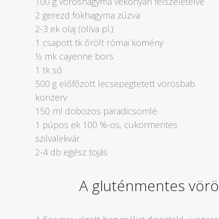
100 g vöröshagyma vékonyan felszeletelve
2 gerezd fokhagyma zúzva
2-3 ek olaj (olíva pl.)
1 csapott tk őrölt római kömény
½ mk cayenne bors
1 tk só
500 g előfőzött lecsepegtetett vörösbab
konzerv
150 ml dobozos paradicsomlé
1 púpos ek 100 %-os, cukormentes
szilvalekvár
2-4 db egész tojás
A gluténmentes vörö