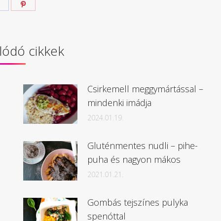
Megosztás
Megosztás
Facebook
Pinterest
lódó cikkek
Csirkemell meggymártással –
mindenki imádja
2024.01.19.
Gluténmentes nudli – pihe-
puha és nagyon mákos
2021.01.21.
Gombás tejszínes pulyka
spenóttal