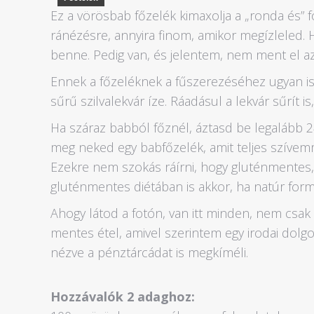
Ez a vörösbab főzelék kimaxolja a „ronda és” f
ránézésre, annyira finom, amikor megízleled. Há
benne. Pedig van, és jelentem, nem ment el a
Ennek a főzeléknek a fűszerezéséhez ugyan i
sűrű szilvalekvár íze. Ráadásul a lekvár sűrít i
Ha száraz babból főznél, áztasd be legalább 2
meg neked egy babfőzelék, amit teljes szívem
Ezekre nem szokás ráírni, hogy gluténmentes,
gluténmentes diétában is akkor, ha natúr for
Ahogy látod a fotón, van itt minden, nem csak l
mentes étel, amivel szerintem egy irodai dolgo
nézve a pénztárcádat is megkíméli.
Hozzávalók 2 adaghoz: