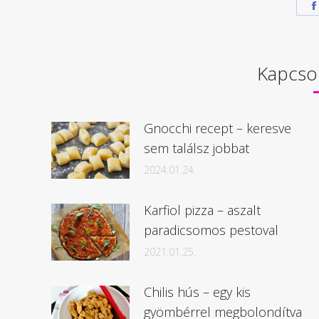
Kapcso
Gnocchi recept – keresve
sem találsz jobbat
2024.01.24.
Karfiol pizza – aszalt
paradicsomos pestoval
2021.01.25.
Chilis hús – egy kis
gyömbérrel megbolondítva