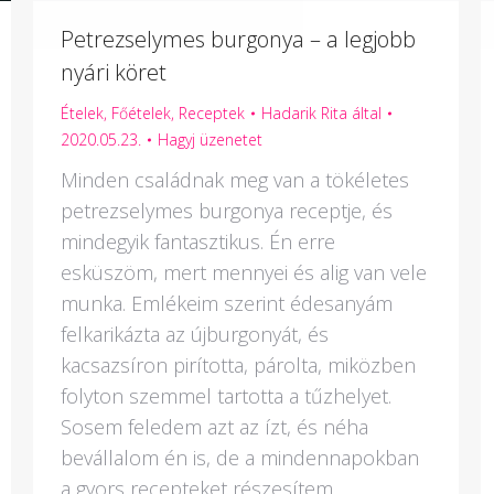
Petrezselymes burgonya – a legjobb
nyári köret
Ételek
,
Főételek
,
Receptek
Hadarik Rita
által
2020.05.23.
Hagyj üzenetet
Minden családnak meg van a tökéletes
petrezselymes burgonya receptje, és
mindegyik fantasztikus. Én erre
esküszöm, mert mennyei és alig van vele
munka. Emlékeim szerint édesanyám
felkarikázta az újburgonyát, és
kacsazsíron pirította, párolta, miközben
folyton szemmel tartotta a tűzhelyet.
Sosem feledem azt az ízt, és néha
bevállalom én is, de a mindennapokban
a gyors recepteket részesítem…