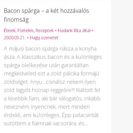
Bacon spárga – a két hozzávalós
finomság
Ételek
,
Főételek
,
Receptek
Hadarik Rita
által
2020.05.21.
Hagyj üzenetet
A májusi bacon spárga násza a konyha
ásza. A klasszikus bacon és a különleges
spárga ölelkezése után garantáltan
megkedveled ezt a zöld pálcika formájú
zöldséget. Anyu…csinálsz nekem ilyen
zöld bigyót holnap reggelire?! Kiáltott fel
a kisebbik fiam, aki bár válogatós, inkább
nevezném ínyencnek, mert minden
érdekli, ami különleges. Épp palacsintát
sütöttem a fiaimnak vacsorára, és…