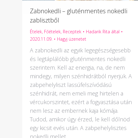
Zabnokedli – gluténmentes nokedli
zablisztből
Ételek
,
Főételek
,
Receptek
Hadarik Rita
által
2020.11.09.
Hagyj üzenetet
A zabnokedli az egyik legegészségesebb
és legtáplálóbb gluténmentes nokedli
szerintem. Kell az energia, na, de nem
mindegy, milyen szénhidrátból nyerjük. A
zabpehelyliszt lassúfelszívódású
szénhidrát, nem emeli meg hirtelen a
vércukorszintet, ezért a fogyasztása után
nem lesz az embernek kaja kómája.
Tudod, amikor úgy érzed, le kell dőlnöd
egy kicsit evés után. A zabpehelylisztes
nokedli mellet…