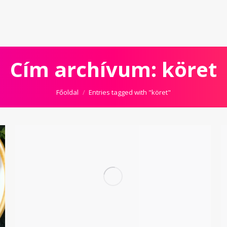
Cím archívum:
köret
Itt vagy most:
Főoldal
Entries tagged with "köret"