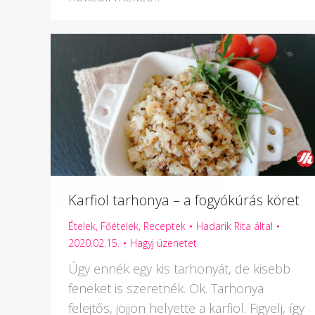
Karfiol tarhonya – a fogyókúrás köret
Ételek
,
Főételek
,
Receptek
Hadarik Rita
által
2020.02.15.
Hagyj üzenetet
Úgy ennék egy kis tarhonyát, de kisebb
feneket is szeretnék. Ok. Tarhonya
felejtős, jöjjön helyette a karfiol. Figyelj, így