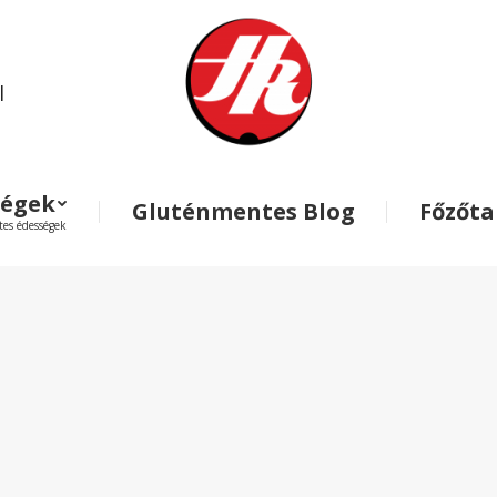
l
ségek
Gluténmentes Blog
Főzőt
es édességek