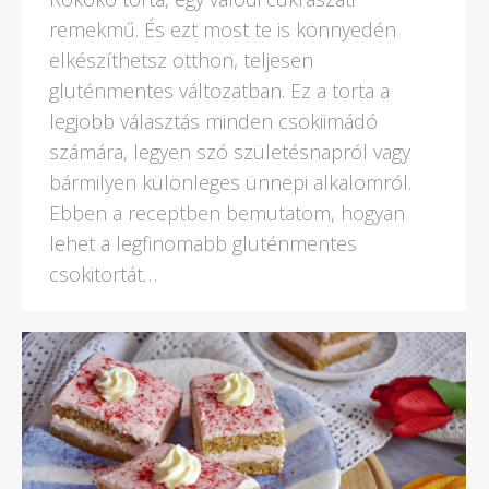
remekmű. És ezt most te is könnyedén
elkészíthetsz otthon, teljesen
gluténmentes változatban. Ez a torta a
legjobb választás minden csokiimádó
számára, legyen szó születésnapról vagy
bármilyen különleges ünnepi alkalomról.
Ebben a receptben bemutatom, hogyan
lehet a legfinomabb gluténmentes
csokitortát…