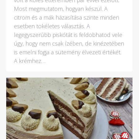
Most megmutatom, hogyan készül. A
citrom és a mák házasítása szinte minden
esetben tökéletes választás. A
legegyszerűbb piskótát is feldobhatod vele
úgy, hogy nem csak ízében, de kinézetében
is emelni fogja a sütemény élvezeti értékét.
A krémhez…