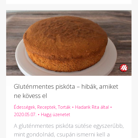
Gluténmentes piskóta – hibák, amiket
ne kövess el
Édességek
,
Receptek
,
Torták
Hadarik Rita
által
2020.05.07.
Hagyj üzenetet
A gluténmentes piskóta sütése egyszerűbb,
mint gondolnád, csupán ismerni kell a