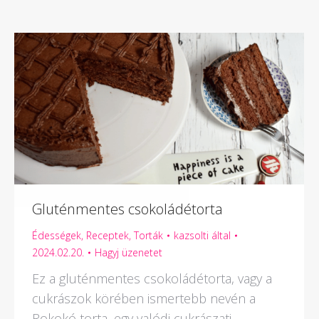
Gluténmentes csokoládétorta
Édességek
,
Receptek
,
Torták
kazsolti
által
2024.02.20.
Hagyj üzenetet
Ez a gluténmentes csokoládétorta, vagy a
cukrászok körében ismertebb nevén a
Rokokó torta, egy valódi cukrászati