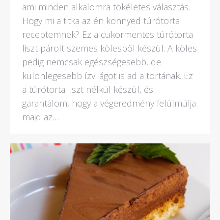
ami minden alkalomra tökéletes választás.
Hogy mi a titka az én könnyed túrótorta
receptemnek? Ez a cukormentes túrótorta
liszt párolt szemes kölesből készül. A köles
pedig nemcsak egészségesebb, de
különlegesebb ízvilágot is ad a tortának. Ez
a túrótorta liszt nélkül készül, és
garantálom, hogy a végeredmény felülmúlja
majd az…