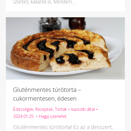
ízletes kaland is. Minden…
Gluténmentes túrótorta –
cukormentesen, édesen
Édességek
,
Receptek
,
Torták
kazsolti
által
2024.01.25.
Hagyj üzenetet
Gluténmentes túrótorta! Ez az a desszert,