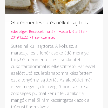
Gluténmentes sütés nélküli sajttorta
Édességek
,
Receptek
,
Torták
Hadarik Rita
által
2019.12.22.
Hagyj üzenetet
Sütés nélküli sajttorta. A kókusz, a
maracuja, és a fehér csokoládé mennyei
triója! Gluténmentes, és csökkentett
cukortartalommal is elkészíthető! Pár évvel
ezelőtt utó születésnapomra készítettem
ezt a tenyérnyi sajttortát. Az alapötlet már
eleve megvolt, de a végső pont az i-re a
zöldséges pultnál került fel, amikor a
mangók mellől rám kacsintgattak azok a
trópusi finomságok.…