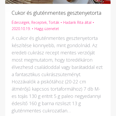
Cukor és gluténmentes gesztenyetorta
Édességek
,
Receptek
,
Torták
Hadarik Rita
által
2020.10.19.
Hagyj üzenetet
A cukor és gluténmentes gesztenyetorta
készítése könnyebb, mint gondolnád. Az
eredeti cukrász recept mentes verzióját
most megmutatom, hogy töredékáron
élvezhesd családoddal vagy barátaiddal ezt
a fantasztikus cukrászsüteményt.
Hozzávalók a piskótához (20-22 cm
átmérőjű kapcsos tortaformához) 7 db M-
es tojás 130 g eritrit 5 g paleo negyedannyi
édesítő 160 g barna rizsliszt 13 g
gluténmentes cukrozatlan…