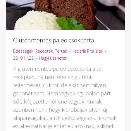
Gluténmentes paleo csokitorta
Édességek
,
Receptek
,
Torták
Hadarik Rita
által
2019.11.22.
Hagyj üzenetet
A gluténmentes paleo csokitorta a te
recepted, ha nem ehetsz glutént,
tejterméket, cukrot, de akár semmilyen
gabonát sem. Nem vagyok egy paleo párti.
Sőt, kifejezetten ellene vagyok. Annak
azonban nem, hogy kipróbáljak olyan új
alapanyagokat, amik egészségesek, finomak,
és alternatívát jelentenek azoknak, akiknek