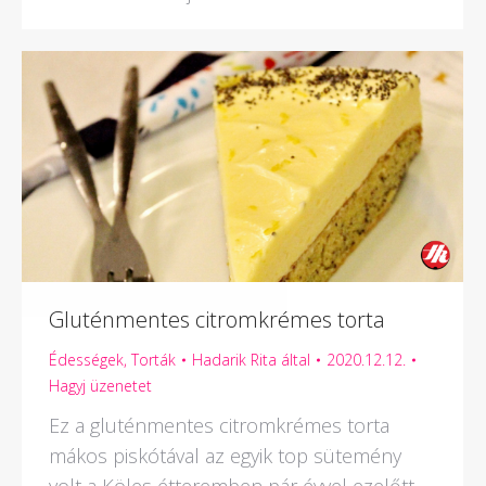
Gluténmentes citromkrémes torta
Édességek
,
Torták
Hadarik Rita
által
2020.12.12.
Hagyj üzenetet
Ez a gluténmentes citromkrémes torta
mákos piskótával az egyik top sütemény
volt a Köles étteremben pár évvel ezelőtt.