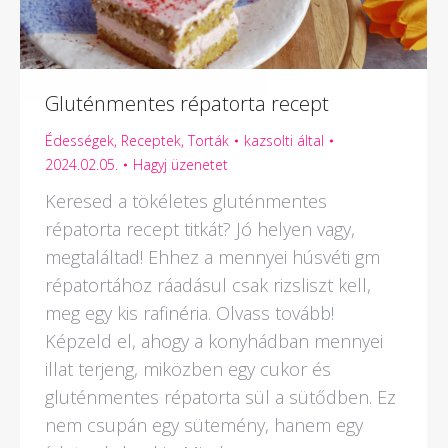
Gluténmentes répatorta recept
Édességek
,
Receptek
,
Torták
kazsolti
által
2024.02.05.
Hagyj üzenetet
Keresed a tökéletes gluténmentes
répatorta recept titkát? Jó helyen vagy,
megtaláltad! Ehhez a mennyei húsvéti gm
répatortához ráadásul csak rizsliszt kell,
meg egy kis rafinéria. Olvass tovább!
Képzeld el, ahogy a konyhádban mennyei
illat terjeng, miközben egy cukor és
gluténmentes répatorta sül a sütődben. Ez
nem csupán egy sütemény, hanem egy