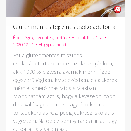
Gluténmentes tejszínes csokoládétorta
Édességek
,
Receptek
,
Torták
Hadarik Rita
által
2020.12.14.
Hagyj üzenetet
Ezt a gluténmentes tejszínes
csokoládétorta receptet azoknak ajánlom,
akik 1000 % biztosra akarnak menni. Ízben,
egyszerűségben, kivitelezésben, és a „kérek
még” elismerő maszatos szájakban.
Mondhatnám azt is, hogy a kevesebb, több,
de a valóságban nincs nagy érzékem a
tortadekoráláshoz, pedig cukrász iskolát is
végeztem. Na de ez sem garancia arra, hogy
cukor artista váljon az…