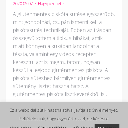
2020.05.07.
Hagyj üzenetet
A gluténmentes piskóta sütése egyszerűbb,
mint gondolnád, csupán ismerni kell a
piskótasütés technikáját. Ebben az írásban
összegyűjtöttem a tipikus hibákat, amik
miatt könnyen a kukában landolhat a
tészta, valamint egy videós recepten
keresztül azt is megmutatom, hogyan
készül a legjobb gluténmentes piskóta. A
piskóta sütéshez bármilyen gluténmentes
sütemény lisztet használhatsz. A
gluténmentes piskóta lisztkeverékből is…
Ez a weboldal sütik használatával javítja az Ön élményét.
Feltételezzük, hogy egyerért ezzel, de kérésre