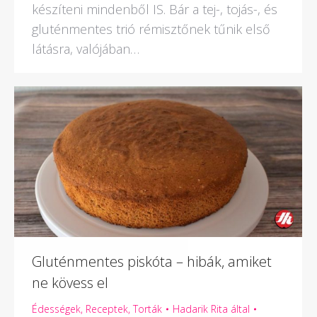
készíteni mindenből IS. Bár a tej-, tojás-, és
gluténmentes trió rémisztőnek tűnik első
látásra, valójában…
Gluténmentes piskóta – hibák, amiket
ne kövess el
Édességek
,
Receptek
,
Torták
Hadarik Rita
által