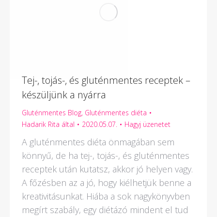
Tej-, tojás-, és gluténmentes receptek –
készüljünk a nyárra
Gluténmentes Blog
,
Gluténmentes diéta
Hadarik Rita
által
2020.05.07.
Hagyj üzenetet
A gluténmentes diéta önmagában sem
könnyű, de ha tej-, tojás-, és gluténmentes
receptek után kutatsz, akkor jó helyen vagy.
A főzésben az a jó, hogy kiélhetjük benne a
kreativitásunkat. Hiába a sok nagykönyvben
megírt szabály, egy diétázó mindent el tud