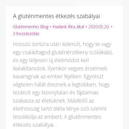
A gluténmentes étkezés szabályai
Gluténmentes Blog
Hadarik Rita
által
2020.05.20.
3 hozzászólás
Hosszú tortúra után kiderült, hogy te vagy
egy családtagod gluténérzékeny (cöliákiás),
és egy teljesen új életmódot kell
kialakítanotok. Ilyenkor vegyes érzelmek
kavarognak az ember fejében. Egyrészt
végtelen hálát éreznek a legtöbben, hogy
lezárult egy bizonytalan és fájdalmas
szakasza az életüknek. Másfelől az
élethosszig tartó diéta ténye szó szerint
lesokkolja az embert. A gluténmentes
étkezés szabályai…