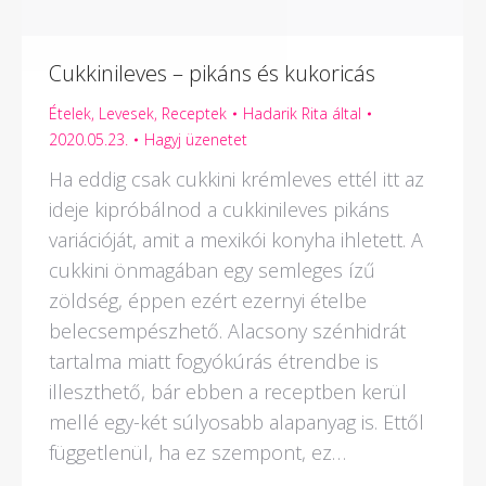
Cukkinileves – pikáns és kukoricás
Ételek
,
Levesek
,
Receptek
Hadarik Rita
által
2020.05.23.
Hagyj üzenetet
Ha eddig csak cukkini krémleves ettél itt az
ideje kipróbálnod a cukkinileves pikáns
variációját, amit a mexikói konyha ihletett. A
cukkini önmagában egy semleges ízű
zöldség, éppen ezért ezernyi ételbe
belecsempészhető. Alacsony szénhidrát
tartalma miatt fogyókúrás étrendbe is
illeszthető, bár ebben a receptben kerül
mellé egy-két súlyosabb alapanyag is. Ettől
függetlenül, ha ez szempont, ez…