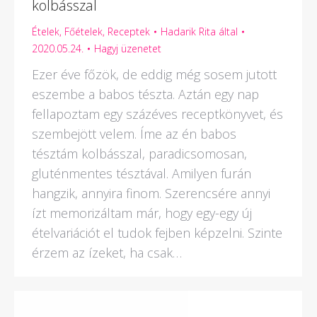
kolbásszal
Ételek
,
Főételek
,
Receptek
Hadarik Rita
által
2020.05.24.
Hagyj üzenetet
Ezer éve főzök, de eddig még sosem jutott
eszembe a babos tészta. Aztán egy nap
fellapoztam egy százéves receptkönyvet, és
szembejött velem. Íme az én babos
tésztám kolbásszal, paradicsomosan,
gluténmentes tésztával. Amilyen furán
hangzik, annyira finom. Szerencsére annyi
ízt memorizáltam már, hogy egy-egy új
ételvariációt el tudok fejben képzelni. Szinte
érzem az ízeket, ha csak…