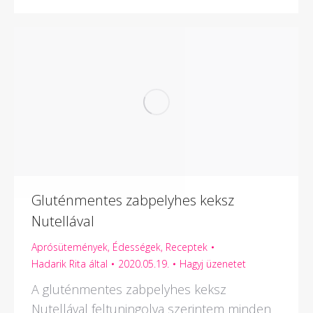
Gluténmentes zabpelyhes keksz
Nutellával
Aprósütemények
,
Édességek
,
Receptek
Hadarik Rita
által
2020.05.19.
Hagyj üzenetet
A gluténmentes zabpelyhes keksz
Nutellával feltuningolva szerintem minden