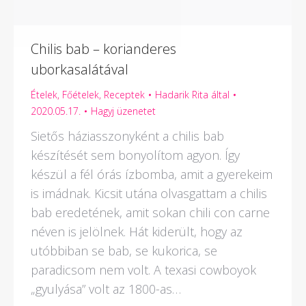
Chilis bab – korianderes
uborkasalátával
Ételek
,
Főételek
,
Receptek
Hadarik Rita
által
2020.05.17.
Hagyj üzenetet
Sietős háziasszonyként a chilis bab
készítését sem bonyolítom agyon. Így
készül a fél órás ízbomba, amit a gyerekeim
is imádnak. Kicsit utána olvasgattam a chilis
bab eredetének, amit sokan chili con carne
néven is jelölnek. Hát kiderült, hogy az
utóbbiban se bab, se kukorica, se
paradicsom nem volt. A texasi cowboyok
„gyulyása” volt az 1800-as…