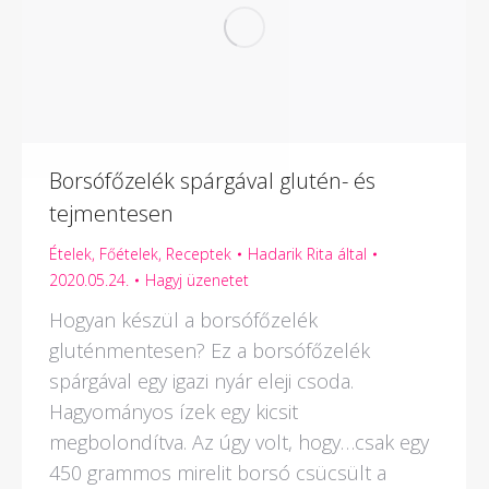
Borsófőzelék spárgával glutén- és
tejmentesen
Ételek
,
Főételek
,
Receptek
Hadarik Rita
által
2020.05.24.
Hagyj üzenetet
Hogyan készül a borsófőzelék
gluténmentesen? Ez a borsófőzelék
spárgával egy igazi nyár eleji csoda.
Hagyományos ízek egy kicsit
megbolondítva. Az úgy volt, hogy…csak egy
450 grammos mirelit borsó csücsült a