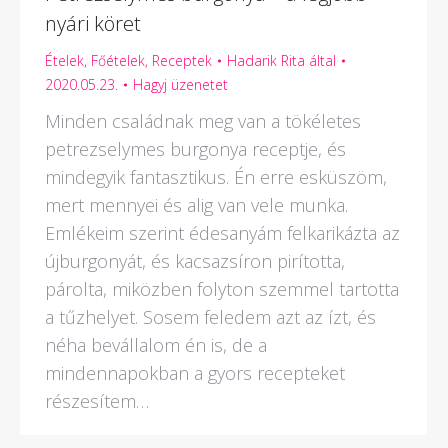
nyári köret
Ételek
,
Főételek
,
Receptek
Hadarik Rita
által
2020.05.23.
Hagyj üzenetet
Minden családnak meg van a tökéletes
petrezselymes burgonya receptje, és
mindegyik fantasztikus. Én erre esküszöm,
mert mennyei és alig van vele munka.
Emlékeim szerint édesanyám felkarikázta az
újburgonyát, és kacsazsíron pirította,
párolta, miközben folyton szemmel tartotta
a tűzhelyet. Sosem feledem azt az ízt, és
néha bevállalom én is, de a
mindennapokban a gyors recepteket
részesítem…