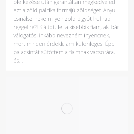
ölelkezése után garantáltan megkedveled
ezt a zöld pálcika formájú zöldséget. Anyu…
csinálsz nekem ilyen zöld bigyót holnap
reggelire?! Kiáltott fel a kisebbik fiam, aki bár
válogatós, inkább nevezném ínyencnek,
mert minden érdekli, ami különleges. Épp
palacsintát sütöttem a fiaimnak vacsorára,
és…