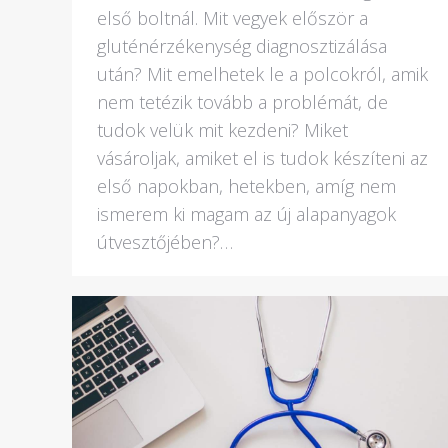
első boltnál. Mit vegyek először a
gluténérzékenység diagnosztizálása
után? Mit emelhetek le a polcokról, amik
nem tetézik tovább a problémát, de
tudok velük mit kezdeni? Miket
vásároljak, amiket el is tudok készíteni az
első napokban, hetekben, amíg nem
ismerem ki magam az új alapanyagok
útvesztőjében?…