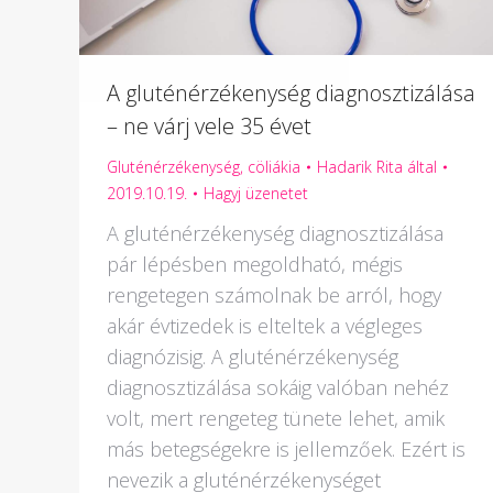
A gluténérzékenység diagnosztizálása
– ne várj vele 35 évet
Gluténérzékenység, cöliákia
Hadarik Rita
által
2019.10.19.
Hagyj üzenetet
A gluténérzékenység diagnosztizálása
pár lépésben megoldható, mégis
rengetegen számolnak be arról, hogy
akár évtizedek is elteltek a végleges
diagnózisig. A gluténérzékenység
diagnosztizálása sokáig valóban nehéz
volt, mert rengeteg tünete lehet, amik
más betegségekre is jellemzőek. Ezért is
nevezik a gluténérzékenységet