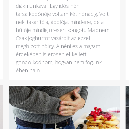
diákmunkával. Egy idős néni
társalkodónője voltam két hónapig. Volt
neki takarítója, ápolója, mindene, de a
hűtője mindig üresen kongott. Majdnem.
Csak joghurtot vásárolt az ezzel
megbízott hölgy. A néni és a magam
érdekében is erősen el kellett
gondolkodnom, hogyan nem fogunk
éhen halni…