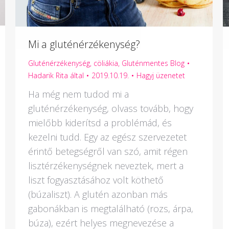
Mi a gluténérzékenység?
Gluténérzékenység, cöliákia
,
Gluténmentes Blog
Hadarik Rita
által
2019.10.19.
Hagyj üzenetet
Ha még nem tudod mi a
gluténérzékenység, olvass tovább, hogy
mielőbb kiderítsd a problémád, és
kezelni tudd. Egy az egész szervezetet
érintő betegségről van szó, amit régen
lisztérzékenységnek neveztek, mert a
liszt fogyasztásához volt köthető
(búzaliszt). A glutén azonban más
gabonákban is megtalálható (rozs, árpa,
búza), ezért helyes megnevezése a