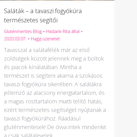
Saláták – a tavaszi fogyókúra
természetes segítői
Gluténmentes Blog
Hadarik Rita
által
2020.03.07.
Hagyj üzenetet
Tavasszal a salátafélék már az első
zöldségek között jelennek meg a boltok
és piacok kínálatában. Mintha a
természet is segíteni akarna a szokásos
tavaszi fogyókúra sikerében. A salátákra
jellemző az alacsony energiatartalom, és
a magas rosttartalom miatti telítő hatás,
ezért természetes segítséget nyújtanak a
tavaszi fogyókúrához. Ráadásul
gluténmentesek! De óvva intek mindenkit
a csak salátalevelek…