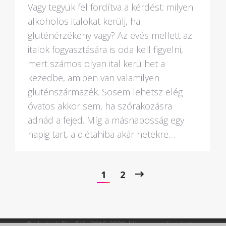
Vagy tegyük fel fordítva a kérdést: milyen
alkoholos italokat kerülj, ha
gluténérzékeny vagy? Az evés mellett az
italok fogyasztására is oda kell figyelni,
mert számos olyan ital kerülhet a
kezedbe, amiben van valamilyen
gluténszármazék. Sosem lehetsz elég
óvatos akkor sem, ha szórakozásra
adnád a fejed. Míg a másnaposság egy
napig tart, a diétahiba akár hetekre…
1
2
© Hadarik Rita EV - 2019-2020. Minden jog fenntartva.