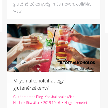
gluténérzékenység, más néven, cöliákia,
vagy…
Milyen alkoholt ihat egy
gluténérzékeny?
Gluténmentes Blog
,
Konyhai praktikák
Hadarik Rita
által
2019.10.16.
Hagyj üzenetet