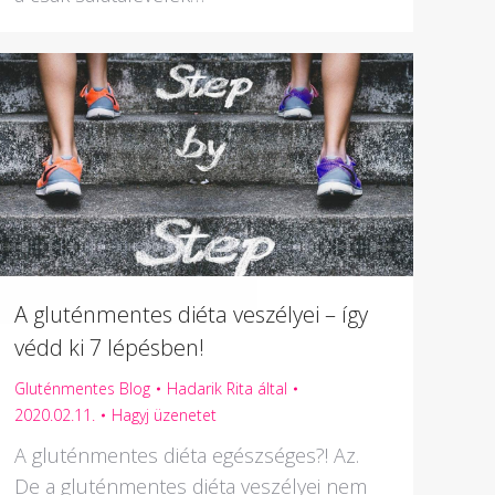
A gluténmentes diéta veszélyei – így
védd ki 7 lépésben!
Gluténmentes Blog
Hadarik Rita
által
2020.02.11.
Hagyj üzenetet
A gluténmentes diéta egészséges?! Az.
De a gluténmentes diéta veszélyei nem