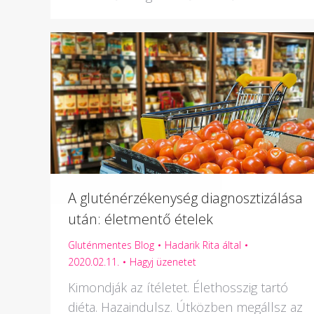
A gluténérzékenység diagnosztizálása
után: életmentő ételek
Gluténmentes Blog
Hadarik Rita
által
2020.02.11.
Hagyj üzenetet
Kimondják az ítéletet. Élethosszig tartó
diéta. Hazaindulsz. Útközben megállsz az