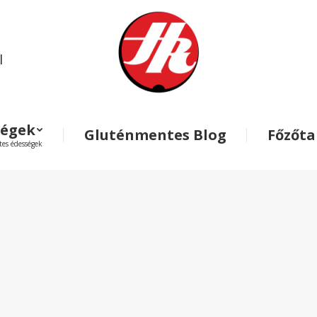
l
ségek
Gluténmentes Blog
Főzőt
es édességek