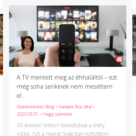
A TV mentett meg az éhhaláltól – ezt
még soha senkinek nem meséltem
el…
Gluténmentes Blog
Hadarik Rita
által
2020.03.01.
Hagyj üzenetet
20 évesen lettem beledobva a mély
vízbe. Azt a nyarat Svájcban töltöttem