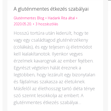
A gluténmentes étkezés szabályai
Gluténmentes Blog
Hadarik Rita
által
2020.05.20.
3 hozzászólás
Hosszú tortúra után kiderült, hogy te
vagy egy családtagod gluténérzékeny
(cöliákiás), és egy teljesen új életmódot
kell kialakítanotok. Ilyenkor vegyes
érzelmek kavarognak az ember fejében.
Egyrészt végtelen hálát éreznek a
legtöbben, hogy lezárult egy bizonytalan
és fájdalmas szakasza az életüknek.
Másfelől az élethosszig tartó diéta ténye
szó szerint lesokkolja az embert. A
gluténmentes étkezés szabályai…