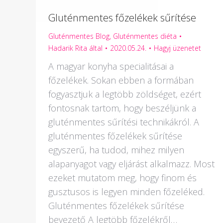
Gluténmentes főzelékek sűrítése
Gluténmentes Blog
,
Gluténmentes diéta
Hadarik Rita
által
2020.05.24.
Hagyj üzenetet
A magyar konyha specialitásai a
főzelékek. Sokan ebben a formában
fogyasztjuk a legtöbb zöldséget, ezért
fontosnak tartom, hogy beszéljünk a
gluténmentes sűrítési technikákról. A
gluténmentes főzelékek sűrítése
egyszerű, ha tudod, mihez milyen
alapanyagot vagy eljárást alkalmazz. Most
ezeket mutatom meg, hogy finom és
gusztusos is legyen minden főzeléked.
Gluténmentes főzelékek sűrítése
bevezető A legtöbb főzelékről…