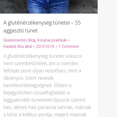
A gluténérzékenység tünetei – 55
aggasztó tünet
Gluténmentes Blog
,
Konyhai praktikák
Hadarik Rita
által
2019.10.19.
1 Comment
A gluténérzékenység tünetei sokszor
nem szembetűnőek, ám a csendes
lefolyás pont olyan veszélyes, mint a
látványos. Ezért nevezik
kaméleonbetegségnek. Ebben a
bejegyzésben összefoglaltam a
leggyakoribb tüneteket típusok szerint.
Van, akinek hasi panaszai vannak, másnak
a bőre a kritikus pontja, megint másnak