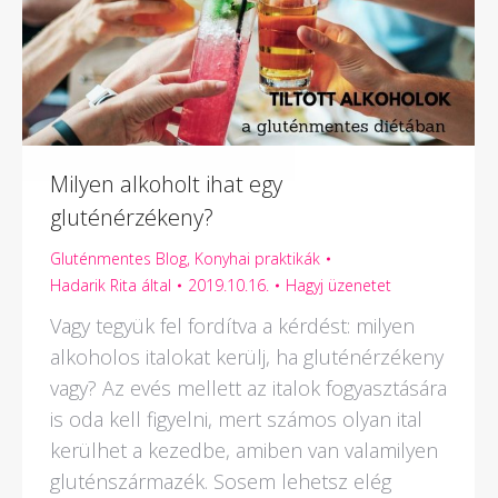
Milyen alkoholt ihat egy
gluténérzékeny?
Gluténmentes Blog
,
Konyhai praktikák
Hadarik Rita
által
2019.10.16.
Hagyj üzenetet
Vagy tegyük fel fordítva a kérdést: milyen
alkoholos italokat kerülj, ha gluténérzékeny
vagy? Az evés mellett az italok fogyasztására
is oda kell figyelni, mert számos olyan ital
kerülhet a kezedbe, amiben van valamilyen
gluténszármazék. Sosem lehetsz elég