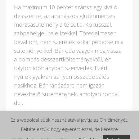
Ha maximum 10 percet szánsz egy kiváló
desszertre, az ananászos gluténmentes
morzsasütemény a te sütid. Kókusszal,
zabpehelyjel, tele ízekkel. Töredelmesen
bevallom, nem szeretek sokat pepecselni a
süteményekkel. Bár oda vagyok meg vissza
a pompás desszertkölteményektől, én
folyton időhiányban szenvedek. Ezért
nyúlok gyakran az ilyen összedobálós
nasikhoz. Bár ránézésre nem igazán
nevezhető süteménynek, amolyan ronda,
de…
Ez a weboldal sütik használatával javítja az Ön élményét.
Feltételezzük, hogy egyerért ezzel, de kérésre