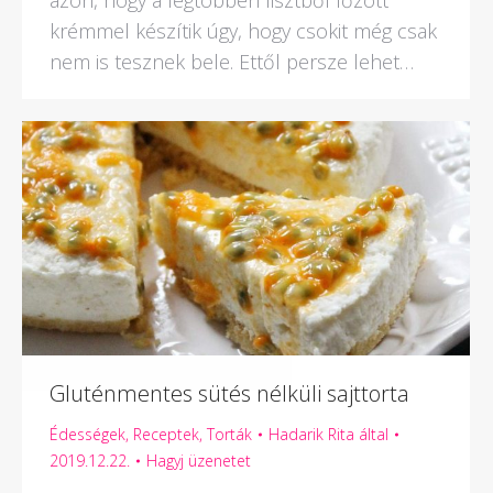
krémmel készítik úgy, hogy csokit még csak
nem is tesznek bele. Ettől persze lehet…
Gluténmentes sütés nélküli sajttorta
Édességek
,
Receptek
,
Torták
Hadarik Rita
által
2019.12.22.
Hagyj üzenetet