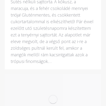
Sütés nélküli sajttorta. A kókusz, a
maracuja, és a fehér csokoládé mennyei
triója! Gluténmentes, és csökkentett
cukortartalommal is elkészíthető! Pár évvel
ezelőtt utó születésnapomra készítettem
ezt a tenyérnyi sajttortát. Az alapötlet már
eleve megvolt, de a végső pont az i-re a
zöldséges pultnál került fel, amikor a
mangók mellől rám kacsintgattak azok a
trópusi finomságok.…