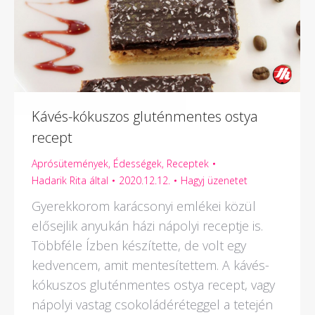
Kávés-kókuszos gluténmentes ostya
recept
Aprósütemények
,
Édességek
,
Receptek
Hadarik Rita
által
2020.12.12.
Hagyj üzenetet
Gyerekkorom karácsonyi emlékei közül
elősejlik anyukán házi nápolyi receptje is.
Többféle Ízben készítette, de volt egy
kedvencem, amit mentesítettem. A kávés-
kókuszos gluténmentes ostya recept, vagy
nápolyi vastag csokoládéréteggel a tetején