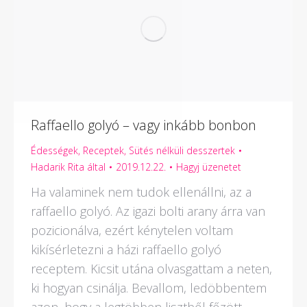
Raffaello golyó – vagy inkább bonbon
Édességek
,
Receptek
,
Sütés nélküli desszertek
Hadarik Rita
által
2019.12.22.
Hagyj üzenetet
Ha valaminek nem tudok ellenállni, az a
raffaello golyó. Az igazi bolti arany árra van
pozicionálva, ezért kénytelen voltam
kikísérletezni a házi raffaello golyó
receptem. Kicsit utána olvasgattam a neten,
ki hogyan csinálja. Bevallom, ledöbbentem
azon, hogy a legtöbben lisztből főzött