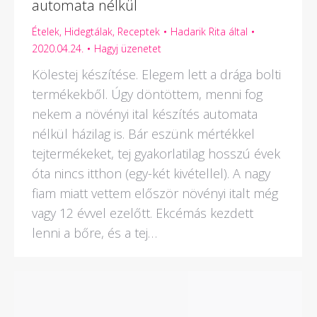
automata nélkül
Ételek
,
Hidegtálak
,
Receptek
Hadarik Rita
által
2020.04.24.
Hagyj üzenetet
Kölestej készítése. Elegem lett a drága bolti
termékekből. Úgy döntöttem, menni fog
nekem a növényi ital készítés automata
nélkül házilag is. Bár eszünk mértékkel
tejtermékeket, tej gyakorlatilag hosszú évek
óta nincs itthon (egy-két kivétellel). A nagy
fiam miatt vettem először növényi italt még
vagy 12 évvel ezelőtt. Ekcémás kezdett
lenni a bőre, és a tej…