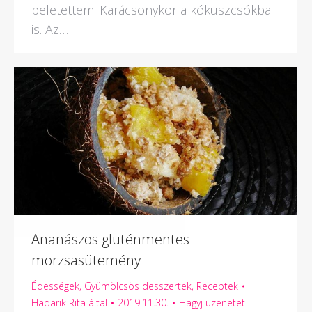
beletettem. Karácsonykor a kókuszcsókba
is. Az…
Ananászos gluténmentes
morzsasütemény
Édességek
,
Gyümölcsös desszertek
,
Receptek
Hadarik Rita
által
2019.11.30.
Hagyj üzenetet