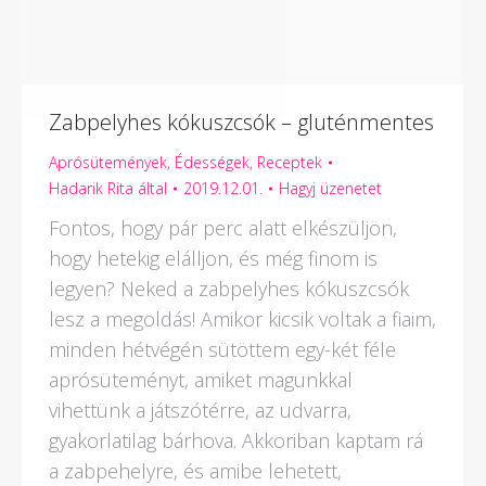
Zabpelyhes kókuszcsók – gluténmentes
Aprósütemények
,
Édességek
,
Receptek
Hadarik Rita
által
2019.12.01.
Hagyj üzenetet
Fontos, hogy pár perc alatt elkészüljön,
hogy hetekig elálljon, és még finom is
legyen? Neked a zabpelyhes kókuszcsók
lesz a megoldás! Amikor kicsik voltak a fiaim,
minden hétvégén sütöttem egy-két féle
aprósüteményt, amiket magunkkal
vihettünk a játszótérre, az udvarra,
gyakorlatilag bárhova. Akkoriban kaptam rá
a zabpehelyre, és amibe lehetett,