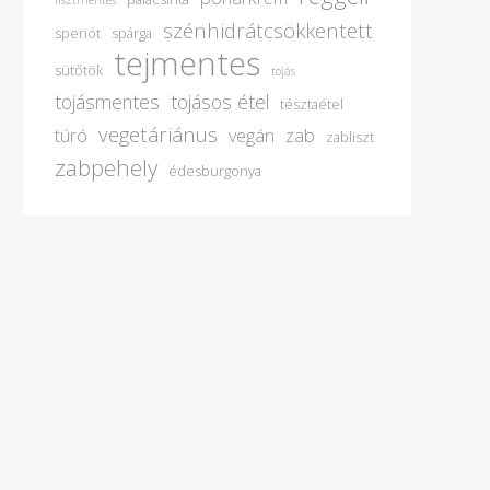
lisztmentes
szénhidrátcsökkentett
spenót
spárga
tejmentes
sütőtök
tojás
tojásmentes
tojásos étel
tésztaétel
vegetáriánus
túró
vegán
zab
zabliszt
zabpehely
édesburgonya