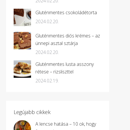
2024.02.20.
Gluténmentes csokoládétorta
2024.02.20.
Gluténmentes diós krémes – az
ünnepi asztal sztárja
2024.02.20.
Gluténmentes lusta asszony
rétese – rizsliszttel
2024.02.19.
Legújabb cikkek
A lencse hatása – 10 ok, hogy