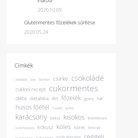
ihatod!
2020.10.09.
Gluténmentes főzelékek sűrítése
2020.05.24.
Címkék
csokoládé
csirke
avokádó
bab
bonbon
cukormentes
cukkini recept
főzelék
diéta
diétahiba
dió
hal
gyors
húsos főétel
húsvét
karfiol
karácsony
kisokos
keksz
krémleves
köles
kókusz
köret
lencse
kukoricadara
reggeli
pohárkrém
palacsinta