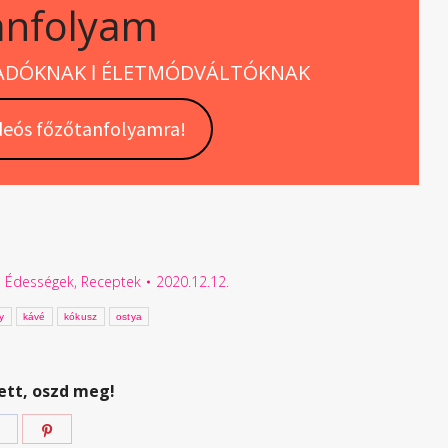
anfolyam
LADÓKNAK ǀ ÉLETMÓDVÁLTÓKNAK
deós főzőtanfolyamra!
,
Édességek
,
Receptek
2020.12.12.
y
kávé
kókusz
ostya
ett, oszd meg!
Megosztás
Megosztás