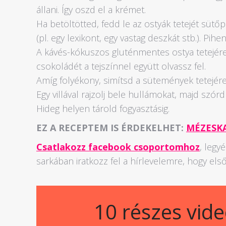
állani. Így oszd el a krémet.
Ha betöltötted, fedd le az ostyák tetejét sütő
(pl. egy lexikont, egy vastag deszkát stb.). Pihe
A kávés-kókuszos gluténmentes ostya tetejére
csokoládét a tejszínnel együtt olvassz fel.
Amíg folyékony, simítsd a sütemények tetejére
Egy villával rajzolj bele hullámokat, majd szó
Hideg helyen tárold fogyasztásig.
EZ A RECEPTEM IS ÉRDEKELHET:
MÉZESK
Csatlakozz facebook csoportomhoz
, legy
sarkában iratkozz fel a hírlevelemre, hogy első
10 részes vid