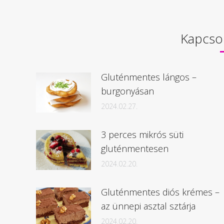
Kapcso
Gluténmentes lángos –
burgonyásan
2024.02.27.
3 perces mikrós süti
gluténmentesen
2024.02.20.
Gluténmentes diós krémes –
az ünnepi asztal sztárja
2024.02.20.