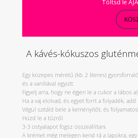
Töltsd le A
KÖSZ
A kávés-kókuszos gluténme
Egy közepes méretű (kb. 2 literes) gyorsforralóba
és a vaníliával együtt.
Figyelj arra, hogy ne égjen le a cukor a lábos al
Ha a vaj elolvad, és egyet forrt a folyadék, ad
Végül szitáld bele a keményítőt, és folyamatos
Húzd le a tűzről.
3-3 ostyalapot fogsz összeállítani.
A krémet még melegen kend rá a lapokra, egy