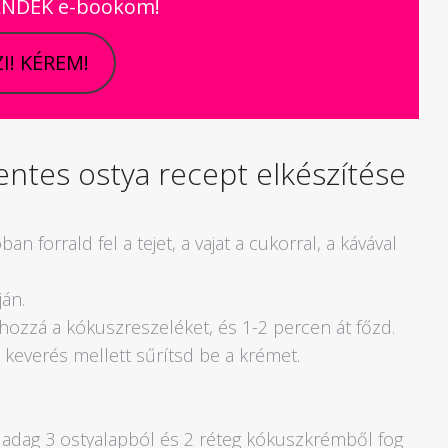
JÁNDÉK e-bookom!
I! KÉREM!
ntes ostya recept elkészítése
n forrald fel a tejet, a vajat a cukorral, a kávával
ján.
d hozzá a kókuszreszeléket, és 1-2 percen át főzd.
 keverés mellett sűrítsd be a krémet.
 adag 3 ostyalapból és 2 réteg kókuszkrémből fog