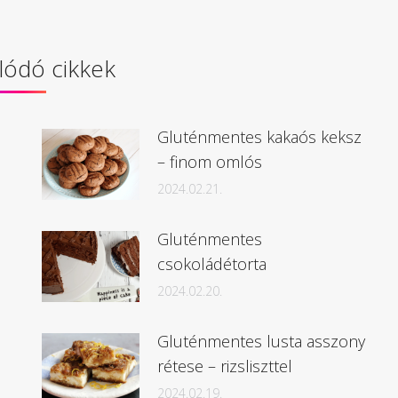
Facebook
Pinterest
lódó cikkek
Gluténmentes kakaós keksz
– finom omlós
2024.02.21.
Gluténmentes
csokoládétorta
2024.02.20.
Gluténmentes lusta asszony
rétese – rizsliszttel
2024.02.19.