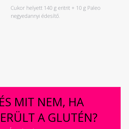
Cukor helyett 140 g eritrit + 10 g Paleo
negyedannyi édesítő.
 ÉS MIT NEM, HA
KERÜLT A GLUTÉN?