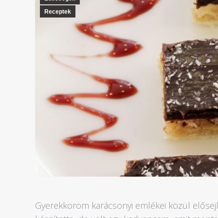
Receptek
Gyerekkorom karácsonyi emlékei közül elősejli