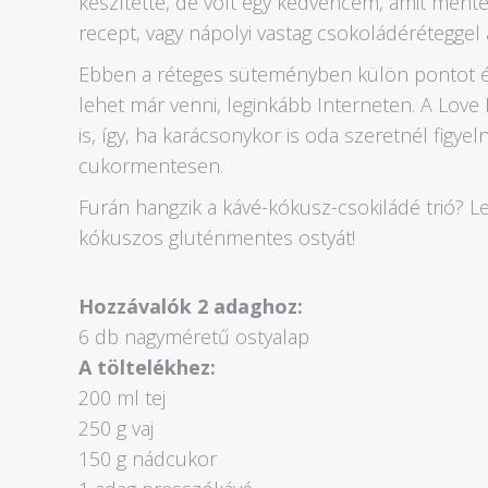
készítette, de volt egy kedvencem, amit ment
recept, vagy nápolyi vastag csokoládéréteggel a
Ebben a réteges süteményben külön pontot ér
lehet már venni, leginkább Interneten. A Lov
is, így, ha karácsonykor is oda szeretnél figyeln
cukormentesen.
Furán hangzik a kávé-kókusz-csokiládé trió? Leh
kókuszos gluténmentes ostyát!
Hozzávalók 2 adaghoz:
6 db nagyméretű ostyalap
A töltelékhez:
200 ml tej
250 g vaj
150 g nádcukor