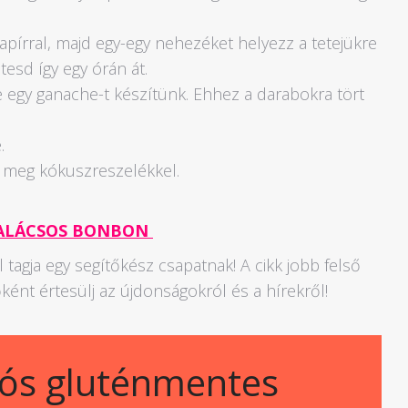
papírral, majd egy-egy nehezéket helyezz a tetejükre
ntesd így egy órán át.
 egy ganache-t készítünk. Ehhez a darabokra tört
.
rd meg kókuszreszelékkel.
ALÁCSOS BONBON
él tagja egy segítőkész csapatnak! A cikk jobb felső
ként értesülj az újdonságokról és a hírekről!
eós gluténmentes