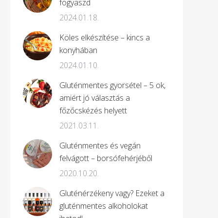
fogyaszd
2024.01.18.
Köles elkészítése – kincs a
konyhában
2024.01.10.
Gluténmentes gyorsétel – 5 ok,
amiért jó választás a
főzőcskézés helyett
2021.03.11.
Gluténmentes és vegán
felvágott – borsófehérjéből
2020.10.20.
Gluténérzékeny vagy? Ezeket a
gluténmentes alkoholokat