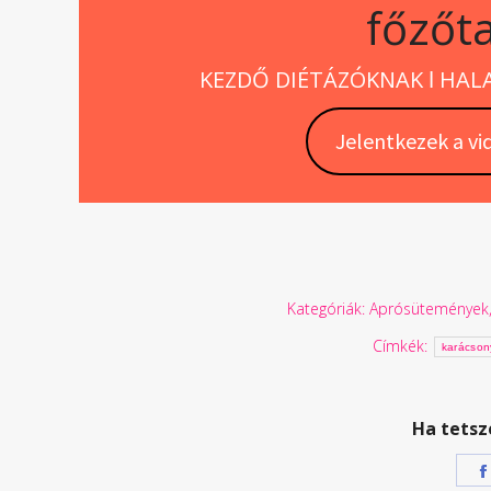
főzőt
KEZDŐ DIÉTÁZÓKNAK ǀ HA
Jelentkezek a vi
Kategóriák:
Aprósütemények
Címkék:
karácson
Ha tetsz