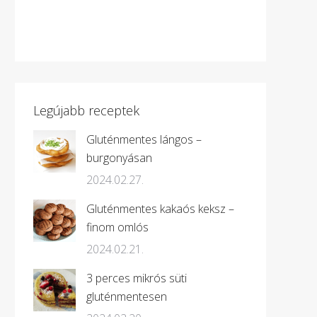
Legújabb receptek
Gluténmentes lángos –
burgonyásan
2024.02.27.
Gluténmentes kakaós keksz –
finom omlós
2024.02.21.
3 perces mikrós süti
gluténmentesen