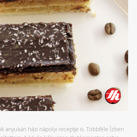
k anyukán házi nápolyi receptje is. Többféle Ízben