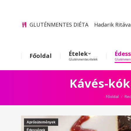
GLUTÉNMENTES DIÉTA
Hadarik Ritáva
Ételek
Édes
Főoldal
Gluténmentes ételek
Gluténment
Kávés-kók
Itt vagy mo
Főoldal
Rec
Aprósütemények
Édességek