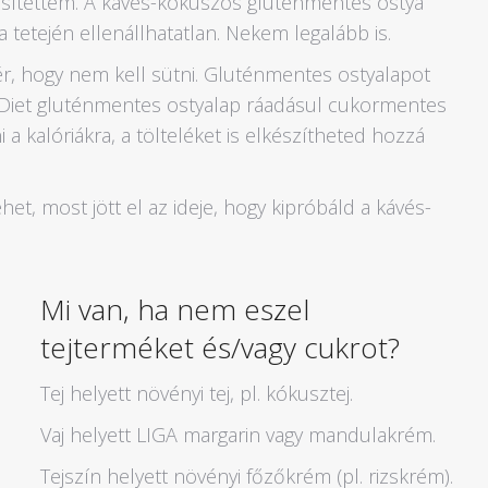
esítettem. A kávés-kókuszos gluténmentes ostya
 tetején ellenállhatatlan. Nekem legalább is.
, hogy nem kell sütni. Gluténmentes ostyalapot
e Diet gluténmentes ostyalap ráadásul cukormentes
i a kalóriákra, a tölteléket is elkészítheted hozzá
et, most jött el az ideje, hogy kipróbáld a kávés-
Mi van, ha nem eszel
tejterméket és/vagy cukrot?
Tej helyett növényi tej, pl. kókusztej.
Vaj helyett LIGA margarin vagy mandulakrém.
Tejszín helyett növényi főzőkrém (pl. rizskrém).