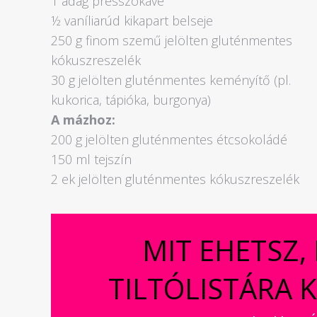
1 adag presszókávé
½ vaníliarúd kikapart belseje
250 g finom szemű jelölten gluténmentes
kókuszreszelék
30 g jelölten gluténmentes keményítő (pl.
kukorica, tápióka, burgonya)
A mázhoz:
200 g jelölten gluténmentes étcsokoládé
150 ml tejszín
2 ek jelölten gluténmentes kókuszreszelék
MIT EHETSZ,
TILTÓLISTÁRA 