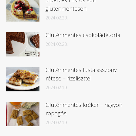
3 perces mikrós süti
gluténmentesen
2024.02.20.
Gluténmentes csokoládétorta
2024.02.20.
Gluténmentes lusta asszony
rétese – rizsliszttel
2024.02.19.
Gluténmentes kréker – nagyon
ropogós
2024.02.19.