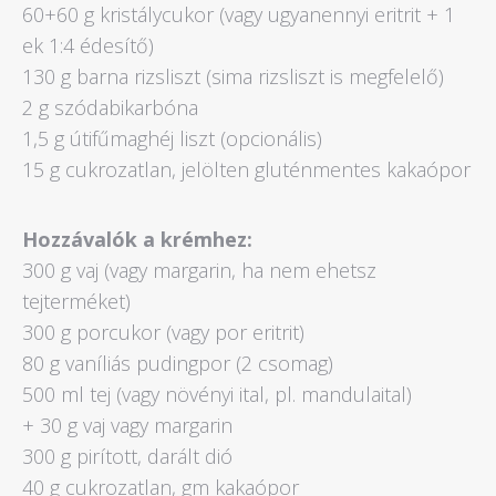
60+60 g kristálycukor (vagy ugyanennyi eritrit + 1
ek 1:4 édesítő)
130 g barna rizsliszt (sima rizsliszt is megfelelő)
2 g szódabikarbóna
1,5 g útifűmaghéj liszt (opcionális)
15 g cukrozatlan, jelölten gluténmentes kakaópor
Hozzávalók a krémhez:
300 g vaj (vagy margarin, ha nem ehetsz
tejterméket)
300 g porcukor (vagy por eritrit)
80 g vaníliás pudingpor (2 csomag)
500 ml tej (vagy növényi ital, pl. mandulaital)
+ 30 g vaj vagy margarin
300 g pirított, darált dió
40 g cukrozatlan, gm kakaópor