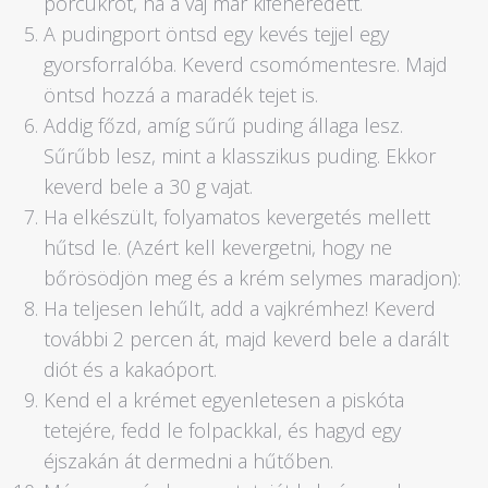
porcukrot, ha a vaj már kifehéredett.
A pudingport öntsd egy kevés tejjel egy
gyorsforralóba. Keverd csomómentesre. Majd
öntsd hozzá a maradék tejet is.
Addig főzd, amíg sűrű puding állaga lesz.
Sűrűbb lesz, mint a klasszikus puding. Ekkor
keverd bele a 30 g vajat.
Ha elkészült, folyamatos kevergetés mellett
hűtsd le. (Azért kell kevergetni, hogy ne
bőrösödjön meg és a krém selymes maradjon):
Ha teljesen lehűlt, add a vajkrémhez! Keverd
további 2 percen át, majd keverd bele a darált
diót és a kakaóport.
Kend el a krémet egyenletesen a piskóta
tetejére, fedd le folpackkal, és hagyd egy
éjszakán át dermedni a hűtőben.