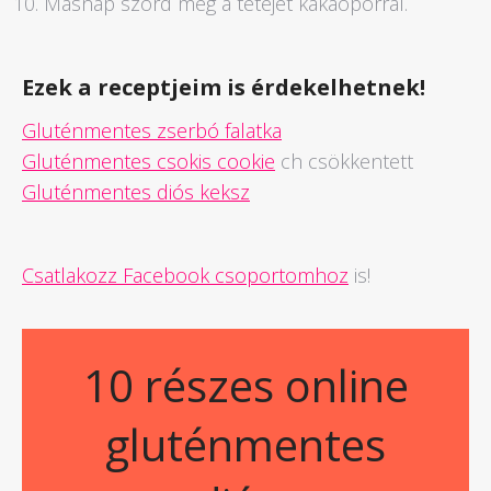
Másnap szórd meg a tetejét kakaóporral.
Ezek a receptjeim is érdekelhetnek!
Gluténmentes zserbó falatka
Gluténmentes csokis cookie
ch csökkentett
Gluténmentes diós keksz
Csatlakozz Facebook csoportomhoz
is!
10 részes online
gluténmentes