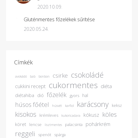
2020.10.09.
Gluténmentes főzelékek sűrítése
2020.05.24.
Címkék
csokoládé
csirke
avokádó
bab
bonbon
cukormentes
cukkini recept
diéta
főzelék
diétahiba
dió
hal
gyors
karácsony
húsos főétel
keksz
húsvét
karfiol
kisokos
köles
kókusz
krémleves
kukoricadara
pohárkrém
köret
lencse
palacsinta
lisztmentes
reggeli
spenót
spárga