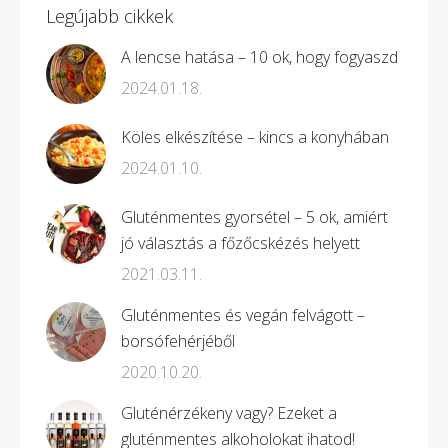
Legújabb cikkek
A lencse hatása – 10 ok, hogy fogyaszd
2024.01.18.
Köles elkészítése – kincs a konyhában
2024.01.10.
Gluténmentes gyorsétel – 5 ok, amiért
jó választás a főzőcskézés helyett
2021.03.11.
Gluténmentes és vegán felvágott –
borsófehérjéből
2020.10.20.
Gluténérzékeny vagy? Ezeket a
gluténmentes alkoholokat ihatod!