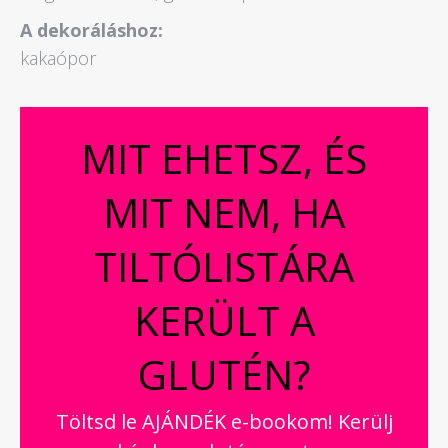
A dekoráláshoz:
kakaópor
MIT EHETSZ, ÉS
MIT NEM, HA
TILTÓLISTÁRA
KERÜLT A
GLUTÉN?
Töltsd le AJÁNDÉK e-bookom! Kerülj