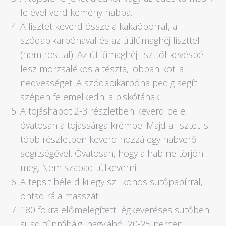
felével verd kemény habbá.
A lisztet keverd össze a kakaóporral, a
szódabikarbónával és az útifűmaghéj liszttel
(nem rosttal). Az útifűmaghéj liszttől kevésbé
lesz morzsalékos a tészta, jobban köti a
nedvességet. A szódabikarbóna pedig segít
szépen felemelkedni a piskótának.
A tojáshabot 2-3 részletben keverd bele
óvatosan a tojássárga krémbe. Majd a lisztet is
több részletben keverd hozzá egy habverő
segítségével. Óvatosan, hogy a hab ne törjön
meg. Nem szabad túlkeverni!
A tepsit béleld ki egy szilikonos sütőpapírral,
öntsd rá a masszát.
180 fokra előmelegített légkeveréses sütőben
süsd tűpróbáig, nagyjából 20-25 percen