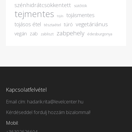
szénhidrátcsökkentett
sütőtök
tejmentes
tojásmentes
tojás
vegetáriánus
tojásos étel
túró
tésztaétel
zabpehely
vegán
zab
zabliszt
édesburgonya
Kapcsolatfelvétel
Email cím: hadarik.rita@levelcenter.hu
Kérdéseddel fordulj hozzám bizalommal!
Mobil: