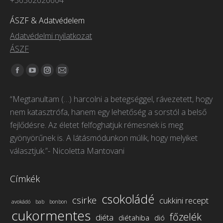
+36302626604
ÁSZF & Adatvédelem
Adatvédelmi nyilatkozat
ÁSZF
Itt vagyunk elérhetőek:
Facebook
YouTube
Instagram
Mail
page
page
page
page
“Megtanultam (…) harcolni a betegséggel, rávezetett, hogy
opens
opens
opens
opens
nem katasztrófa, hanem egy lehetőség a sorstól a belső
in
in
in
in
fejlődésre. Az életet felfoghatjuk rémesnek is meg
new
new
new
new
gyönyörűnek is. A látásmódunkon múlik, hogy melyiket
window
window
window
window
választjuk.”- Nicoletta Mantovani
Címkék
csokoládé
csirke
cukkini recept
avokádó
bab
bonbon
cukormentes
főzelék
diéta
diétahiba
dió