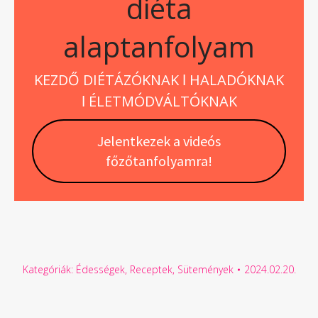
diéta
alaptanfolyam
KEZDŐ DIÉTÁZÓKNAK ǀ HALADÓKNAK
ǀ ÉLETMÓDVÁLTÓKNAK
Jelentkezek a videós
főzőtanfolyamra!
Kategóriák:
Édességek
,
Receptek
,
Sütemények
2024.02.20.