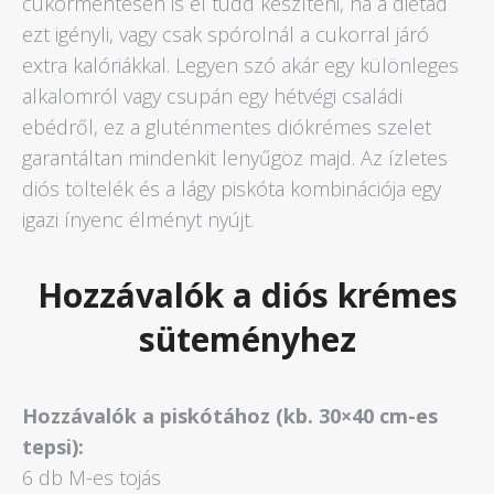
cukormentesen is el tudd készíteni, ha a diétád
ezt igényli, vagy csak spórolnál a cukorral járó
extra kalóriákkal. Legyen szó akár egy különleges
alkalomról vagy csupán egy hétvégi családi
ebédről, ez a gluténmentes diókrémes szelet
garantáltan mindenkit lenyűgöz majd. Az ízletes
diós töltelék és a lágy piskóta kombinációja egy
igazi ínyenc élményt nyújt.
Hozzávalók a diós krémes
süteményhez
Hozzávalók a piskótához (kb. 30×40 cm-es
tepsi):
6 db M-es tojás