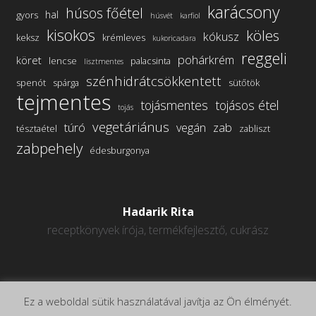
karácsony
húsos főétel
hal
gyors
húsvét
karfiol
kisokos
köles
kókusz
keksz
krémleves
kukoricadara
reggeli
pohárkrém
köret
lencse
palacsinta
lisztmentes
szénhidrátcsökkentett
spenót
spárga
sütőtök
tejmentes
tojásmentes
tojásos étel
tojás
vegetáriánus
túró
vegán
zab
tésztaétel
zabliszt
zabpehely
édesburgonya
Hadarik Rita
receptkönyvek írója, termékfejlesztő, cukrász
Ez a weboldal sütik használatával javítja az Ön élményét.