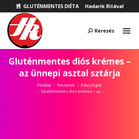
GLUTÉNMENTES DIÉTA
Hadarik Ritával
Keresés
Keresés:
Gluténmentes diós krémes –
az ünnepi asztal sztárja
Itt vagy most:
Főoldal
Receptek
Édességek
Gluténmentes diós krémes – az…