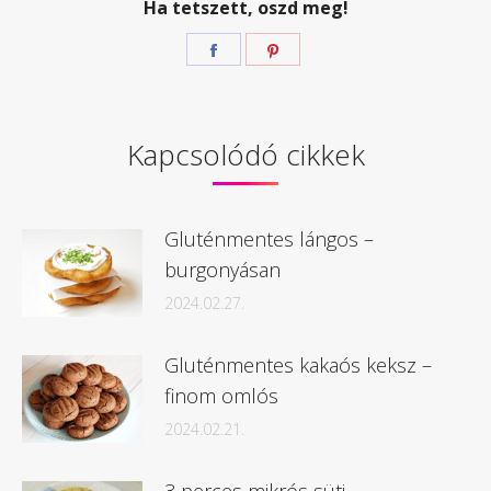
Ha tetszett, oszd meg!
Megosztás
Megosztás
Facebook
Pinterest
Kapcsolódó cikkek
Gluténmentes lángos –
burgonyásan
2024.02.27.
Gluténmentes kakaós keksz –
finom omlós
2024.02.21.