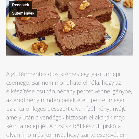
Receptek
Sütemények
A gluténmentes diós krémes egy igazi ünnepi
csemege. Bár nem mondható el róla, hogy az
elkészítése csupán néhány percet venne igénybe,
az eredmény minden befektetett percet megér.
Ez a különleges desszert olyan ízélményt nyújt,
amely után a vendégek biztosan el akarják majd
kérni a receptjét. A rizslisztből készült piskóta
olyan finom és könnyű, hogy szinte észrevétlen