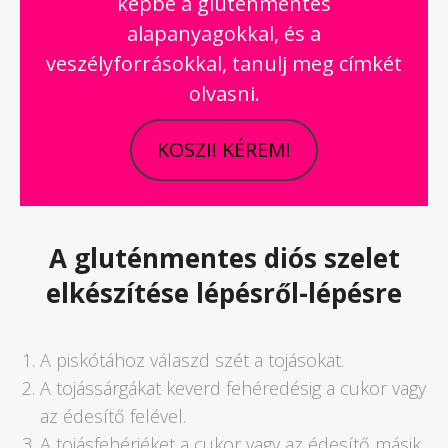
képbe a gluténmentes
alapanyagokkal, és a
veszélyforrásokkal, tanulj meg címkét
olvasni.
KÖSZI! KÉREM!
A gluténmentes diós szelet
elkészítése lépésről-lépésre
A piskótához válaszd szét a tojásokat.
A tojássárgákat keverd fehéredésig a cukor vagy
az édesítő felével.
A tojásfehérjéket a cukor vagy az édesítő másik