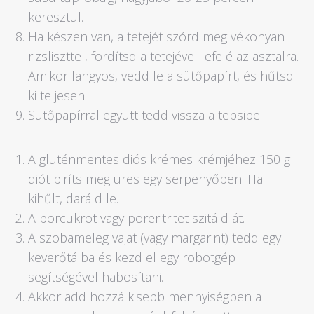
keresztül.
Ha készen van, a tetejét szórd meg vékonyan
rizsliszttel, fordítsd a tetejével lefelé az asztalra.
Amikor langyos, vedd le a sütőpapírt, és hűtsd
ki teljesen.
Sütőpapírral együtt tedd vissza a tepsibe.
A gluténmentes diós krémes krémjéhez 150 g
diót piríts meg üres egy serpenyőben. Ha
kihűlt, daráld le.
A porcukrot vagy poreritritet szitáld át.
A szobameleg vajat (vagy margarint) tedd egy
keverőtálba és kezd el egy robotgép
segítségével habosítani.
Akkor add hozzá kisebb mennyiségben a