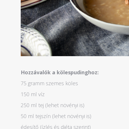
Hozzávalók a kölespudinghoz:
75 gramm szemes köles
150 ml víz
250 ml tej (lehet növényi is)
50 ml tejszín (lehet növényi is)
édesítő (ízlés és diéta szerint)