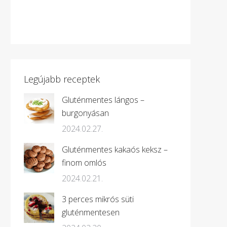
Legújabb receptek
Gluténmentes lángos –
burgonyásan
2024.02.27.
Gluténmentes kakaós keksz –
finom omlós
2024.02.21.
3 perces mikrós süti
gluténmentesen