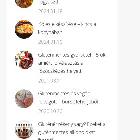
fogyaszd
2024.01.18.
Köles elkészítése – kincs a
konyhában
2024.01.10.
Gluténmentes gyorsétel – 5 ok,
amiért jó választás a
főzőcskézés helyett
2021.03.11.
Gluténmentes és vegán
felvágott – borsófehérjéből
2020.10.20.
Gluténérzékeny vagy? Ezeket a
gluténmentes alkoholokat