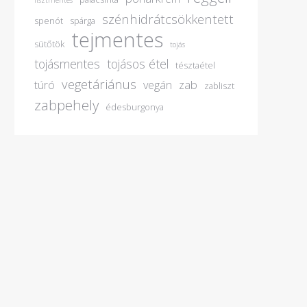
lisztmentes
szénhidrátcsökkentett
spenót
spárga
tejmentes
sütőtök
tojás
tojásmentes
tojásos étel
tésztaétel
vegetáriánus
túró
vegán
zab
zabliszt
zabpehely
édesburgonya