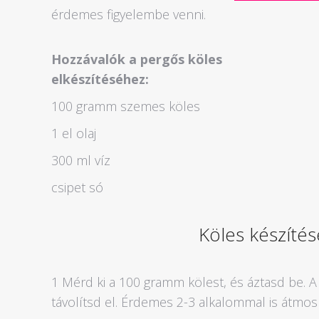
érdemes figyelembe venni.
Hozzávalók a pergős köles
elkészítéséhez:
100 gramm szemes köles
1 el olaj
300 ml víz
csipet só
Köles készítés
1 Mérd ki a 100 gramm kölest, és áztasd be. A 
távolítsd el. Érdemes 2-3 alkalommal is átmosn