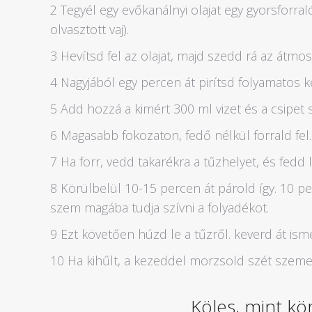
2 Tegyél egy evőkanálnyi olajat egy gyorsforral
olvasztott vaj).
3 Hevítsd fel az olajat, majd szedd rá az átmos
4 Nagyjából egy percen át pirítsd folyamatos 
5 Add hozzá a kimért 300 ml vizet és a csipet s
6 Magasabb fokozaton, fedő nélkül forrald fel.
7 Ha forr, vedd takarékra a tűzhelyet, és fedd l
8 Körülbelül 10-15 percen át párold így. 10 pe
szem magába tudja szívni a folyadékot.
9 Ezt követően húzd le a tűzről. keverd át ismé
10 Ha kihűlt, a kezeddel morzsold szét szemeir
Köles, mint kö