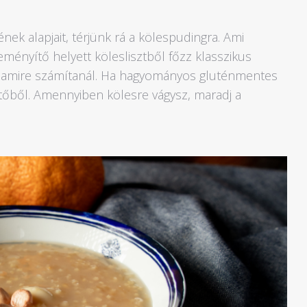
ek alapjait, térjünk rá a kölespudingra. Ami
eményítő helyett köleslisztből főzz klasszikus
n, amire számítanál. Ha hagyományos gluténmentes
tőből. Amennyiben kölesre vágysz, maradj a