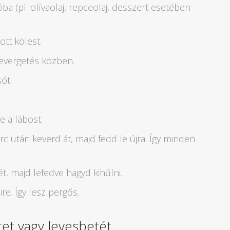
óba (pl. olívaolaj, repceolaj, desszert esetében
ott kölest.
kevergetés közben.
ót.
e a lábost.
rc után keverd át, majd fedd le újra. Így minden
t, majd lefedve hagyd kihűlni.
e. Így lesz pergős.
ret vagy levesbetét