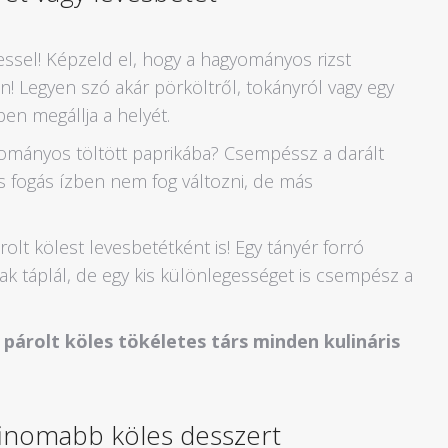
ölessel! Képzeld el, hogy a hagyományos rizst
n! Legyen szó akár pörköltről, tokányról vagy egy
en megállja a helyét.
yományos töltött paprikába? Csempéssz a darált
kus fogás ízben nem fog változni, de más
rolt kölest levesbetétként is! Egy tányér forró
k táplál, de egy kis különlegességet is csempész a
A párolt köles tökéletes társ minden kulináris
finomabb köles desszert