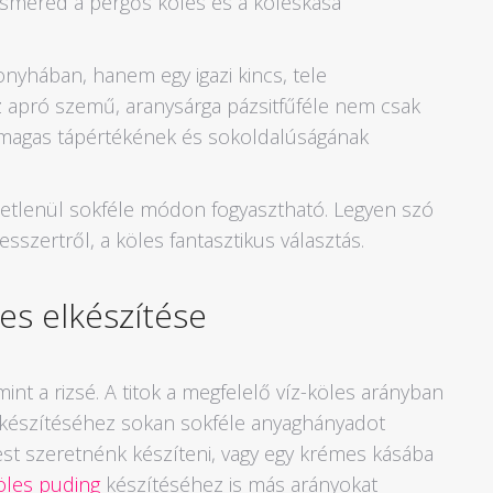
ismered a pergős köles és a köleskása
nyhában, hanem egy igazi kincs, tele
z apró szemű, aranysárga pázsitfűféle nem csak
t magas tápértékének és sokoldalúságának
tetlenül sokféle módon fogyasztható. Legyen szó
sszertről, a köles fantasztikus választás.
es elkészítése
nt a rizsé. A titok a megfelelő víz-köles arányban
 elkészítéséhez sokan sokféle anyaghányadot
st szeretnénk készíteni, vagy egy krémes kásába
öles puding
készítéséhez is más arányokat