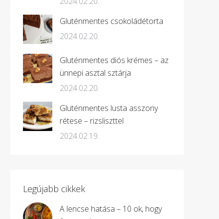
2024.02.20.
Gluténmentes csokoládétorta
2024.02.20.
Gluténmentes diós krémes – az
ünnepi asztal sztárja
2024.02.20.
Gluténmentes lusta asszony
rétese – rizsliszttel
2024.02.19.
Legújabb cikkek
A lencse hatása – 10 ok, hogy