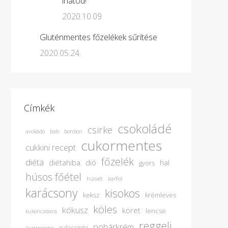
ihatod!
2020.10.09.
Gluténmentes főzelékek sűrítése
2020.05.24.
Címkék
csokoládé
csirke
avokádó
bab
bonbon
cukormentes
cukkini recept
főzelék
diéta
diétahiba
dió
hal
gyors
húsos főétel
húsvét
karfiol
karácsony
kisokos
keksz
krémleves
köles
kókusz
köret
lencse
kukoricadara
reggeli
pohárkrém
palacsinta