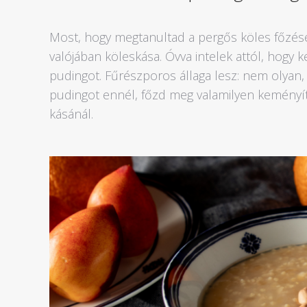
Most, hogy megtanultad a pergős köles főzésén
valójában köleskása. Óvva intelek attól, hogy k
pudingot. Fűrészporos állaga lesz: nem olya
pudingot ennél, főzd meg valamilyen keményí
kásánál.