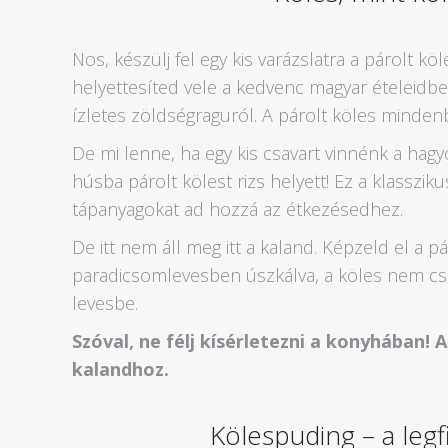
Nos, készülj fel egy kis varázslatra a párolt k
helyettesíted vele a kedvenc magyar ételeidbe
ízletes zöldségraguról. A párolt köles mindenb
De mi lenne, ha egy kis csavart vinnénk a hag
húsba párolt kölest rizs helyett! Ez a klasszi
tápanyagokat ad hozzá az étkezésedhez.
De itt nem áll meg itt a kaland. Képzeld el a pá
paradicsomlevesben úszkálva, a köles nem csa
levesbe.
Szóval, ne félj kísérletezni a konyhában! 
kalandhoz.
Kölespuding – a leg