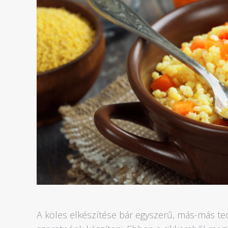
A köles elkészítése bár egyszerű, más-más te