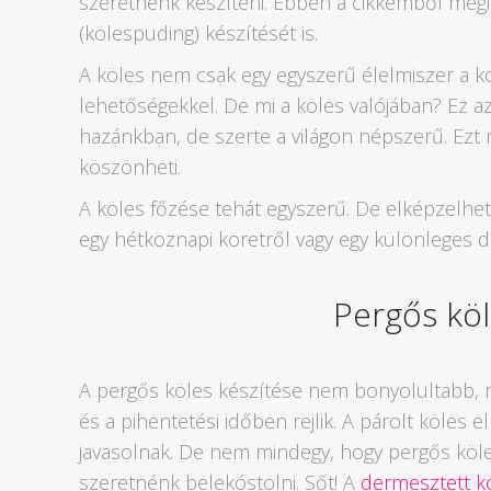
szeretnénk készíteni. Ebben a cikkemből meg
(kölespuding) készítését is.
A köles nem csak egy egyszerű élelmiszer a ko
lehetőségekkel. De mi a köles valójában? Ez a
hazánkban, de szerte a világon népszerű. Ez
köszönheti.
A köles főzése tehát egyszerű. De elképzelhe
egy hétköznapi köretről vagy egy különleges de
Pergős köl
A pergős köles készítése nem bonyolultabb, mi
és a pihentetési időben rejlik. A párolt köles
javasolnak. De nem mindegy, hogy pergős köle
szeretnénk belekóstolni. Sőt! A
dermesztett k