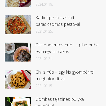
2024.01.19.
Karfiol pizza – aszalt
paradicsomos pestoval
2021.01.25.
Gluténmentes nudli – pihe-puha
és nagyon mákos
2021.01.21.
Chilis hús – egy kis gyömbérrel
megbolondítva
2021.01.15.
Gombás tejszínes pulyka
spenóttal