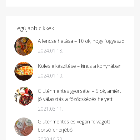
Legújabb cikkek
A lencse hatása – 10 ok, hogy fogyaszd
2024.01.18.
Köles elkészítése – kincs a konyhában
2024.01.10.
Gluténmentes gyorsétel – 5 ok, amiért
jó választás a főzőcskézés helyett
2021.03.11.
Gluténmentes és vegán felvágott –
borsófehérjéből
2020.10.20.