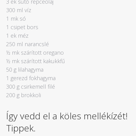
3 ek sütő repceolaj
300 ml víz
1 mk só
1 csipet bors
1 ek méz
250 ml narancslé
½ mk szárított oregano
½ mk szárított kakukkfű
50 g lilahagyma
1 gerezd fokhagyma
300 g csirkemell filé
200 g brokkoli
Így vedd el a köles mellékízét!
Tippek.