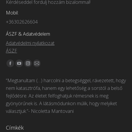
Kérdéseddel fordulj hozzám bizalommal!
Mobil:
+36302626604
ÁSZF & Adatvédelem
Adatvédelmi nyilatkozat
ÁSZF
Itt vagyunk elérhetőek:
Facebook
YouTube
Instagram
Mail
page
page
page
page
“Megtanultam (…) harcolni a betegséggel, rávezetett, hogy
opens
opens
opens
opens
nem katasztrófa, hanem egy lehetőség a sorstól a belső
in
in
in
in
fejlődésre. Az életet felfoghatjuk rémesnek is meg
new
new
new
new
gyönyörűnek is. A látásmódunkon múlik, hogy melyiket
window
window
window
window
választjuk.”- Nicoletta Mantovani
Címkék