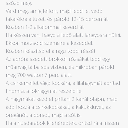
szózd meg.
Várd meg, amíg felforr, majd fedd le, vedd
takarékra a tüzet, és párold 12-15 percen át.
Közben 1-2 alkalommal keverd át.
Ha készen van, hagyd a fedő alatt langyosra hűlni.
Ekkor morzsold szemeire a kezeddel.
Közben készítsd el a ragu többi részét.
Az apróra szedett brokkoli rózsákat tedd egy
műanyag tálba sós vízben, és mikroban párold
meg 700 watton 7 perc alatt.
A csirkemellet vágd kockára, a lilahagymát aprítsd
finomra, a fokhagymát reszeld le.
A hagymákat kezd el pirítani 2 kanál olajon, majd
add hozzá a csirkekockákat, a kakukkfüvet, az
oregánót, a borsot, majd a sót is.
Ha a húsdarabok kifehéredtek, öntsd rá a frissen