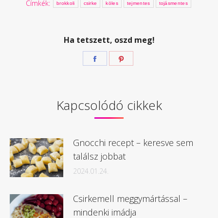
Címkék:
brokkoli
csirke
köles
tejmentes
tojásmentes
Ha tetszett, oszd meg!
Megosztás
Megosztás
Facebook
Pinterest
Kapcsolódó cikkek
Gnocchi recept – keresve sem
találsz jobbat
2024.01.24.
Csirkemell meggymártással –
mindenki imádja