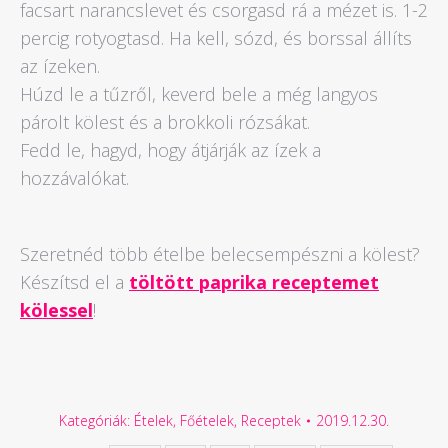
facsart narancslevet és csorgasd rá a mézet is. 1-2
percig rotyogtasd. Ha kell, sózd, és borssal állíts
az ízeken.
Húzd le a tűzről, keverd bele a még langyos
párolt kölest és a brokkoli rózsákat.
Fedd le, hagyd, hogy átjárják az ízek a
hozzávalókat.
Szeretnéd több ételbe belecsempészni a kölest?
Készítsd el a
töltött paprika receptemet
kölessel
!
Kategóriák:
Ételek
,
Főételek
,
Receptek
2019.12.30.