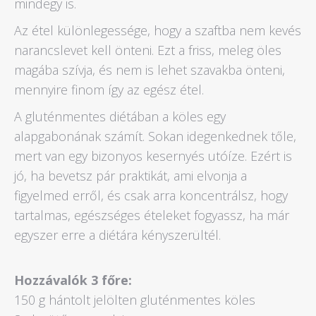
mindegy is.
Az étel különlegessége, hogy a szaftba nem kevés
narancslevet kell önteni. Ezt a friss, meleg öles
magába szívja, és nem is lehet szavakba önteni,
mennyire finom így az egész étel.
A gluténmentes diétában a köles egy
alapgabonának számít. Sokan idegenkednek tőle,
mert van egy bizonyos kesernyés utóíze. Ezért is
jó, ha bevetsz pár praktikát, ami elvonja a
figyelmed erről, és csak arra koncentrálsz, hogy
tartalmas, egészséges ételeket fogyassz, ha már
egyszer erre a diétára kényszerültél.
Hozzávalók 3 főre:
150 g hántolt jelölten gluténmentes köles