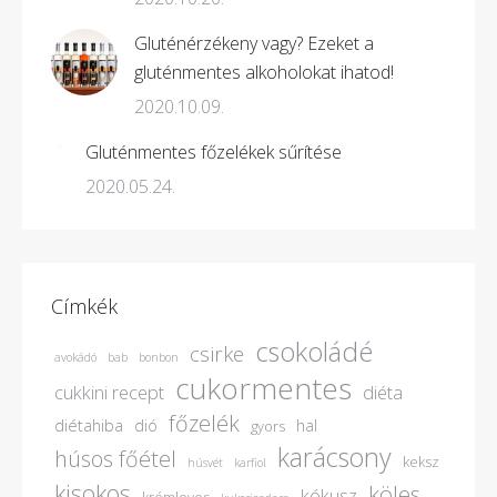
Gluténérzékeny vagy? Ezeket a
gluténmentes alkoholokat ihatod!
2020.10.09.
Gluténmentes főzelékek sűrítése
2020.05.24.
Címkék
csokoládé
csirke
avokádó
bab
bonbon
cukormentes
cukkini recept
diéta
főzelék
diétahiba
dió
hal
gyors
karácsony
húsos főétel
keksz
húsvét
karfiol
kisokos
köles
kókusz