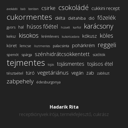
csokoládé
csirke
cukkini recept
avokádó
bab
bonbon
cukormentes
főzelék
diéta
diétahiba
dió
karácsony
húsos főétel
hal
gyors
húsvét
karfiol
kisokos
köles
kókusz
keksz
krémleves
kukoricadara
reggeli
pohárkrém
köret
lencse
palacsinta
lisztmentes
szénhidrátcsökkentett
spenót
spárga
sütőtök
tejmentes
tojásmentes
tojásos étel
tojás
vegetáriánus
túró
vegán
zab
tésztaétel
zabliszt
zabpehely
édesburgonya
Hadarik Rita
receptkönyvek írója, termékfejlesztő, cukrász