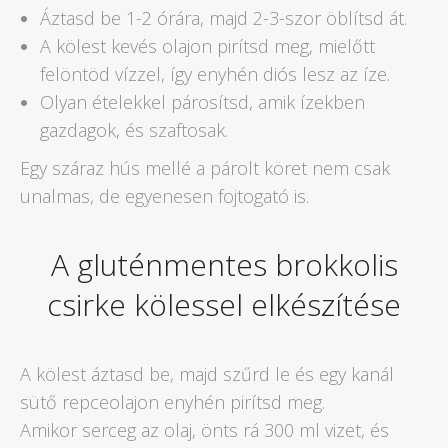
Áztasd be 1-2 órára, majd 2-3-szor öblítsd át.
A kölest kevés olajon pirítsd meg, mielőtt
felöntöd vízzel, így enyhén diós lesz az íze.
Olyan ételekkel párosítsd, amik ízekben
gazdagok, és szaftosak.
Egy száraz hús mellé a párolt köret nem csak
unalmas, de egyenesen fojtogató is.
A gluténmentes brokkolis
csirke kölessel elkészítése
A kölest áztasd be, majd szűrd le és egy kanál
sütő repceolajon enyhén pirítsd meg.
Amikor serceg az olaj, önts rá 300 ml vizet, és