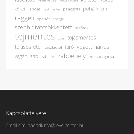
krémleves
kukoricadara
pohárkrém
köret
lencse
palacsinta
lisztmentes
reggeli
spenót
spárga
szénhidrátcsökkentett
sütőtök
tejmentes
tojásmentes
tojás
vegetáriánus
tojásos étel
túró
tésztaétel
zabpehely
vegán
zab
zabliszt
édesburgonya
Kapcsolatfelvétel
Email cím: hadarik.rita@levelcenter.hu