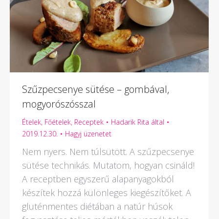
Szűzpecsenye sütése – gombával,
mogyorószósszal
Ételek
,
Főételek
,
Receptek
Hadarik Rita
által
2019.12.30.
Hagyj üzenetet
Nem nyers. Nem túlsütött. A szűzpecsenye
sütése technikás. Mutatom, hogyan csináld!
A receptben egyszerű alapanyagokból
készítek hozzá különleges kiegészítőket. A
gluténmentes diétában a natúr húsok