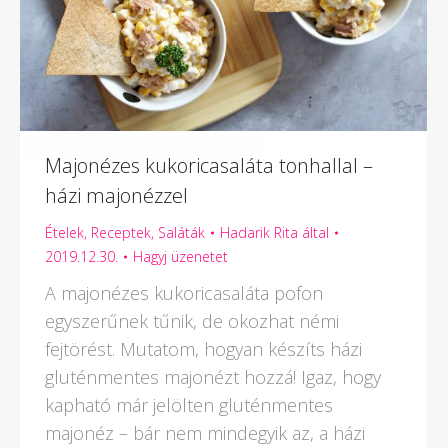
Majonézes kukoricasaláta tonhallal –
házi majonézzel
Ételek
,
Receptek
,
Saláták
Hadarik Rita
által
2019.12.30.
Hagyj üzenetet
A majonézes kukoricasaláta pofon
egyszerűnek tűnik, de okozhat némi
fejtörést. Mutatom, hogyan készíts házi
gluténmentes majonézt hozzá! Igaz, hogy
kapható már jelölten gluténmentes
majonéz – bár nem mindegyik az, a házi