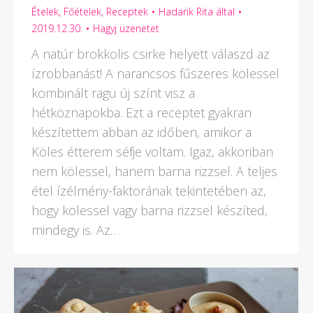
Ételek
,
Főételek
,
Receptek
Hadarik Rita
által
2019.12.30.
Hagyj üzenetet
A natúr brokkolis csirke helyett válaszd az
ízrobbanást! A narancsos fűszeres kölessel
kombinált ragu új színt visz a
hétköznapokba. Ezt a receptet gyakran
készítettem abban az időben, amikor a
Köles étterem séfje voltam. Igaz, akkoriban
nem kölessel, hanem barna rizzsel. A teljes
étel ízélmény-faktorának tekintetében az,
hogy kölessel vagy barna rizzsel készíted,
mindegy is. Az…