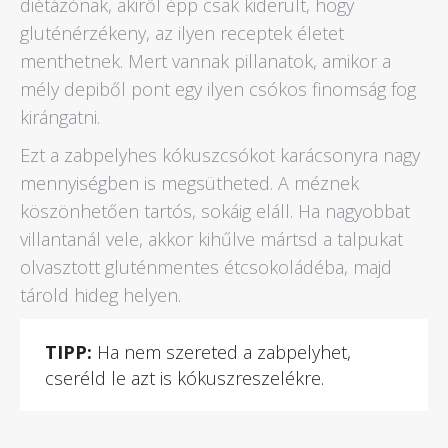
diétázónak, akiről épp csak kiderült, hogy
gluténérzékeny, az ilyen receptek életet
menthetnek. Mert vannak pillanatok, amikor a
mély depiből pont egy ilyen csókos finomság fog
kirángatni.
Ezt a zabpelyhes kókuszcsókot karácsonyra nagy
mennyiségben is megsütheted. A méznek
köszönhetően tartós, sokáig eláll. Ha nagyobbat
villantanál vele, akkor kihűlve mártsd a talpukat
olvasztott gluténmentes étcsokoládéba, majd
tárold hideg helyen.
TIPP:
Ha nem szereted a zabpelyhet,
cseréld le azt is kókuszreszelékre.