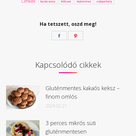
Címkék:
karácsony
kókusz
tejmentes
zabpehely
Ha tetszett, oszd meg!
Megosztás
Megosztás
Facebook
Pinterest
Kapcsolódó cikkek
Gluténmentes kakaós keksz –
finom omlós
2024.02.21.
3 perces mikrós süti
gluténmentesen