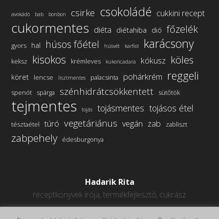
csokoládé
csirke
cukkini recept
avokádó
bab
bonbon
cukormentes
főzelék
diéta
diétahiba
dió
karácsony
húsos főétel
hal
gyors
húsvét
karfiol
kisokos
köles
kókusz
keksz
krémleves
kukoricadara
reggeli
pohárkrém
köret
lencse
palacsinta
lisztmentes
szénhidrátcsökkentett
spenót
spárga
sütőtök
tejmentes
tojásmentes
tojásos étel
tojás
vegetáriánus
túró
vegán
zab
tésztaétel
zabliszt
zabpehely
édesburgonya
Hadarik Rita
receptkönyvek írója, termékfejlesztő, cukrász