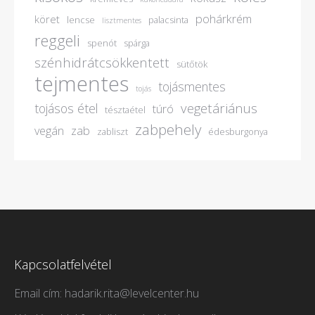
pohárkrém
köret
lencse
palacsinta
lisztmentes
reggeli
spenót
spárga
szénhidrátcsökkentett
sütőtök
tejmentes
tojásmentes
tojás
vegetáriánus
tojásos étel
túró
tésztaétel
zabpehely
vegán
zab
zabliszt
édesburgonya
Kapcsolatfelvétel
Email cím: hadarik.rita@levelcenter.hu