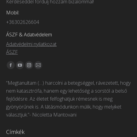
Kérdéseddel fordulj hozzám bizalommal!
Mobil:
+36302626604
ÁSZF & Adatvédelem
Adatvédelmi nyilatkozat
ÁSZF
Itt vagyunk elérhetőek:
Facebook
YouTube
Instagram
Mail
page
page
page
page
“Megtanultam (…) harcolni a betegséggel, rávezetett, hogy
opens
opens
opens
opens
nem katasztrófa, hanem egy lehetőség a sorstól a belső
in
in
in
in
fejlődésre. Az életet felfoghatjuk rémesnek is meg
new
new
new
new
gyönyörűnek is. A látásmódunkon múlik, hogy melyiket
window
window
window
window
választjuk.”- Nicoletta Mantovani
Címkék