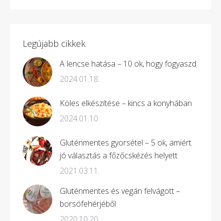
Legújabb cikkek
A lencse hatása – 10 ok, hogy fogyaszd
2024.01.18.
Köles elkészítése – kincs a konyhában
2024.01.10.
Gluténmentes gyorsétel – 5 ok, amiért
jó választás a főzőcskézés helyett
2021.03.11.
Gluténmentes és vegán felvágott –
borsófehérjéből
2020.10.20.