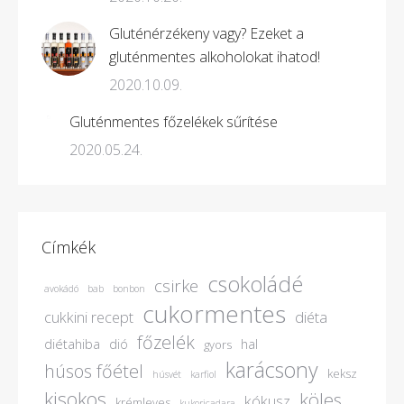
Gluténérzékeny vagy? Ezeket a
gluténmentes alkoholokat ihatod!
2020.10.09.
Gluténmentes főzelékek sűrítése
2020.05.24.
Címkék
csokoládé
csirke
avokádó
bab
bonbon
cukormentes
cukkini recept
diéta
főzelék
diétahiba
dió
hal
gyors
karácsony
húsos főétel
keksz
húsvét
karfiol
kisokos
köles
kókusz
krémleves
kukoricadara