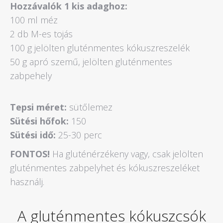
Hozzávalók 1 kis adaghoz:
100 ml méz
2 db M-es tojás
100 g jelölten gluténmentes kókuszreszelék
50 g apró szemű, jelölten gluténmentes
zabpehely
Tepsi méret:
sütőlemez
Sütési hőfok:
150
Sütési idő:
25-30 perc
FONTOS!
Ha gluténérzékeny vagy, csak jelölten
gluténmentes zabpelyhet és kókuszreszeléket
használj.
A gluténmentes kókuszcsók