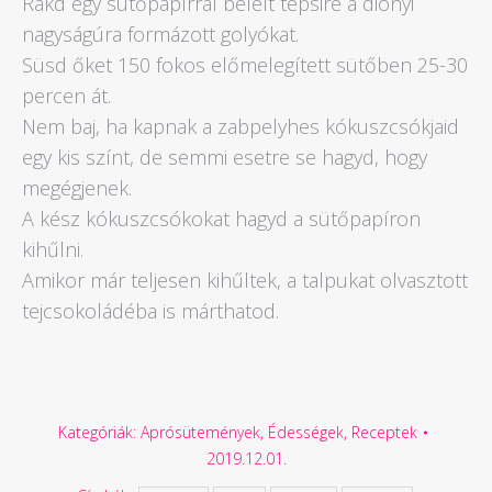
Rakd egy sütőpapírral bélelt tepsire a diónyi
nagyságúra formázott golyókat.
Süsd őket 150 fokos előmelegített sütőben 25-30
percen át.
Nem baj, ha kapnak a zabpelyhes kókuszcsókjaid
egy kis színt, de semmi esetre se hagyd, hogy
megégjenek.
A kész kókuszcsókokat hagyd a sütőpapíron
kihűlni.
Amikor már teljesen kihűltek, a talpukat olvasztott
tejcsokoládéba is márthatod.
Kategóriák:
Aprósütemények
,
Édességek
,
Receptek
2019.12.01.