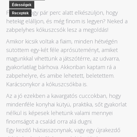
Édességek
Fontos, hogy pár perc alatt elkészüljön, hogy
Receptek
hetekig elálljon, és még finom is legyen? Neked a
zabpelyhes kókuszcsók lesz a megoldás!
Amikor kicsik voltak a fiaim, minden hétvégén
sütöttem egy-két féle aprósüteményt, amiket
magunkkal vihettünk a játszótérre, az udvarra,
gyakorlatilag bárhova. Akkoriban kaptam rá a
zabpehelyre, és amibe lehetett, beletettem.
Karácsonykor a kókuszcsókba is.
Az a jó ezekben a kavargatós cuccokban, hogy
mindenféle konyhai kütyü, praktika, sőt gyakorlat
nélkül is képesek lehetünk valami mennyei
finomságot a család orra alá dugni.
Egy kezdő háziasszonynak, vagy egy újrakezdő