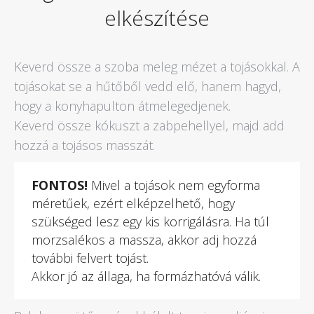
elkészítése
Keverd össze a szoba meleg mézet a tojásokkal. A
tojásokat se a hűtőből vedd elő, hanem hagyd,
hogy a konyhapulton átmelegedjenek.
Keverd össze kókuszt a zabpehellyel, majd add
hozzá a tojásos masszát.
FONTOS!
Mivel a tojások nem egyforma
méretűek, ezért elképzelhető, hogy
szükséged lesz egy kis korrigálásra. Ha túl
morzsalékos a massza, akkor adj hozzá
további felvert tojást.
Akkor jó az állaga, ha formázhatóvá válik.