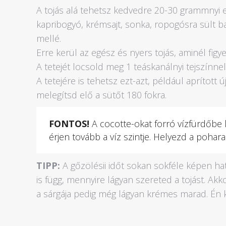
A tojás alá tehetsz kedvedre 20-30 grammnyi eg
kapribogyó, krémsajt, sonka, ropogósra sült bac
mellé.
Erre kerül az egész és nyers tojás, aminél figy
A tetejét locsold meg 1 teáskanálnyi tejszínnel
A tetejére is tehetsz ezt-azt, például aprított
melegítsd elő a sütőt 180 fokra.
FONTOS!
A cocotte-okat forró vízfürdőbe k
érjen tovább a víz szintje. Helyezd a poharak
TIPP:
A gőzölésii időt sokan sokféle képen hat
is függ, mennyire lágyan szereted a tojást. Ak
a sárgája pedig még lágyan krémes marad. Én k