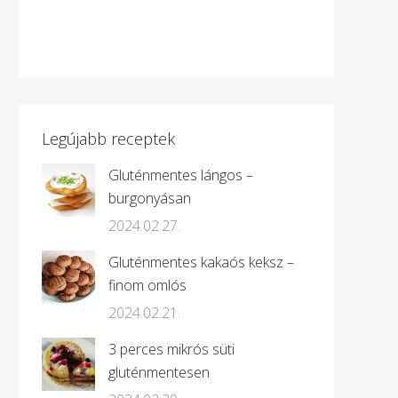
Legújabb receptek
Gluténmentes lángos –
burgonyásan
2024.02.27.
Gluténmentes kakaós keksz –
finom omlós
2024.02.21.
3 perces mikrós süti
gluténmentesen