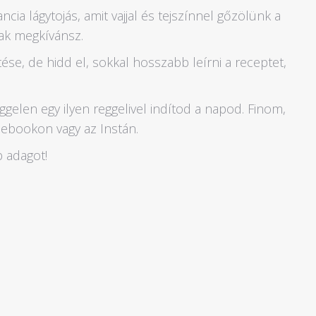
ncia lágytojás, amit vajjal és tejszínnel gőzölünk a
sak megkívánsz.
se, de hidd el, sokkal hosszabb leírni a receptet,
ggelen egy ilyen reggelivel indítod a napod. Finom,
acebookon vagy az Instán.
 adagot!