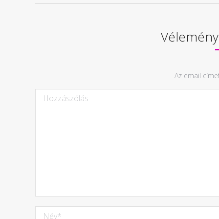
Vélemény,
Az email címe
Hozzászólás
Név *