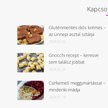
Kapcso
Gluténmentes diós krémes –
az ünnepi asztal sztárja
2024.02.20.
Gnocchi recept – keresve
sem találsz jobbat
2024.01.24.
Csirkemell meggymártással –
mindenki imádja
2024.01.19.