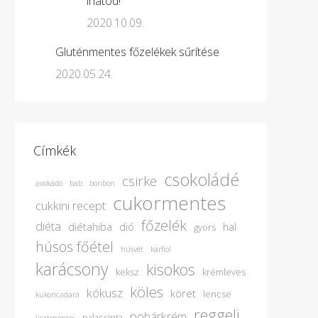
ihatod!
2020.10.09.
Gluténmentes főzelékek sűrítése
2020.05.24.
Címkék
csokoládé
csirke
avokádó
bab
bonbon
cukormentes
cukkini recept
főzelék
diéta
diétahiba
dió
hal
gyors
húsos főétel
húsvét
karfiol
karácsony
kisokos
keksz
krémleves
köles
kókusz
köret
lencse
kukoricadara
reggeli
pohárkrém
palacsinta