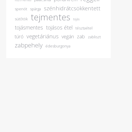
lisztmentes
szénhidrátcsökkentett
spenót
spárga
tejmentes
sütőtök
tojás
tojásmentes
tojásos étel
tésztaétel
vegetáriánus
túró
vegán
zab
zabliszt
zabpehely
édesburgonya