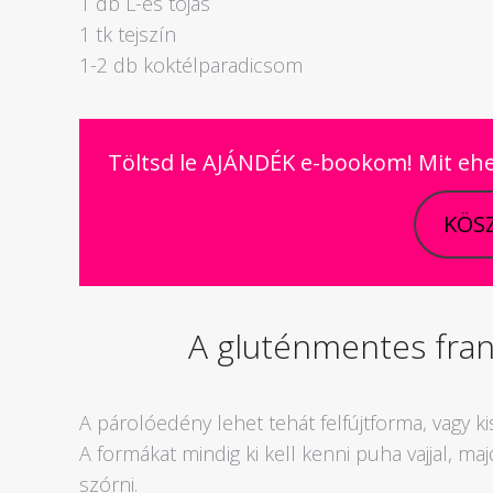
1 db L-es tojás
1 tk tejszín
1-2 db koktélparadicsom
Töltsd le AJÁNDÉK e-bookom! Mit eh
KÖSZ
A gluténmentes franc
A párolóedény lehet tehát felfújtforma, vagy 
A formákat mindig ki kell kenni puha vajjal, ma
szórni.