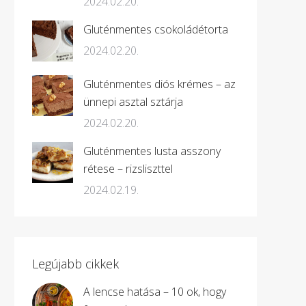
2024.02.20.
Gluténmentes csokoládétorta
2024.02.20.
Gluténmentes diós krémes – az
ünnepi asztal sztárja
2024.02.20.
Gluténmentes lusta asszony
rétese – rizsliszttel
2024.02.19.
Legújabb cikkek
A lencse hatása – 10 ok, hogy