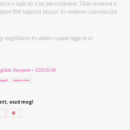
ni a tojás és a tej párosításával. Talán ismered a
tejben főtt tojásból készül. Én imádom szendvicsbe
gy segítőkész és vidám csapat tagja te is!
gtálak
,
Receptek
2020.05.09.
eggeli
tojásos étel
ett, oszd meg!
Megosztás
Megosztás
Facebook
Pinterest