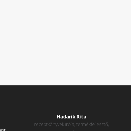
Hadarik Rita
receptkönyvek írója, termékfejlesztő,
ept