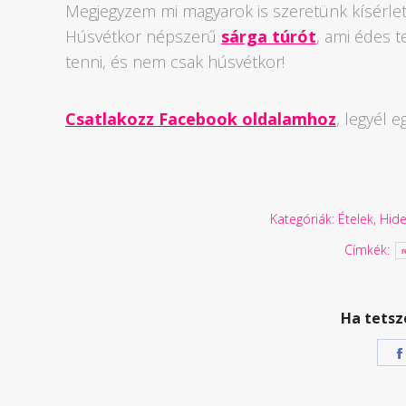
Megjegyzem mi magyarok is szeretünk kísérletez
Húsvétkor népszerű
sárga túrót
, ami édes 
tenni, és nem csak húsvétkor!
Csatlakozz Facebook oldalamhoz
, legyél e
Kategóriák:
Ételek
,
Hide
Címkék:
r
Ha tetsz