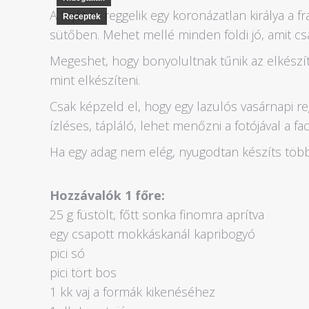
A tojásos reggelik egy koronázatlan királya a fra
Receptek
sütőben. Mehet mellé minden földi jó, amit c
Megeshet, hogy bonyolultnak tűnik az elkészíté
mint elkészíteni.
Csak képzeld el, hogy egy lazulós vasárnapi re
ízléses, tápláló, lehet menőzni a fotójával a f
Ha egy adag nem elég, nyugodtan készíts több
Hozzávalók 1 főre:
25 g füstölt, főtt sonka finomra aprítva
egy csapott mokkáskanál kapribogyó
pici só
pici tört bos
1 kk vaj a formák kikenéséhez