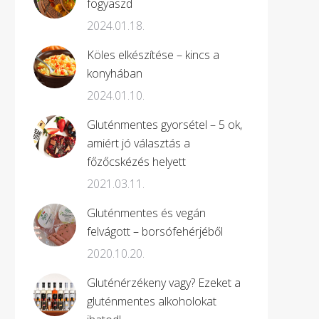
fogyaszd
2024.01.18.
Köles elkészítése – kincs a
konyhában
2024.01.10.
Gluténmentes gyorsétel – 5 ok,
amiért jó választás a
főzőcskézés helyett
2021.03.11.
Gluténmentes és vegán
felvágott – borsófehérjéből
2020.10.20.
Gluténérzékeny vagy? Ezeket a
gluténmentes alkoholokat