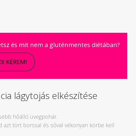
etsz és mit nem a gluténmentes diétában?
I! KÉREM!
ia lágytojás elkészítése
kisebb hőálló üvegpohár.
jd azt tört borssal és sóval vékonyan körbe kell