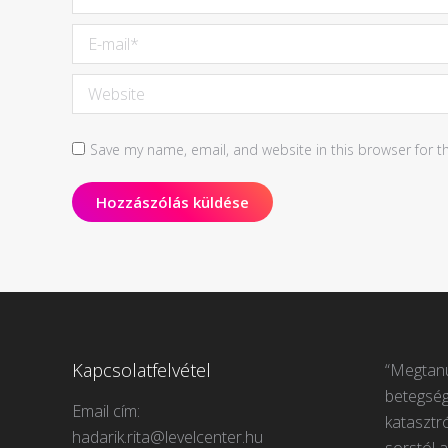
E-mail *
Website
Save my name, email, and website in this browser for t
Hozzászólás küldése
Kapcsolatfelvétel
“Megtanu
betegség
Email cím:
katasztr
hadarik.rita@levelcenter.hu
sorstól a