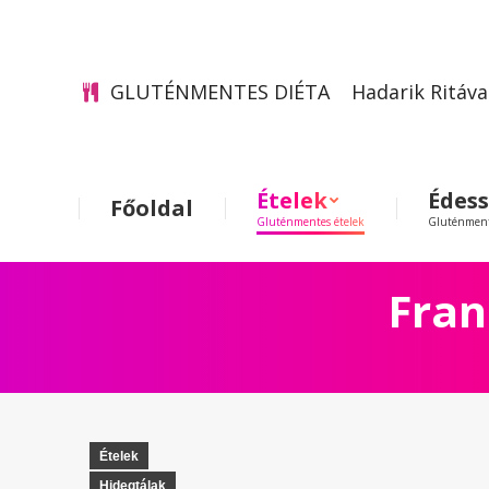
GLUTÉNMENTES DIÉTA
Hadarik Ritáva
Ételek
Édes
Főoldal
Gluténmentes ételek
Gluténment
Fran
Ételek
Hidegtálak