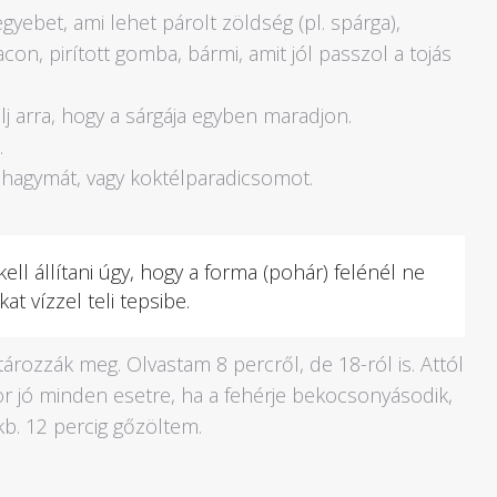
yebet, ami lehet párolt zöldség (pl. spárga),
on, pirított gomba, bármi, amit jól passzol a tojás
elj arra, hogy a sárgája egyben maradjon.
.
 újhagymát, vagy koktélparadicsomot.
ell állítani úgy, hogy a forma (pohár) felénél ne
at vízzel teli tepsibe.
ározzák meg. Olvastam 8 percről, de 18-ról is. Attól
kor jó minden esetre, ha a fehérje bekocsonyásodik,
b. 12 percig gőzöltem.