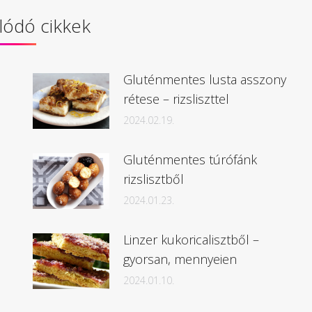
lódó cikkek
Gluténmentes lusta asszony
rétese – rizsliszttel
2024.02.19.
Gluténmentes túrófánk
rizslisztből
2024.01.23.
Linzer kukoricalisztből –
gyorsan, mennyeien
2024.01.10.