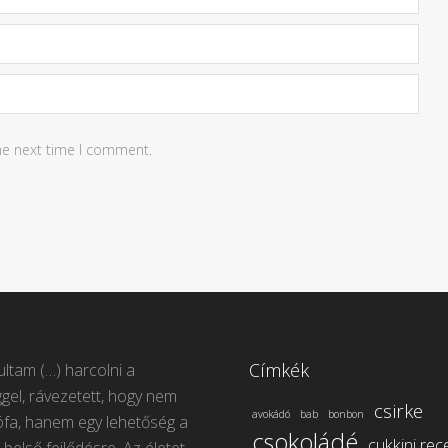
he next time I comment.
Címkék
ltam (…) harcolni a
gel, rávezetett, hogy nem
csirke
avokádó
bab
bonbon
ófa, hanem egy lehetőség a
csokoládé
cukkini rec
 belső fejlődésre. Az életet