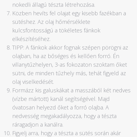
nokedli állagú tészta létrehozása.
Közben hevíts fel olajat egy kisebb fazékban a
sütéshez. Az olaj hőmérséklete
kulcsfontosságú a tökéletes fánkok
elkészítéséhez.
TIPP: A fánkok akkor fognak szépen pörögni az
olajban, ha az bőséges és kellően forró. Én
villanytűzhelyen, 3-as fokozaton szoktam őket
sütni, de minden tűzhely más, tehát figyeld az
olaj viselkedését.
Formázz kis galuskákat a masszából két nedves
(vízbe mártott) kanál segítségével. Majd
óvatosan helyezd őket a forró olajba. A
nedvesség megakadályozza, hogy a tészta
ráragadjon a kanálra.
Figyelj arra, hogy a tészta a sütés során akár