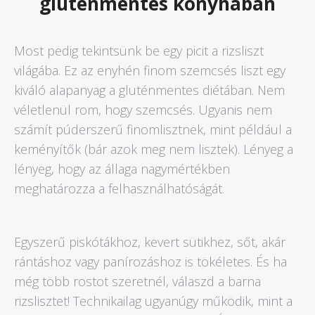
gluténmentes konyhában
Most pedig tekintsünk be egy picit a rizsliszt
világába. Ez az enyhén finom szemcsés liszt egy
kiváló alapanyag a gluténmentes diétában. Nem
véletlenül rom, hogy szemcsés. Ugyanis nem
számít púderszerű finomlisztnek, mint például a
keményítők (bár azok meg nem lisztek). Lényeg a
lényeg, hogy az állaga nagymértékben
meghatározza a felhasználhatóságát.
Egyszerű piskótákhoz, kevert sütikhez, sőt, akár
rántáshoz vagy panírozáshoz is tökéletes. És ha
még több rostot szeretnél, válaszd a barna
rizslisztet! Technikailag ugyanúgy működik, mint a