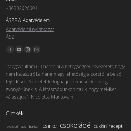
+36302626604
ÁSZF & Adatvédelem
Adatvédelmi nyilatkozat
ÁSZF
Itt vagyunk elérhetőek:
Facebook
YouTube
Instagram
Mail
page
page
page
page
“Megtanultam (…) harcolni a betegséggel, rávezetett, hogy
opens
opens
opens
opens
nem katasztrófa, hanem egy lehetőség a sorstól a belső
in
in
in
in
fejlődésre. Az életet felfoghatjuk rémesnek is meg
new
new
new
new
gyönyörűnek is. A látásmódunkon múlik, hogy melyiket
window
window
window
window
választjuk.”- Nicoletta Mantovani
Címkék
csokoládé
csirke
cukkini recept
avokádó
bab
bonbon