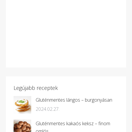
Legújabb receptek
Gluténmentes lángos – burgonyásan
2024.02.27.
Gluténmentes kakaós keksz – finom
omlós