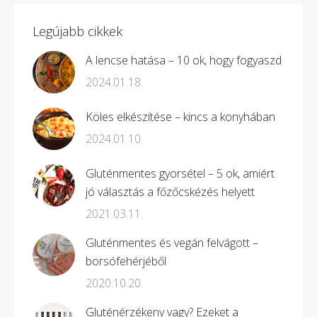
Legújabb cikkek
A lencse hatása – 10 ok, hogy fogyaszd
2024.01.18.
Köles elkészítése – kincs a konyhában
2024.01.10.
Gluténmentes gyorsétel – 5 ok, amiért
jó választás a főzőcskézés helyett
2021.03.11.
Gluténmentes és vegán felvágott –
borsófehérjéből
2020.10.20.
Gluténérzékeny vagy? Ezeket a