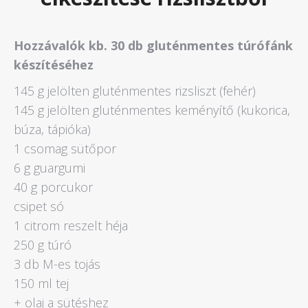
Hozzávalók kb. 30 db gluténmentes túrófánk
készítéséhez
145 g jelölten gluténmentes rizsliszt (fehér)
145 g jelölten gluténmentes keményítő (kukorica,
búza, tápióka)
1 csomag sütőpor
6 g guargumi
40 g porcukor
csipet só
1 citrom reszelt héja
250 g túró
3 db M-es tojás
150 ml tej
+ olaj a sütéshez