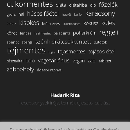
cukormentes
főzelék
diéta
diétahiba
dió
karácsony
húsos főétel
hal
gyors
húsvét
karfiol
kisokos
köles
kókusz
keksz
krémleves
kukoricadara
reggeli
pohárkrém
köret
lencse
palacsinta
lisztmentes
szénhidrátcsökkentett
spenót
spárga
sütőtök
tejmentes
tojásmentes
tojásos étel
tojás
vegetáriánus
túró
vegán
zab
tésztaétel
zabliszt
zabpehely
édesburgonya
Hadarik Rita
receptkönyvek írója, termékfejlesztő, cukrász
Ez a weboldal sütik használatával javítja az Ön élményét.