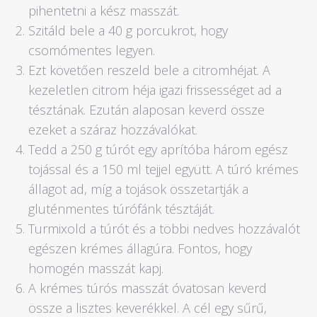
pihentetni a kész masszát.
Szitáld bele a 40 g porcukrot, hogy
csomómentes legyen.
Ezt követően reszeld bele a citromhéjat. A
kezeletlen citrom héja igazi frissességet ad a
tésztának. Ezután alaposan keverd össze
ezeket a száraz hozzávalókat.
Tedd a 250 g túrót egy aprítóba három egész
tojással és a 150 ml tejjel együtt. A túró krémes
állagot ad, míg a tojások összetartják a
gluténmentes túrófánk tésztáját.
Turmixold a túrót és a többi nedves hozzávalót
egészen krémes állagúra. Fontos, hogy
homogén masszát kapj.
A krémes túrós masszát óvatosan keverd
össze a lisztes keverékkel. A cél egy sűrű,