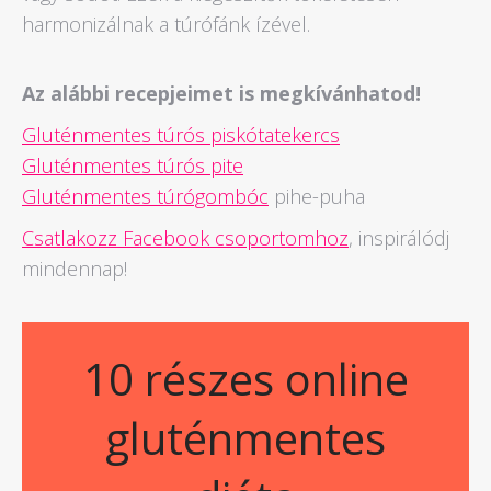
harmonizálnak a túrófánk ízével.
Az alábbi recepjeimet is megkívánhatod!
Gluténmentes túrós piskótatekercs
Gluténmentes túrós pite
Gluténmentes túrógombóc
pihe-puha
Csatlakozz Facebook csoportomhoz
, inspirálódj
mindennap!
10 részes online
gluténmentes