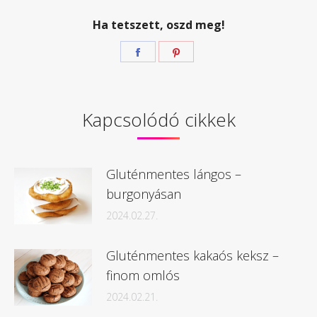
Ha tetszett, oszd meg!
Megosztás
Megosztás
Facebook
Pinterest
Kapcsolódó cikkek
Gluténmentes lángos –
burgonyásan
2024.02.27.
Gluténmentes kakaós keksz –
finom omlós
2024.02.21.