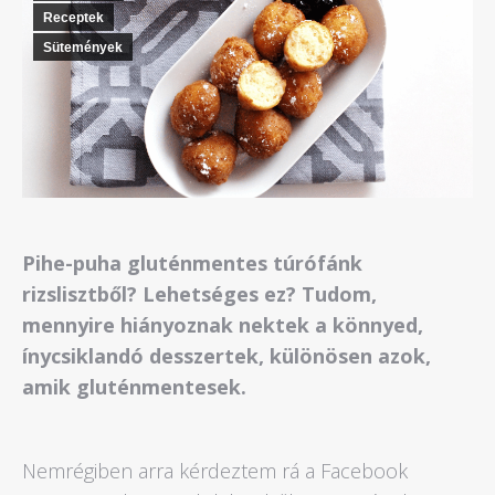
Receptek
Sütemények
Pihe-puha gluténmentes túrófánk
rizslisztből? Lehetséges ez? Tudom,
mennyire hiányoznak nektek a könnyed,
ínycsiklandó desszertek, különösen azok,
amik gluténmentesek.
Nemrégiben arra kérdeztem rá a Facebook