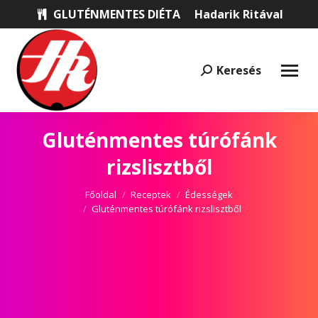
GLUTÉNMENTES DIÉTA
Hadarik Ritával
Keresés
Keresés:
Gluténmentes túrófánk
rizslisztből
Itt vagy most:
Főoldal
Receptek
Édességek
Gluténmentes túrófánk rizslisztből