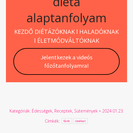
diéta
alaptanfolyam
KEZDŐ DIÉTÁZÓKNAK ǀ HALADÓKNAK
ǀ ÉLETMÓDVÁLTÓKNAK
Jelentkezek a videós
főzőtanfolyamra!
Kategóriák:
Édességek
,
Receptek
,
Sütemények
2024.01.23.
Címkék:
fánk
rizsliszt