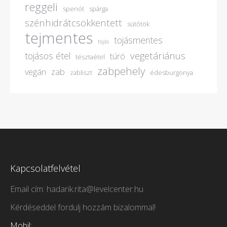
reggeli
spenót
spárga
szénhidrátcsökkentett
sütőtök
tejmentes
tojásmentes
tojás
vegetáriánus
tojásos étel
túró
tésztaétel
zabpehely
vegán
zab
zabliszt
édesburgonya
Kapcsolatfelvétel
Email cím: hadarik.rita@levelcenter.hu
Kérdéseddel fordulj hozzám bizalommal!
Mobil: