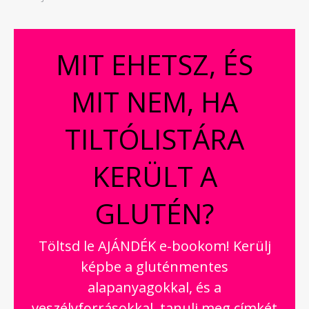
MIT EHETSZ, ÉS
MIT NEM, HA
TILTÓLISTÁRA
KERÜLT A
GLUTÉN?
Töltsd le AJÁNDÉK e-bookom! Kerülj
képbe a gluténmentes
alapanyagokkal, és a
veszélyforrásokkal, tanulj meg címkét