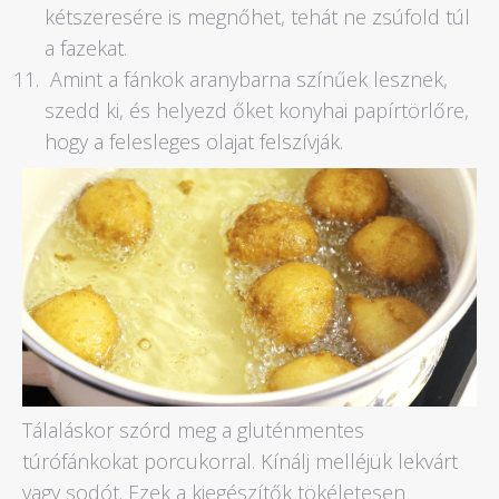
kétszeresére is megnőhet, tehát ne zsúfold túl
a fazekat.
Amint a fánkok aranybarna színűek lesznek,
szedd ki, és helyezd őket konyhai papírtörlőre,
hogy a felesleges olajat felszívják.
Tálaláskor szórd meg a gluténmentes
túrófánkokat porcukorral. Kínálj melléjük lekvárt
vagy sodót. Ezek a kiegészítők tökéletesen