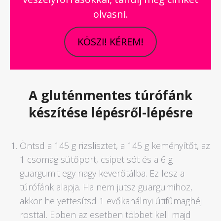
olvasni.
KÖSZI! KÉREM!
A gluténmentes túrófánk
készítése lépésről-lépésre
Öntsd a 145 g rizslisztet, a 145 g keményítőt, az
1 csomag sütőport, csipet sót és a 6 g
guargumit egy nagy keverőtálba. Ez lesz a
túrófánk alapja. Ha nem jutsz guargumihoz,
akkor helyettesítsd 1 evőkanálnyi útifűmaghéj
rosttal. Ebben az esetben többet kell majd