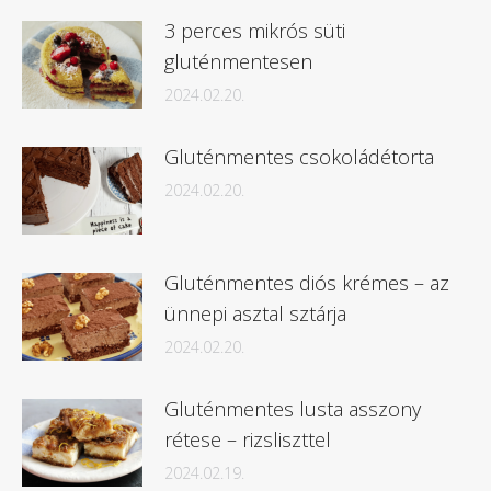
3 perces mikrós süti
gluténmentesen
2024.02.20.
Gluténmentes csokoládétorta
2024.02.20.
Gluténmentes diós krémes – az
ünnepi asztal sztárja
2024.02.20.
Gluténmentes lusta asszony
rétese – rizsliszttel
2024.02.19.