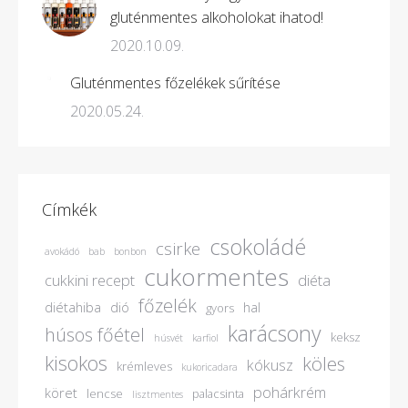
gluténmentes alkoholokat ihatod!
2020.10.09.
Gluténmentes főzelékek sűrítése
2020.05.24.
Címkék
csokoládé
csirke
avokádó
bab
bonbon
cukormentes
cukkini recept
diéta
főzelék
diétahiba
dió
hal
gyors
karácsony
húsos főétel
keksz
húsvét
karfiol
kisokos
köles
kókusz
krémleves
kukoricadara
pohárkrém
köret
lencse
palacsinta
lisztmentes