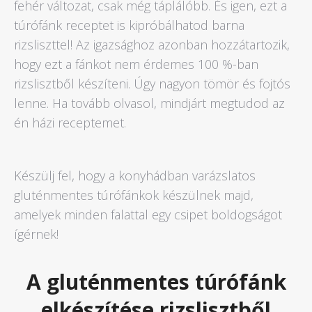
fehér változat, csak még táplálóbb. És igen, ezt a
túrófánk receptet is kipróbálhatod barna
rizsliszttel! Az igazsághoz azonban hozzátartozik,
hogy ezt a fánkot nem érdemes 100 %-ban
rizslisztből készíteni. Úgy nagyon tömör és fojtós
lenne. Ha tovább olvasol, mindjárt megtudod az
én házi receptemet.
Készülj fel, hogy a konyhádban varázslatos
gluténmentes túrófánkok készülnek majd,
amelyek minden falattal egy csipet boldogságot
ígérnek!
A gluténmentes túrófánk
elkészítése rizslisztből