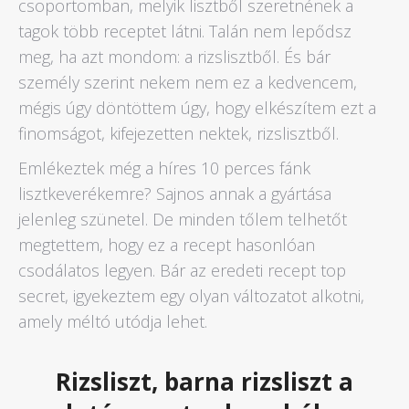
csoportomban, melyik lisztből szeretnének a
tagok több receptet látni. Talán nem lepődsz
meg, ha azt mondom: a rizslisztből. És bár
személy szerint nekem nem ez a kedvencem,
mégis úgy döntöttem úgy, hogy elkészítem ezt a
finomságot, kifejezetten nektek, rizslisztből.
Emlékeztek még a híres 10 perces fánk
lisztkeverékemre? Sajnos annak a gyártása
jelenleg szünetel. De minden tőlem telhetőt
megtettem, hogy ez a recept hasonlóan
csodálatos legyen. Bár az eredeti recept top
secret, igyekeztem egy olyan változatot alkotni,
amely méltó utódja lehet.
Rizsliszt, barna rizsliszt a