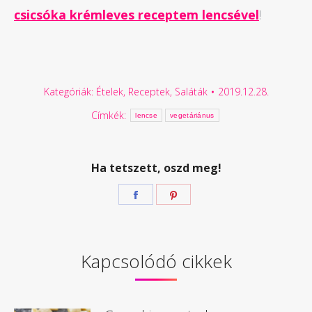
csicsóka krémleves receptem lencsével
!
Kategóriák:
Ételek
,
Receptek
,
Saláták
2019.12.28.
Címkék:
lencse
vegetáriánus
Ha tetszett, oszd meg!
Megosztás
Megosztás
Facebook
Pinterest
Kapcsolódó cikkek