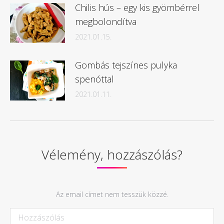
Chilis hús – egy kis gyömbérrel
megbolondítva
2021.01.15.
Gombás tejszínes pulyka
spenóttal
2021.01.11.
Vélemény, hozzászólás?
Az email címet nem tesszük közzé.
Hozzászólás