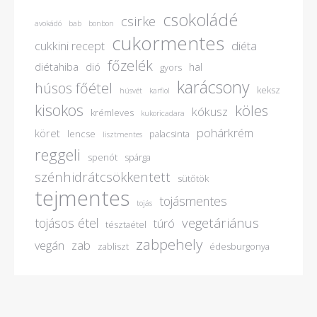
csokoládé
csirke
avokádó
bab
bonbon
cukormentes
cukkini recept
diéta
főzelék
diétahiba
dió
hal
gyors
karácsony
húsos főétel
keksz
húsvét
karfiol
kisokos
köles
kókusz
krémleves
kukoricadara
pohárkrém
köret
lencse
palacsinta
lisztmentes
reggeli
spenót
spárga
szénhidrátcsökkentett
sütőtök
tejmentes
tojásmentes
tojás
vegetáriánus
tojásos étel
túró
tésztaétel
zabpehely
vegán
zab
zabliszt
édesburgonya