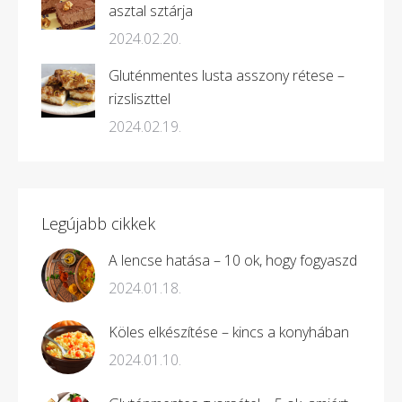
asztal sztárja
2024.02.20.
Gluténmentes lusta asszony rétese –
rizsliszttel
2024.02.19.
Legújabb cikkek
A lencse hatása – 10 ok, hogy fogyaszd
2024.01.18.
Köles elkészítése – kincs a konyhában
2024.01.10.