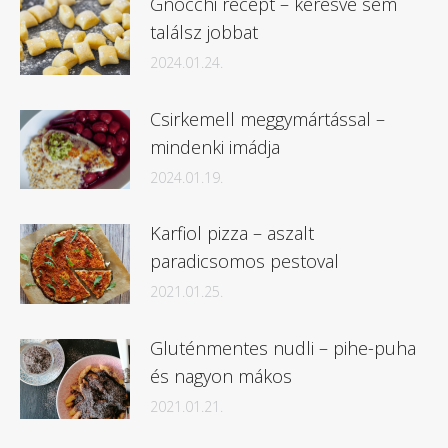
Gnocchi recept – keresve sem
találsz jobbat
2024.01.24.
Csirkemell meggymártással –
mindenki imádja
2024.01.19.
Karfiol pizza – aszalt
paradicsomos pestoval
2021.01.25.
Gluténmentes nudli – pihe-puha
és nagyon mákos
2021.01.21.