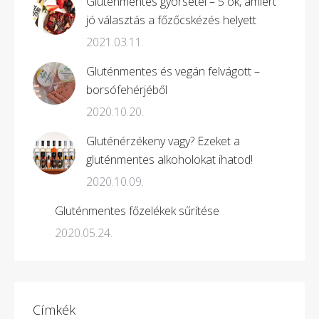
Gluténmentes gyorsétel – 5 ok, amiért
jó választás a főzőcskézés helyett
2021.03.11.
Gluténmentes és vegán felvágott –
borsófehérjéből
2020.10.20.
Gluténérzékeny vagy? Ezeket a
gluténmentes alkoholokat ihatod!
2020.10.09.
Gluténmentes főzelékek sűrítése
2020.05.24.
Címkék