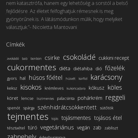
nem katasztrófa, hanem egy lehetőség a sorstól a belső
in
in
in
in
fejlődésre. Az életet felfoghatjuk rémesnek is meg
new
new
new
new
gyönyörűnek is. A látásmódunkon múlik, hogy melyiket
window
window
window
window
választjuk.”- Nicoletta Mantovani
Címkék
csokoládé
csirke
cukkini recept
avokádó
bab
bonbon
cukormentes
főzelék
diéta
diétahiba
dió
karácsony
húsos főétel
hal
gyors
húsvét
karfiol
kisokos
köles
kókusz
keksz
krémleves
kukoricadara
reggeli
pohárkrém
köret
lencse
palacsinta
lisztmentes
szénhidrátcsökkentett
spenót
spárga
sütőtök
tejmentes
tojásmentes
tojásos étel
tojás
vegetáriánus
túró
vegán
zab
tésztaétel
zabliszt
zabpehely
édesburgonya