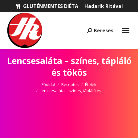
GLUTÉNMENTES DIÉTA
Hadarik Ritával
Keresés
Keresés:
Lencsesaláta – színes, tápláló
és tökös
Itt vagy most:
Főoldal
Receptek
Ételek
Lencsesaláta – színes, tápláló és…