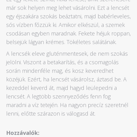
már sok helyen meg lehet vásárolni. Ezt a lencsét
egy éjszakára szokás beáztatni, majd babérleveles,
sós vízben főzzük ki. Amikor elkészül, a szemek
csodásan egyben maradnak. Fekete héjuk roppan,
belsejük lágyan krémes. Tökéletes salátának.
A lencsék eleve gluténmentesek, de nem szokás
jelölni. Viszont a betakarítás, és a csomagolás
során mindenféle mag, és kosz keveredhet
közéjük. Ezért, ha lencsét vásárolsz, áztasd be. A
kezeddel keverd át, majd hagyd leülepedni a
lencsét. A legtöbb szennyeződés fenn fog
maradni a víz tetején. Ha nagyon precíz szeretnél
lenni, előtte szárazon is válogasd át.
Hozzávalók: