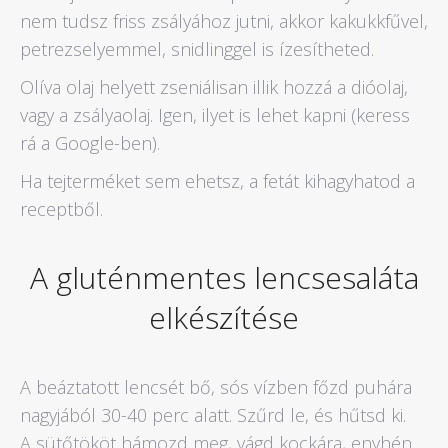
nem tudsz friss zsályához jutni, akkor kakukkfűvel,
petrezselyemmel, snidlinggel is ízesítheted.
Olíva olaj helyett zseniálisan illik hozzá a dióolaj,
vagy a zsályaolaj. Igen, ilyet is lehet kapni (keress
rá a Google-ben).
Ha tejterméket sem ehetsz, a fetát kihagyhatod a
receptből.
A gluténmentes lencsesaláta
elkészítése
A beáztatott lencsét bő, sós vízben főzd puhára
nagyjából 30-40 perc alatt. Szűrd le, és hűtsd ki.
A sütőtököt hámozd meg, vágd kockára, enyhén