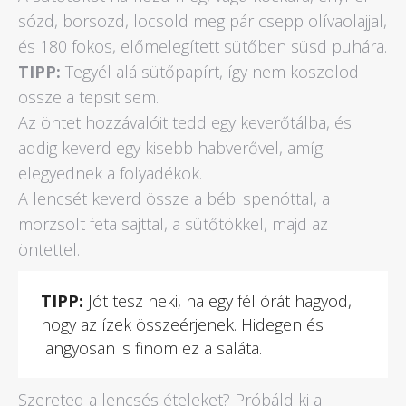
sózd, borsozd, locsold meg pár csepp olívaolajjal,
és 180 fokos, előmelegített sütőben süsd puhára.
TIPP:
Tegyél alá sütőpapírt, így nem koszolod
össze a tepsit sem.
Az öntet hozzávalóit tedd egy keverőtálba, és
addig keverd egy kisebb habverővel, amíg
elegyednek a folyadékok.
A lencsét keverd össze a bébi spenóttal, a
morzsolt feta sajttal, a sütőtökkel, majd az
öntettel.
TIPP:
Jót tesz neki, ha egy fél órát hagyod,
hogy az ízek összeérjenek. Hidegen és
langyosan is finom ez a saláta.
Szereted a lencsés ételeket? Próbáld ki a