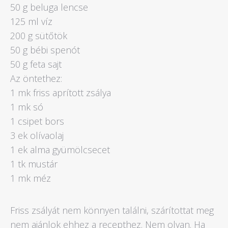
50 g beluga lencse
125 ml víz
200 g sütőtök
50 g bébi spenót
50 g feta sajt
Az öntethez:
1 mk friss aprított zsálya
1 mk só
1 csipet bors
3 ek olívaolaj
1 ek alma gyümölcsecet
1 tk mustár
1 mk méz
Friss zsályát nem könnyen találni, szárítottat meg
nem ajánlok ehhez a recepthez. Nem olyan. Ha