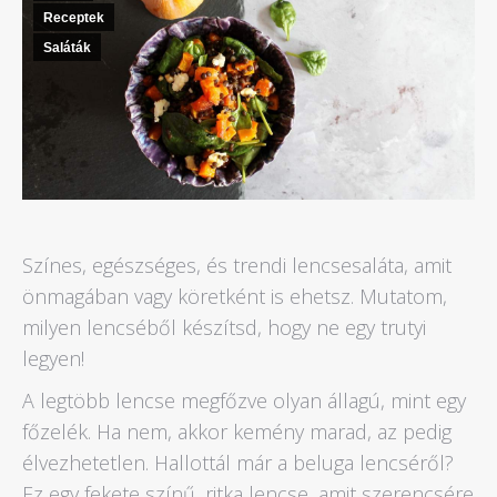
Receptek
Saláták
Színes, egészséges, és trendi lencsesaláta, amit
önmagában vagy köretként is ehetsz. Mutatom,
milyen lencséből készítsd, hogy ne egy trutyi
legyen!
A legtöbb lencse megfőzve olyan állagú, mint egy
főzelék. Ha nem, akkor kemény marad, az pedig
élvezhetetlen. Hallottál már a beluga lencséről?
Ez egy fekete színű, ritka lencse, amit szerencsére