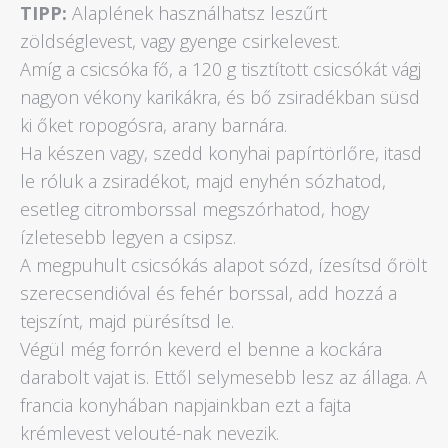
TIPP:
Alaplének használhatsz leszűrt
zöldséglevest, vagy gyenge csirkelevest.
Amíg a csicsóka fő, a 120 g tisztított csicsókát vágj
nagyon vékony karikákra, és bő zsiradékban süsd
ki őket ropogósra, arany barnára.
Ha készen vagy, szedd konyhai papírtörlőre, itasd
le róluk a zsiradékot, majd enyhén sózhatod,
esetleg citromborssal megszórhatod, hogy
ízletesebb legyen a csipsz.
A megpuhult csicsókás alapot sózd, ízesítsd őrölt
szerecsendióval és fehér borssal, add hozzá a
tejszínt, majd pürésítsd le.
Végül még forrón keverd el benne a kockára
darabolt vajat is. Ettől selymesebb lesz az állaga. A
francia konyhában napjainkban ezt a fajta
krémlevest velouté-nak nevezik.