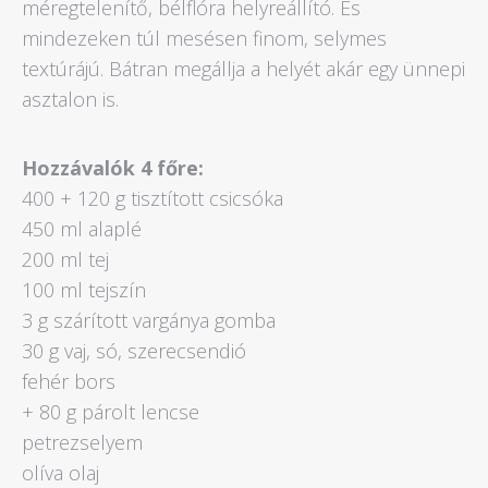
méregtelenítő, bélflóra helyreállító. És
mindezeken túl mesésen finom, selymes
textúrájú. Bátran megállja a helyét akár egy ünnepi
asztalon is.
Hozzávalók 4 főre:
400 + 120 g tisztított csicsóka
450 ml alaplé
200 ml tej
100 ml tejszín
3 g szárított vargánya gomba
30 g vaj, só, szerecsendió
fehér bors
+ 80 g párolt lencse
petrezselyem
olíva olaj