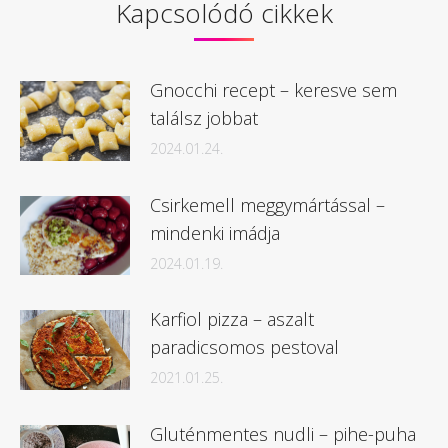
Kapcsolódó cikkek
Gnocchi recept – keresve sem
találsz jobbat
2024.01.24.
Csirkemell meggymártással –
mindenki imádja
2024.01.19.
Karfiol pizza – aszalt
paradicsomos pestoval
2021.01.25.
Gluténmentes nudli – pihe-puha