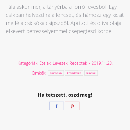
Tálaláskor merj a tányérba a forró levesből. Egy
csíkban helyezd rá a lencsét, és hámozz egy kicsit
mellé a csicsóka csipszből. Aprított és olíva olajjal
elkevert petrezselyemmel csepegtesd körbe.
Kategóriák:
Ételek
,
Levesek
,
Receptek
2019.11.23.
Címkék:
csicsóka
krémleves
lencse
Ha tetszett, oszd meg!
Megosztás
Megosztás
Facebook
Pinterest