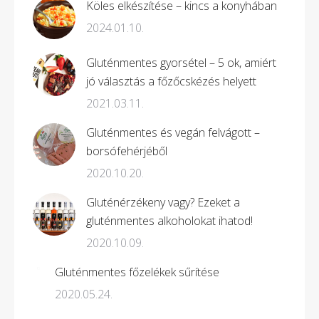
Köles elkészítése – kincs a konyhában
2024.01.10.
Gluténmentes gyorsétel – 5 ok, amiért
jó választás a főzőcskézés helyett
2021.03.11.
Gluténmentes és vegán felvágott –
borsófehérjéből
2020.10.20.
Gluténérzékeny vagy? Ezeket a
gluténmentes alkoholokat ihatod!
2020.10.09.
Gluténmentes főzelékek sűrítése
2020.05.24.