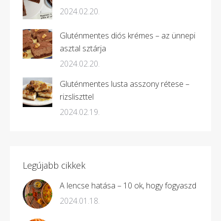
2024.02.20.
Gluténmentes diós krémes – az ünnepi
asztal sztárja
2024.02.20.
Gluténmentes lusta asszony rétese –
rizsliszttel
2024.02.19.
Legújabb cikkek
A lencse hatása – 10 ok, hogy fogyaszd
2024.01.18.