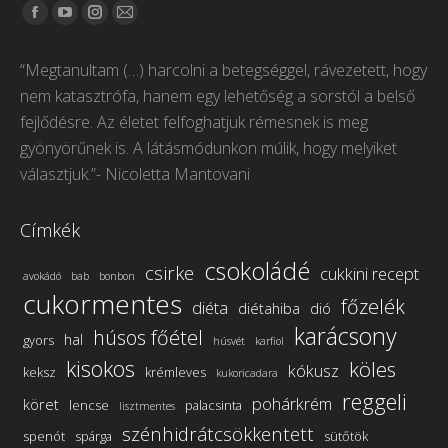
Itt vagyunk elérhetőek:
Facebook
YouTube
Instagram
Mail
page
page
page
page
“Megtanultam (…) harcolni a betegséggel, rávezetett, hogy
opens
opens
opens
opens
nem katasztrófa, hanem egy lehetőség a sorstól a belső
in
in
in
in
fejlődésre. Az életet felfoghatjuk rémesnek is meg
new
new
new
new
gyönyörűnek is. A látásmódunkon múlik, hogy melyiket
window
window
window
window
választjuk.”- Nicoletta Mantovani
Címkék
csokoládé
csirke
cukkini recept
avokádó
bab
bonbon
cukormentes
főzelék
diéta
diétahiba
dió
karácsony
húsos főétel
hal
gyors
húsvét
karfiol
kisokos
köles
kókusz
keksz
krémleves
kukoricadara
reggeli
pohárkrém
köret
lencse
palacsinta
lisztmentes
szénhidrátcsökkentett
spenót
spárga
sütőtök