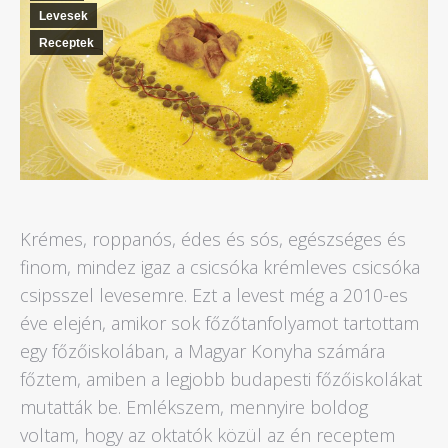
Levesek
Receptek
Krémes, roppanós, édes és sós, egészséges és
finom, mindez igaz a csicsóka krémleves csicsóka
csipsszel levesemre. Ezt a levest még a 2010-es
éve elején, amikor sok főzőtanfolyamot tartottam
egy főzőiskolában, a Magyar Konyha számára
főztem, amiben a legjobb budapesti főzőiskolákat
mutatták be. Emlékszem, mennyire boldog
voltam, hogy az oktatók közül az én receptem