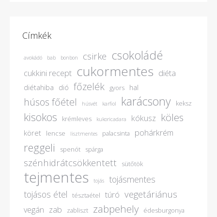
Címkék
csokoládé
csirke
avokádó
bab
bonbon
cukormentes
cukkini recept
diéta
főzelék
diétahiba
dió
hal
gyors
karácsony
húsos főétel
keksz
húsvét
karfiol
kisokos
köles
kókusz
krémleves
kukoricadara
pohárkrém
köret
lencse
palacsinta
lisztmentes
reggeli
spenót
spárga
szénhidrátcsökkentett
sütőtök
tejmentes
tojásmentes
tojás
vegetáriánus
tojásos étel
túró
tésztaétel
zabpehely
vegán
zab
zabliszt
édesburgonya