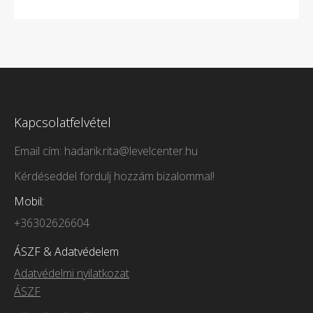
Kapcsolatfelvétel
Email cím: hadarik.rita@levelcenter.hu
Kérdéseddel fordulj hozzám bizalommal!
Mobil:
+36302626604
ÁSZF & Adatvédelem
Adatvédelmi nyilatkozat
ÁSZF