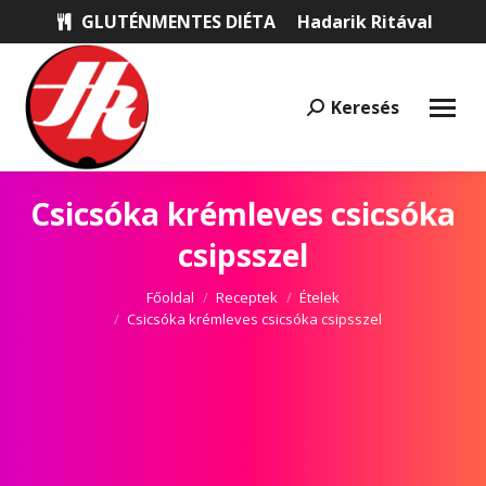
GLUTÉNMENTES DIÉTA
Hadarik Ritával
Keresés
Keresés:
Csicsóka krémleves csicsóka
csipsszel
Itt vagy most:
Főoldal
Receptek
Ételek
Csicsóka krémleves csicsóka csipsszel