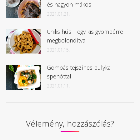
és nagyon mákos
2021.01.21.
Chilis hús – egy kis gyömbérrel
megbolondítva
2021.01.15.
Gombás tejszínes pulyka
spenóttal
2021.01.11.
Vélemény, hozzászólás?