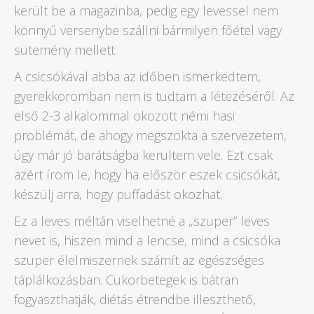
került be a magazinba, pedig egy levessel nem
könnyű versenybe szállni bármilyen főétel vagy
sütemény mellett.
A csicsókával abba az időben ismerkedtem,
gyerekkoromban nem is tudtam a létezéséről. Az
első 2-3 alkalommal okozott némi hasi
problémát, de ahogy megszokta a szervezetem,
úgy már jó barátságba kerültem vele. Ezt csak
azért írom le, hogy ha először eszek csicsókát,
készülj arra, hogy puffadást okozhat.
Ez a leves méltán viselhetné a „szuper” leves
nevet is, hiszen mind a lencse, mind a csicsóka
szuper élelmiszernek számít az egészséges
táplálkozásban. Cukorbetegek is bátran
fogyaszthatják, diétás étrendbe illeszthető,