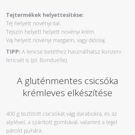
Tejtermékek helyettesítése:
Tej helyett növényi ital.
Tejszín helyett helyett növényi krém.
Vaj helyett növényi margarin, vagy dióolaj.
TIPP:
A lencse betéthez használhatsz konzerv
lencsét is (pl. Bonduelle).
A gluténmentes csicsóka
krémleves elkészítése
400 g tisztított csicsókát vágj darabokra, és az
alplével, a szárított gombával, valamint a tejjel
párold puhára.