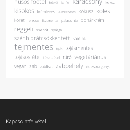
karácsony
húsos főétel
keksz
húsvét
karfiol
kisokos
köles
kókusz
krémleves
kukoricadara
pohárkrém
köret
lencse
palacsinta
lisztmentes
reggeli
spenót
spárga
szénhidrátcsökkentett
sütőtök
tejmentes
tojásmentes
tojás
vegetáriánus
tojásos étel
túró
tésztaétel
zabpehely
vegán
zab
zabliszt
édesburgonya
Kapcsolatfelvétel