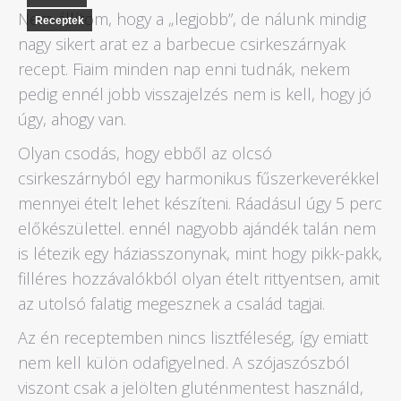
Nem állítom, hogy a „legjobb”, de nálunk mindig
Receptek
nagy sikert arat ez a barbecue csirkeszárnyak
recept. Fiaim minden nap enni tudnák, nekem
pedig ennél jobb visszajelzés nem is kell, hogy jó
úgy, ahogy van.
Olyan csodás, hogy ebből az olcsó
csirkeszárnyból egy harmonikus fűszerkeverékkel
mennyei ételt lehet készíteni. Ráadásul úgy 5 perc
előkészülettel. ennél nagyobb ajándék talán nem
is létezik egy háziasszonynak, mint hogy pikk-pakk,
filléres hozzávalókból olyan ételt rittyentsen, amit
az utolsó falatig megesznek a család tagjai.
Az én receptemben nincs lisztféleség, így emiatt
nem kell külön odafigyelned. A szójaszószból
viszont csak a jelölten gluténmentest használd,