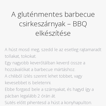
A gluténmentes barbecue
csirkeszárnyak – BBQ
elkészítése
A húst mosd meg, szedd le az esetleg rajtamaradt
tollakat, tokokat.
Egy nagyobb keverőtálban keverd össze a
hozzávalókat a barbecue mártáshoz.
A chiliből ízlés szerint lehet többet, vagy
kevesebbet is beletenni.
Ebbe forgasd bele a szárnyakat, és hagyd így a
pácban legalább 2 órán át.
Sütés előtt pihentesd a húst a konyhapulton.