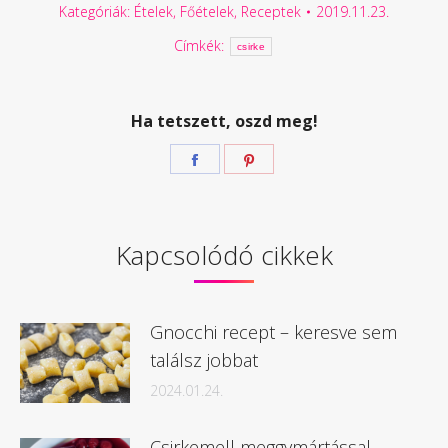
Kategóriák:
Ételek
,
Főételek
,
Receptek
2019.11.23.
Címkék:
csirke
Ha tetszett, oszd meg!
Megosztás
Megosztás
Facebook
Pinterest
Kapcsolódó cikkek
Gnocchi recept – keresve sem
találsz jobbat
2024.01.24.
Csirkemell meggymártással –