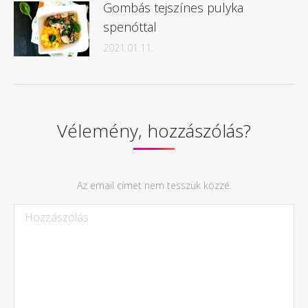
Gombás tejszínes pulyka
spenóttal
2021.01.11.
Vélemény, hozzászólás?
Az email címet nem tesszük közzé.
Hozzászólás