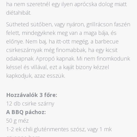
ha nem szeretnél egy ilyen aprócska dolog miatt
diétahibát.
Sütheted sütőben, vagy nyáron, grillrácson faszén
felett, mindegyiknek meg van a maga bája, és
előnye. Nem baj, ha itt-ott megég, a barbecue
csirkeszárnyak még finomabbak, ha egy kicsit
odakapnak. Apropó kapnak. Mi nem finomkodunk
késsel és villával, ezt a kaját bizony kézzel
kapkodjuk, azaz esszük.
Hozzávalók 3 főre:
12 db csirke szárny
A BBQ páchoz:
50 g méz
1-2 ek chili gluténmentes szósz, vagy 1 mk