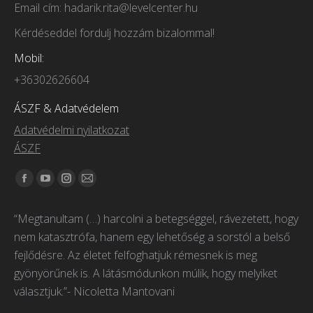
Email cím: hadarik.rita@levelcenter.hu
Kérdéseddel fordulj hozzám bizalommal!
Mobil:
+36302626604
ÁSZF & Adatvédelem
Adatvédelmi nyilatkozat
ÁSZF
Itt vagyunk elérhetőek:
Facebook
YouTube
Instagram
Mail
page
page
page
page
“Megtanultam (…) harcolni a betegséggel, rávezetett, hogy
opens
opens
opens
opens
nem katasztrófa, hanem egy lehetőség a sorstól a belső
in
in
in
in
fejlődésre. Az életet felfoghatjuk rémesnek is meg
new
new
new
new
gyönyörűnek is. A látásmódunkon múlik, hogy melyiket
window
window
window
window
választjuk.”- Nicoletta Mantovani