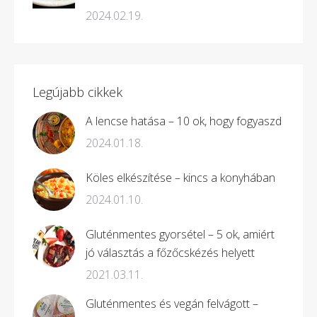
2024.02.19.
Legújabb cikkek
A lencse hatása – 10 ok, hogy fogyaszd
2024.01.18.
Köles elkészítése – kincs a konyhában
2024.01.10.
Gluténmentes gyorsétel – 5 ok, amiért
jó választás a főzőcskézés helyett
2021.03.11.
Gluténmentes és vegán felvágott –