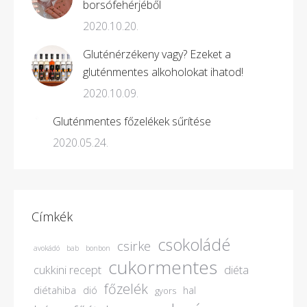
borsófehérjéből
2020.10.20.
Gluténérzékeny vagy? Ezeket a
gluténmentes alkoholokat ihatod!
2020.10.09.
Gluténmentes főzelékek sűrítése
2020.05.24.
Címkék
csokoládé
csirke
avokádó
bab
bonbon
cukormentes
cukkini recept
diéta
főzelék
diétahiba
dió
hal
gyors