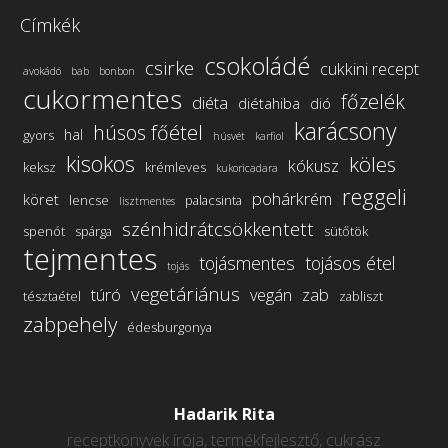
Címkék
csokoládé
csirke
cukkini recept
avokádó
bab
bonbon
cukormentes
főzelék
diéta
diétahiba
dió
karácsony
húsos főétel
hal
gyors
húsvét
karfiol
kisokos
köles
kókusz
keksz
krémleves
kukoricadara
reggeli
pohárkrém
köret
lencse
palacsinta
lisztmentes
szénhidrátcsökkentett
spenót
spárga
sütőtök
tejmentes
tojásmentes
tojásos étel
tojás
vegetáriánus
túró
vegán
zab
tésztaétel
zabliszt
zabpehely
édesburgonya
Hadarik Rita
receptkönyvek írója, termékfejlesztő, cukrász