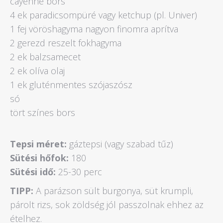
cayenne bors
4 ek paradicsompüré vagy ketchup (pl. Univer)
1 fej vöröshagyma nagyon finomra aprítva
2 gerezd reszelt fokhagyma
2 ek balzsamecet
2 ek olíva olaj
1 ek gluténmentes szójaszósz
só
tört színes bors
Tepsi méret:
gáztepsi (vagy szabad tűz)
Sütési hőfok:
180
Sütési idő:
25-30 perc
TIPP:
A parázson sült burgonya, süt krumpli,
párolt rizs, sok zöldség jól passzolnak ehhez az
ételhez.