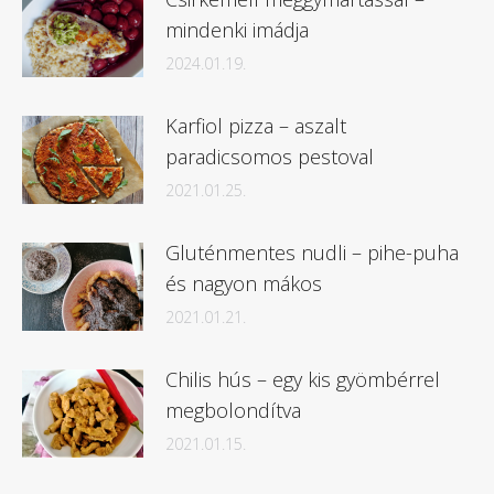
mindenki imádja
2024.01.19.
Karfiol pizza – aszalt
paradicsomos pestoval
2021.01.25.
Gluténmentes nudli – pihe-puha
és nagyon mákos
2021.01.21.
Chilis hús – egy kis gyömbérrel
megbolondítva
2021.01.15.