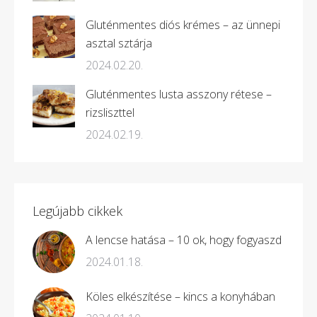
Gluténmentes diós krémes – az ünnepi
asztal sztárja
2024.02.20.
Gluténmentes lusta asszony rétese –
rizsliszttel
2024.02.19.
Legújabb cikkek
A lencse hatása – 10 ok, hogy fogyaszd
2024.01.18.
Köles elkészítése – kincs a konyhában