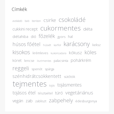
Címkék
csokoládé
csirke
avokádó
bab
bonbon
cukormentes
cukkini recept
diéta
főzelék
diétahiba
dió
hal
gyors
karácsony
húsos főétel
keksz
húsvét
karfiol
kisokos
köles
kókusz
krémleves
kukoricadara
pohárkrém
köret
lencse
palacsinta
lisztmentes
reggeli
spenót
spárga
szénhidrátcsökkentett
sütőtök
tejmentes
tojásmentes
tojás
vegetáriánus
tojásos étel
túró
tésztaétel
zabpehely
vegán
zab
zabliszt
édesburgonya