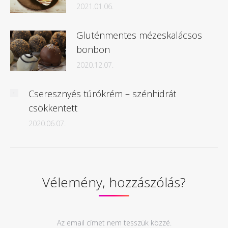
2021.01.06.
Gluténmentes mézeskalácsos
bonbon
2020.12.07.
Cseresznyés túrókrém – szénhidrát
csökkentett
2020.06.07.
Vélemény, hozzászólás?
Az email címet nem tesszük közzé.