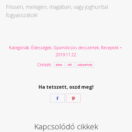
Frissen, melegen, magában, vagy joghurttal
fogyasszátok!
Kategóriák:
Édességek
,
Gyümölcsös desszertek
,
Receptek
2019.11.22.
Címkék:
alma
dió
zabpehely
Ha tetszett, oszd meg!
Megosztás
Megosztás
Facebook
Pinterest
Kapcsolódó cikkek