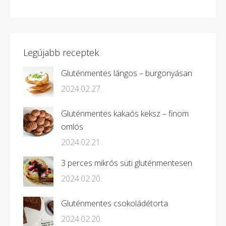
Legújabb receptek
Gluténmentes lángos – burgonyásan
2024.02.27.
Gluténmentes kakaós keksz – finom
omlós
2024.02.21.
3 perces mikrós süti gluténmentesen
2024.02.20.
Gluténmentes csokoládétorta
2024.02.20.