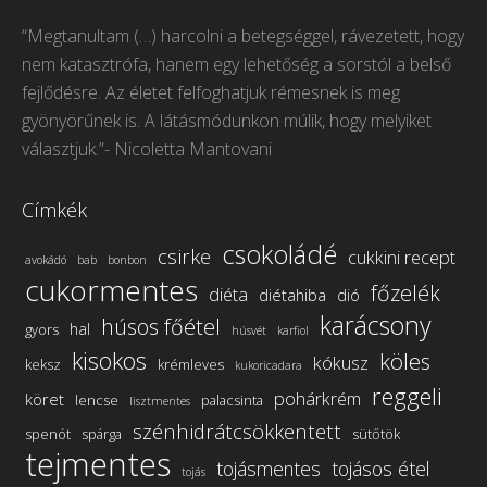
page
page
page
page
“Megtanultam (…) harcolni a betegséggel, rávezetett, hogy
opens
opens
opens
opens
nem katasztrófa, hanem egy lehetőség a sorstól a belső
in
in
in
in
fejlődésre. Az életet felfoghatjuk rémesnek is meg
new
new
new
new
gyönyörűnek is. A látásmódunkon múlik, hogy melyiket
window
window
window
window
választjuk.”- Nicoletta Mantovani
Címkék
csokoládé
csirke
cukkini recept
avokádó
bab
bonbon
cukormentes
főzelék
diéta
diétahiba
dió
karácsony
húsos főétel
hal
gyors
húsvét
karfiol
kisokos
köles
kókusz
keksz
krémleves
kukoricadara
reggeli
pohárkrém
köret
lencse
palacsinta
lisztmentes
szénhidrátcsökkentett
spenót
spárga
sütőtök
tejmentes
tojásmentes
tojásos étel
tojás