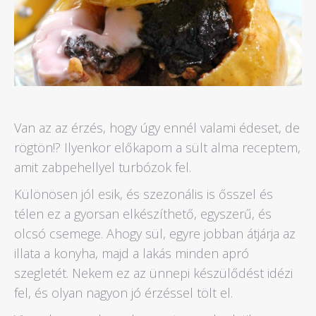
Van az az érzés, hogy úgy ennél valami édeset, de
rögtön!? Ilyenkor előkapom a sült alma receptem,
amit zabpehellyel turbózok fel.
Különösen jól esik, és szezonális is ősszel és
télen ez a gyorsan elkészíthető, egyszerű, és
olcsó csemege. Ahogy sül, egyre jobban átjárja az
illata a konyha, majd a lakás minden apró
szegletét. Nekem ez az ünnepi készülődést idézi
fel, és olyan nagyon jó érzéssel tölt el.