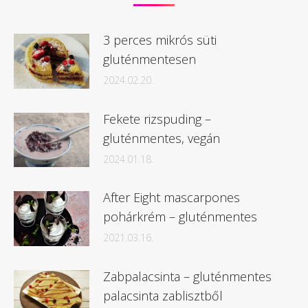
3 perces mikrós süti
gluténmentesen
2024.02.20.
Fekete rizspuding –
gluténmentes, vegán
2024.01.18.
After Eight mascarpones
pohárkrém – gluténmentes
2021.03.16.
Zabpalacsinta – gluténmentes
palacsinta zablisztből