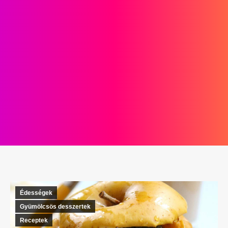
Édességek
Gyümölcsös desszertek
Receptek