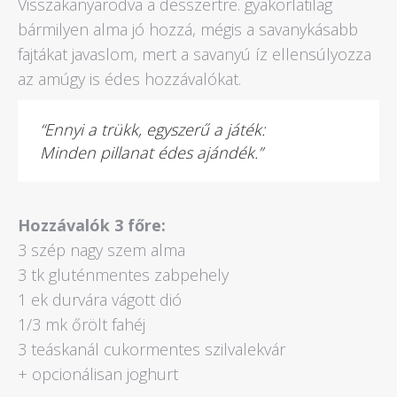
Visszakanyarodva a desszertre. gyakorlatilag
bármilyen alma jó hozzá, mégis a savanykásabb
fajtákat javaslom, mert a savanyú íz ellensúlyozza
az amúgy is édes hozzávalókat.
“Ennyi a trükk, egyszerű a játék:
Minden pillanat édes ajándék.”
Hozzávalók 3 főre:
3 szép nagy szem alma
3 tk gluténmentes zabpehely
1 ek durvára vágott dió
1/3 mk őrölt fahéj
3 teáskanál cukormentes szilvalekvár
+ opcionálisan joghurt