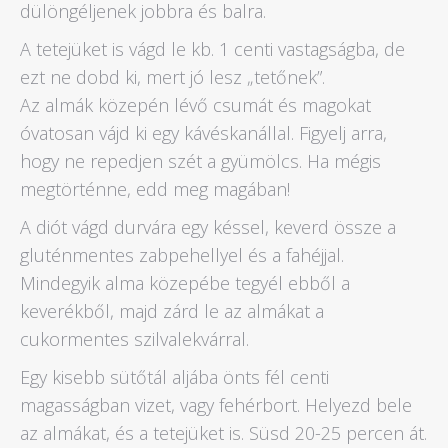
dülöngéljenek jobbra és balra.
A tetejüket is vágd le kb. 1 centi vastagságba, de
ezt ne dobd ki, mert jó lesz „tetőnek”.
Az almák közepén lévő csumát és magokat
óvatosan vájd ki egy kávéskanállal. Figyelj arra,
hogy ne repedjen szét a gyümölcs. Ha mégis
megtörténne, edd meg magában!
A diót vágd durvára egy késsel, keverd össze a
gluténmentes zabpehellyel és a fahéjjal.
Mindegyik alma közepébe tegyél ebből a
keverékből, majd zárd le az almákat a
cukormentes szilvalekvárral.
Egy kisebb sütőtál aljába önts fél centi
magasságban vizet, vagy fehérbort. Helyezd bele
az almákat, és a tetejüket is. Süsd 20-25 percen át.