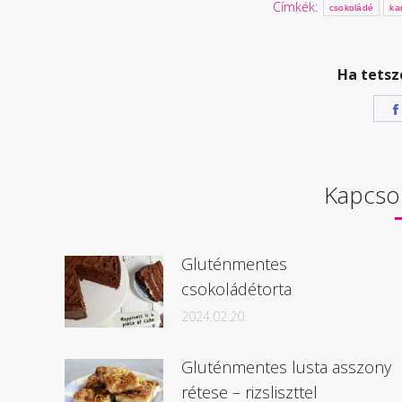
Címkék:
csokoládé
ka
Ha tetsz
Kapcso
Gluténmentes
csokoládétorta
2024.02.20.
Gluténmentes lusta asszony
rétese – rizsliszttel