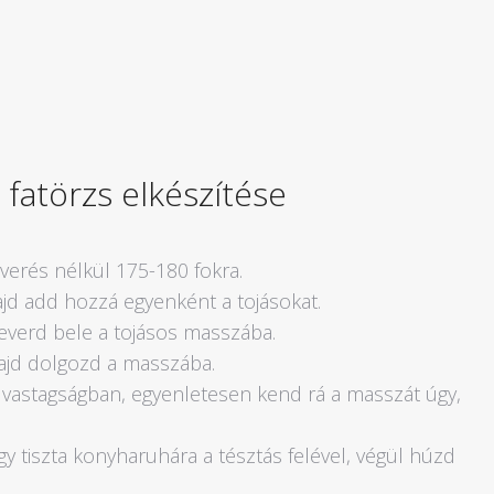
fatörzs elkészítése
verés nélkül 175-180 fokra.
ajd add hozzá egyenként a tojásokat.
keverd bele a tojásos masszába.
majd dolgozd a masszába.
m vastagságban, egyenletesen kend rá a masszát úgy,
y tiszta konyharuhára a tésztás felével, végül húzd