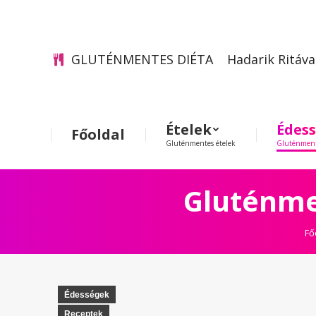
GLUTÉNMENTES DIÉTA
Hadarik Ritáva
Ételek
Édes
Főoldal
Gluténmentes ételek
Gluténment
Gluténmen
It
Fő
Édességek
Receptek