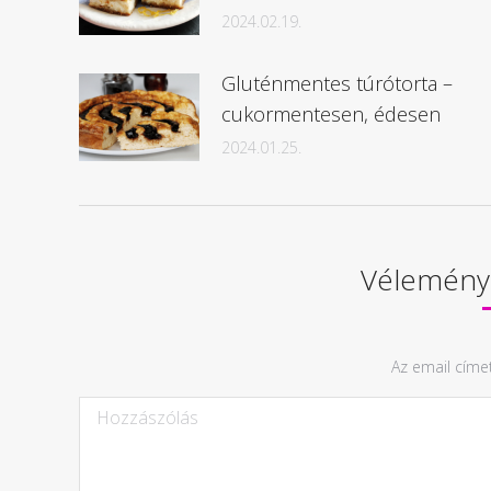
2024.02.19.
Gluténmentes túrótorta –
cukormentesen, édesen
2024.01.25.
Vélemény,
Az email címe
Hozzászólás