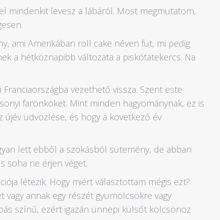
l mindenkit levesz a lábáról. Most megmutatom,
gesen.
y, ami Amerikában roll cake néven fut, mi pedig
ek a hétköznapibb változata a piskótatekercs. Na
 Franciaországba vezethető vissza. Szent este
ácsonyi farönköket. Mint minden hagyománynak, ez is
az újév üdvözlése, és hogy a következő év
ogyan lett ebből a szokásból sütemény, de abban
s soha ne érjen véget.
ciója létezik. Hogy miért választottam mégis ezt?
tet vagy annak egy részét gyümölcsökre vagy
pás színű, ezért igazán ünnepi külsőt kölcsönöz