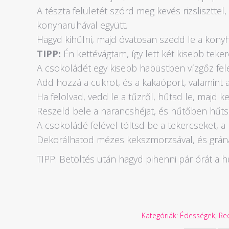
A tészta felületét szórd meg kevés rizsliszttel
konyharuhával együtt.
Hagyd kihűlni, majd óvatosan szedd le a konyh
TIPP:
Én kettévágtam, így lett két kisebb teke
A csokoládét egy kisebb habüstben vízgőz felet
Add hozzá a cukrot, és a kakaóport, valamint 
Ha felolvad, vedd le a tűzről, hűtsd le, majd 
Reszeld bele a narancshéjat, és hűtőben hűtsd
A csokoládé felével töltsd be a tekercseket, a 
Dekorálhatod mézes kekszmorzsával, és grán
TIPP: Betöltés után hagyd pihenni pár órát a h
Kategóriák:
Édességek
,
Re