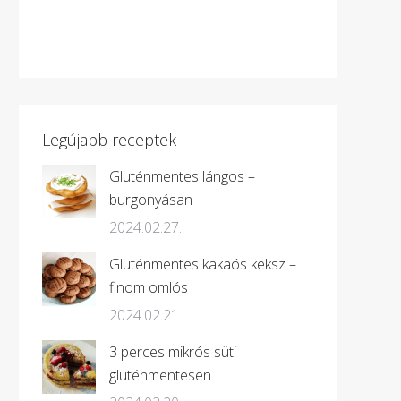
Legújabb receptek
Gluténmentes lángos –
burgonyásan
2024.02.27.
Gluténmentes kakaós keksz –
finom omlós
2024.02.21.
3 perces mikrós süti
gluténmentesen