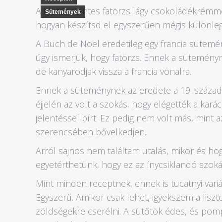
A gluténmentes fatörzs lágy csokoládékrémme
Sütemények
hogyan készítsd el egyszerűen mégis különle
A Buch de Noel eredetileg egy francia sütemén
úgy ismerjük, hogy fatörzs. Ennek a süteményn
de kanyarodjak vissza a francia vonalra.
Ennek a süteménynek az eredete a 19. századi
éjjelén az volt a szokás, hogy elégették a kar
jelentéssel bírt. Ez pedig nem volt más, mint 
szerencsében bővelkedjen.
Arról sajnos nem találtam utalás, mikor és h
egyetérthetünk, hogy ez az ínycsiklandó szoká
Mint minden receptnek, ennek is tucatnyi variá
Egyszerű. Amikor csak lehet, igyekszem a lisz
zöldségekre cserélni. A sütőtök édes, és pom