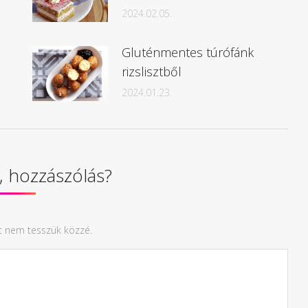
2024.02.05.
Gluténmentes túrófánk
rizslisztből
2024.01.23.
 hozzászólás?
t nem tesszük közzé.