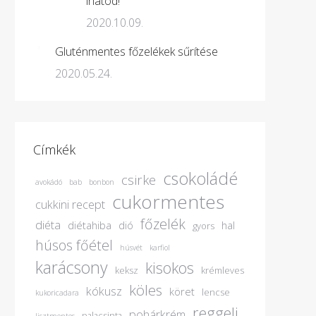
ihatod!
2020.10.09.
Gluténmentes főzelékek sűrítése
2020.05.24.
Címkék
csokoládé
csirke
avokádó
bab
bonbon
cukormentes
cukkini recept
főzelék
diéta
diétahiba
dió
hal
gyors
húsos főétel
húsvét
karfiol
karácsony
kisokos
keksz
krémleves
köles
kókusz
köret
lencse
kukoricadara
reggeli
pohárkrém
palacsinta