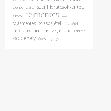
lisztmentes
szénhidrátcsökkentett
spenót
spárga
tejmentes
sütőtök
tojás
tojásmentes
tojásos étel
tésztaétel
vegetáriánus
túró
vegán
zab
zabliszt
zabpehely
édesburgonya