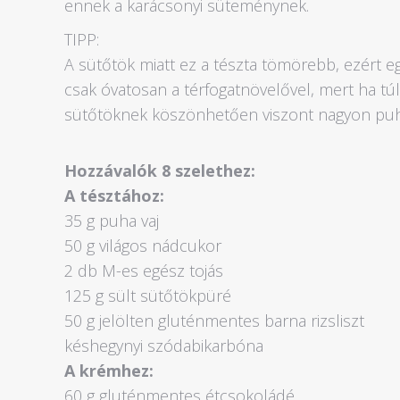
ennek a karácsonyi süteménynek.
TIPP:
A sütőtök miatt ez a tészta tömörebb, ezért 
csak óvatosan a térfogatnövelővel, mert ha tú
sütőtöknek köszönhetően viszont nagyon puha
Hozzávalók 8 szelethez:
A tésztához:
35 g puha vaj
50 g világos nádcukor
2 db M-es egész tojás
125 g sült sütőtökpüré
50 g jelölten gluténmentes barna rizsliszt
késhegynyi szódabikarbóna
A krémhez:
60 g gluténmentes étcsokoládé