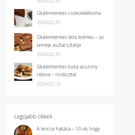
2024.02.20.
Gluténmentes csokoládétorta
2024.02.20.
Gluténmentes diós krémes – az
ünnepi asztal sztárja
2024.02.20.
Gluténmentes lusta asszony
rétese – rizsliszttel
2024.02.19.
Legújabb cikkek
A lencse hatása – 10 ok, hogy