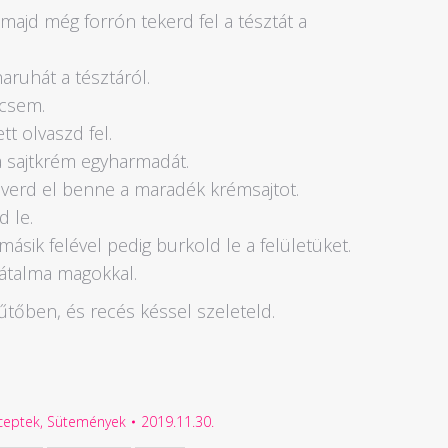
, majd még forrón tekerd fel a tésztát a
aruhát a tésztáról.
rcsem.
t olvaszd fel.
a sajtkrém egyharmadát.
keverd el benne a maradék krémsajtot.
 le.
másik felével pedig burkold le a felületüket.
átalma magokkal.
űtőben, és recés késsel szeleteld.
ceptek
,
Sütemények
2019.11.30.