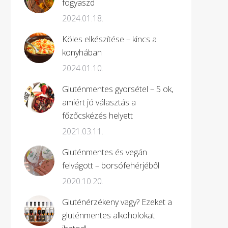
fogyaszd
2024.01.18.
Köles elkészítése – kincs a
konyhában
2024.01.10.
Gluténmentes gyorsétel – 5 ok,
amiért jó választás a
főzőcskézés helyett
2021.03.11.
Gluténmentes és vegán
felvágott – borsófehérjéből
2020.10.20.
Gluténérzékeny vagy? Ezeket a
gluténmentes alkoholokat