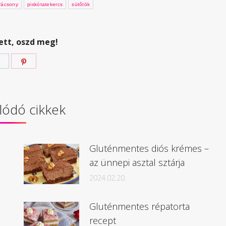
rácsony
piskótatekercs
sütőtök
ett, oszd meg!
Megosztás
Megosztás
Facebook
Pinterest
lódó cikkek
Gluténmentes diós krémes –
az ünnepi asztal sztárja
2024.02.20.
Gluténmentes répatorta
recept