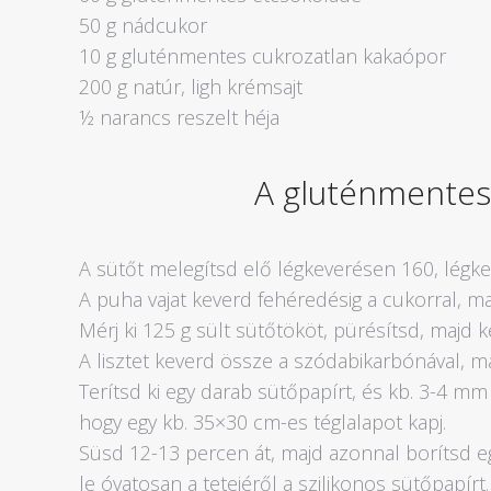
50 g nádcukor
10 g gluténmentes cukrozatlan kakaópor
200 g natúr, ligh krémsajt
½ narancs reszelt héja
A gluténmentes 
A sütőt melegítsd elő légkeverésen 160, légke
A puha vajat keverd fehéredésig a cukorral, m
Mérj ki 125 g sült sütőtököt, pürésítsd, majd 
A lisztet keverd össze a szódabikarbónával, 
Terítsd ki egy darab sütőpapírt, és kb. 3-4 m
hogy egy kb. 35×30 cm-es téglalapot kapj.
Süsd 12-13 percen át, majd azonnal borítsd eg
le óvatosan a tetejéről a szilikonos sütőpapírt.