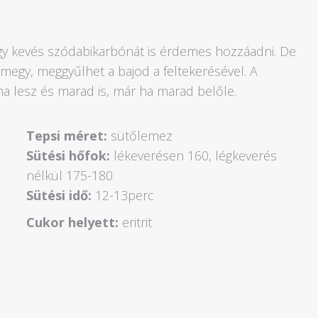
egy kevés szódabikarbónát is érdemes hozzáadni. De
lmegy, meggyűlhet a bajod a feltekerésével. A
 lesz és marad is, már ha marad belőle.
Tepsi méret:
sütőlemez
Sütési hőfok:
lékeverésen 160, légkeverés
nélkül 175-180
Sütési idő:
12-13perc
Cukor helyett:
eritrit