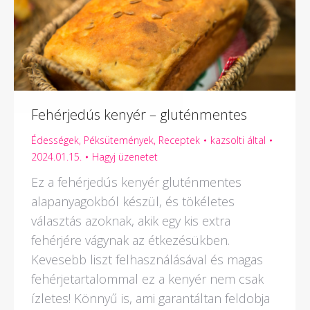
Fehérjedús kenyér – gluténmentes
Édességek
,
Péksütemények
,
Receptek
kazsolti
által
2024.01.15.
Hagyj üzenetet
Ez a fehérjedús kenyér gluténmentes
alapanyagokból készül, és tökéletes
választás azoknak, akik egy kis extra
fehérjére vágynak az étkezésükben.
Kevesebb liszt felhasználásával és magas
fehérjetartalommal ez a kenyér nem csak
ízletes! Könnyű is, ami garantáltan feldobja