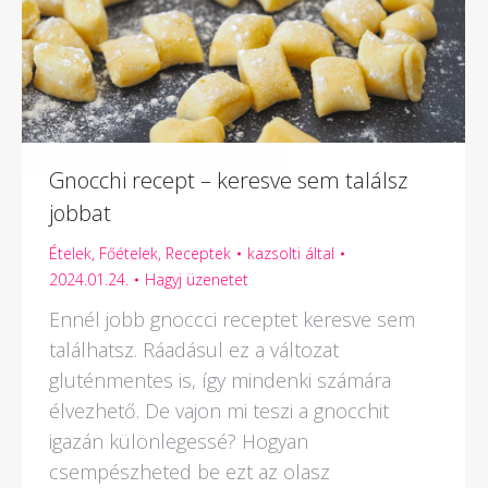
Gnocchi recept – keresve sem találsz
jobbat
Ételek
,
Főételek
,
Receptek
kazsolti
által
2024.01.24.
Hagyj üzenetet
Ennél jobb gnoccci receptet keresve sem
találhatsz. Ráadásul ez a változat
gluténmentes is, így mindenki számára
élvezhető. De vajon mi teszi a gnocchit
igazán különlegessé? Hogyan
csempészheted be ezt az olasz