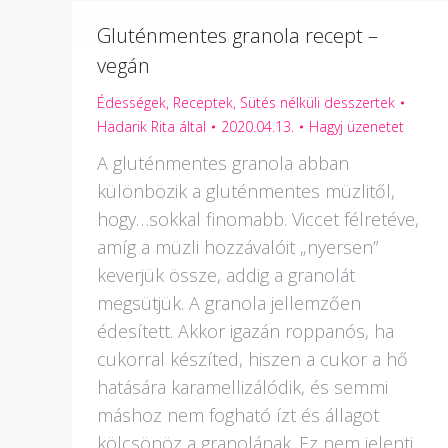
Gluténmentes granola recept –
vegán
Édességek
,
Receptek
,
Sütés nélküli desszertek
Hadarik Rita
által
2020.04.13.
Hagyj üzenetet
A gluténmentes granola abban
különbözik a gluténmentes müzlitől,
hogy…sokkal finomabb. Viccet félretéve,
amíg a müzli hozzávalóit „nyersen”
keverjük össze, addig a granolát
megsütjük. A granola jellemzően
édesített. Akkor igazán roppanós, ha
cukorral készíted, hiszen a cukor a hő
hatására karamellizálódik, és semmi
máshoz nem fogható ízt és állagot
kölcsönöz a granolának. Ez nem jelenti