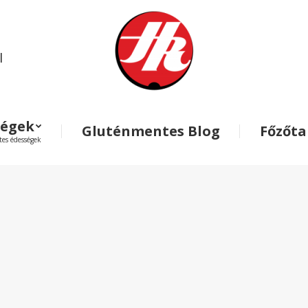
l
ségek
Gluténmentes Blog
Főzőt
es édességek