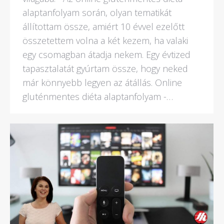
alaptanfolyam során, olyan tematikát
állítottam össze, amiért 10 évvel ezelőtt
összetettem volna a két kezem, ha valaki
egy csomagban átadja nekem. Egy évtized
tapasztalatát gyúrtam össze, hogy neked
már könnyebb legyen az átállás. Online
gluténmentes diéta alaptanfolyam -…