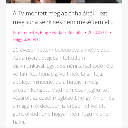
A TV mentett meg az éhhaláltól – ezt
még soha senkinek nem meséltem el…
Gluténmentes Blog
Hadarik Rita
által
2020.03.01.
Hagyj üzenetet
20 évesen lettem beledobva a mély vízbe.
Azt a nyarat Svájcban töltöttem
diákmunkával. Egy idős néni társalkodónője
voltam két hónapig. Volt neki takarítója,
ápolója, mindene, de a hűtője mindig
üresen kongott. Majdnem. Csak joghurtot
vásárolt az ezzel megbízott hölgy. A néni és
a magam érdekében is erősen el kellett
gondolkodnom, hogyan nem fogunk éhen
halni…