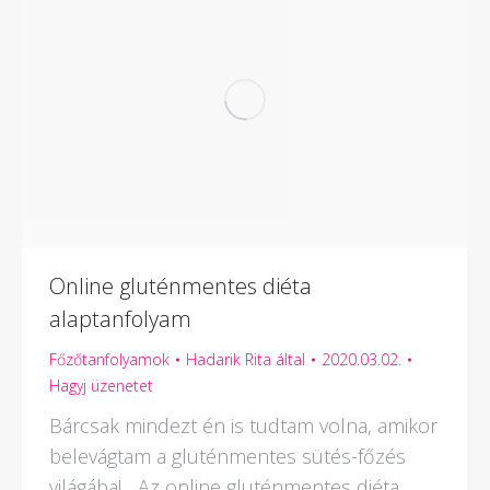
Online gluténmentes diéta
alaptanfolyam
Főzőtanfolyamok
Hadarik Rita
által
2020.03.02.
Hagyj üzenetet
Bárcsak mindezt én is tudtam volna, amikor
belevágtam a gluténmentes sütés-főzés
világába! Az online gluténmentes diéta